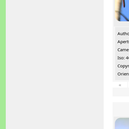
Autho
Apert
Came
Iso: 
Copyr
Orien
«