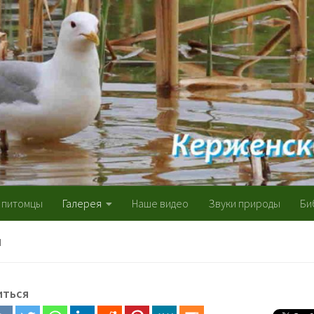
 питомцы
Галерея
Наше видео
Звуки природы
Би
Я
иться