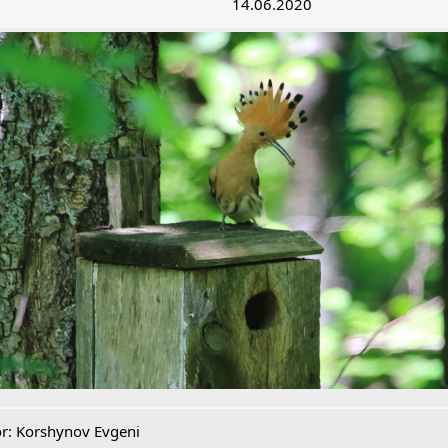
14.06.2020
r: Korshynov Evgeni