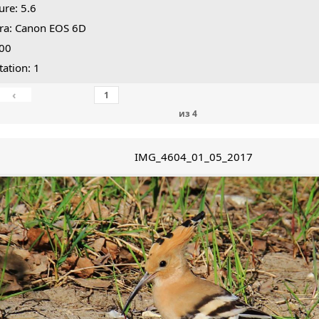
ure: 5.6
ra: Canon EOS 6D
800
tation: 1
‹
из
4
IMG_4604_01_05_2017