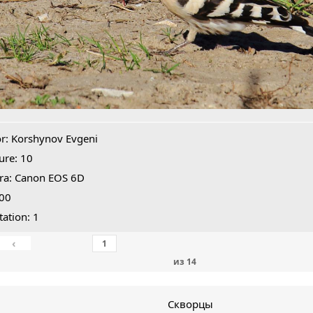
r: Korshynov Evgeni
ure: 10
ra: Canon EOS 6D
400
tation: 1
‹
из
14
Скворцы