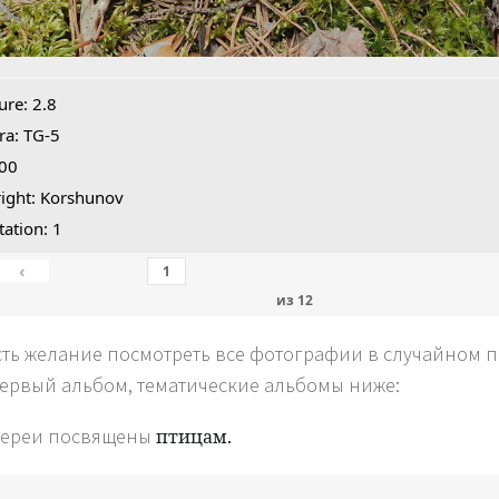
ure: 2.8
a: TG-5
100
ight: Korshunov
tation: 1
‹
из
12
сть желание посмотреть все фотографии в случайном по
первый альбом, тематические альбомы ниже:
лереи посвящены
птицам.