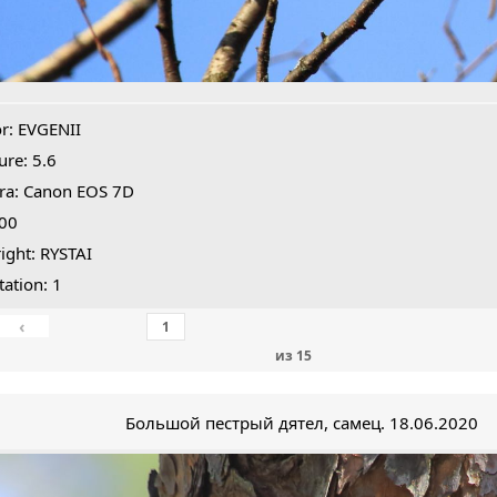
r: EVGENII
ure: 5.6
ra: Canon EOS 7D
400
ight: RYSTAI
tation: 1
‹
из
15
Большой пестрый дятел, самец. 18.06.2020