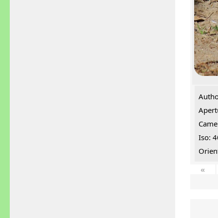
Autho
Apert
Came
Iso: 
Orien
«