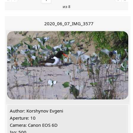
из
8
2020_06_07_IMG_3577
Author: Korshynov Evgeni
Aperture: 10
Camera: Canon EOS 6D
Iso: 500