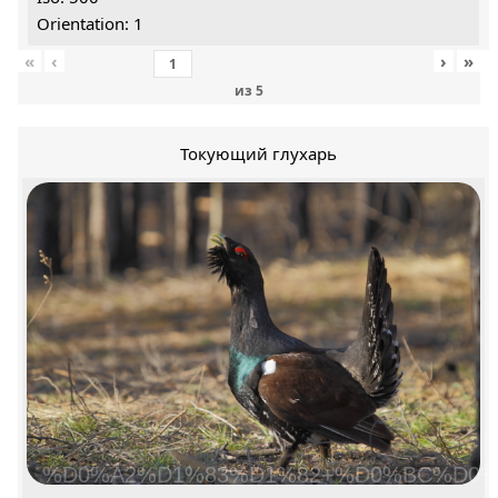
Orientation: 1
«
‹
›
»
из
5
Токующий глухарь
%D0%A2%D1%83%D1%82+%D0%BC%D0%