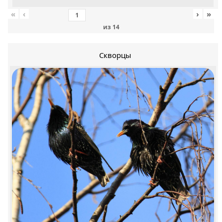
«
‹
›
»
из
14
Скворцы