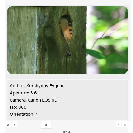
Author: Korshynov Evgeni
Aperture: 5.6
Camera: Canon EOS 6D
Iso: 800
Orientation: 1
«
‹
›
»
из
4