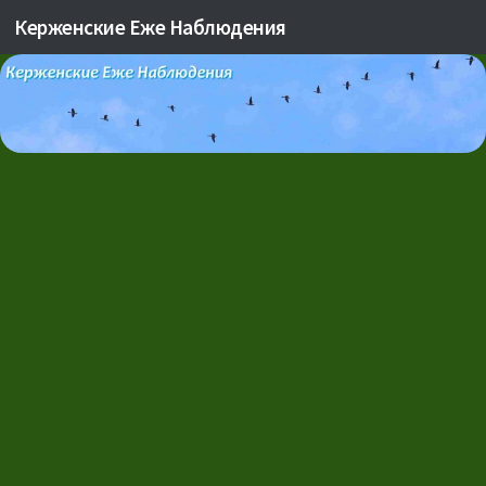
Керженские Еже Наблюдения
Skip to content