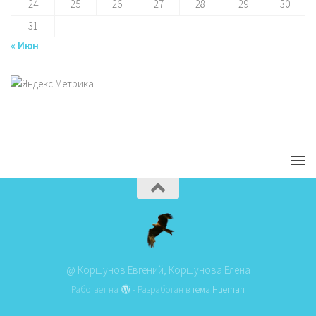
24
25
26
27
28
29
30
31
« Июн
@ Коршунов Евгений, Коршунова Елена
Работает на
- Разработан в
тема Hueman