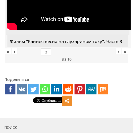
Фильм "Ранняя весна на глухарином току". Часть 3
«
‹
›
»
из
10
Поделиться
ПОИСК