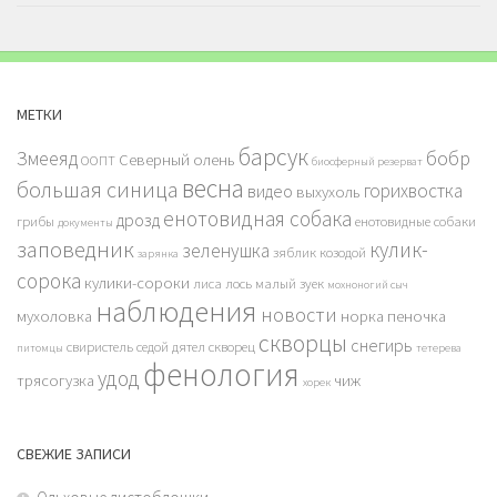
МЕТКИ
барсук
бобр
Змееяд
Северный олень
ООПТ
биосферный резерват
весна
большая синица
горихвостка
видео
выхухоль
енотовидная собака
дрозд
грибы
енотовидные собаки
документы
заповедник
кулик-
зеленушка
зяблик
козодой
зарянка
сорока
кулики-сороки
лиса
лось
малый зуек
мохноногий сыч
наблюдения
новости
мухоловка
норка
пеночка
скворцы
снегирь
свиристель
седой дятел
скворец
питомцы
тетерева
фенология
удод
трясогузка
чиж
хорек
СВЕЖИЕ ЗАПИСИ