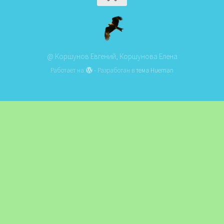
@ Коршунов Евгений, Коршунова Елена
Работает на
- Разработан в
тема Hueman