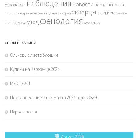
наблюдения
новости
мухоловка
норка
пеночка
скворцы
снегирь
свиристель
седой дятел
скворец
питомцы
тетерева
фенология
удод
трясогузка
чиж
хорек
СВЕЖИЕ ЗАПИСИ
Ольховые листоблошки
Кулики на Керженце 2024
Март 2024
Постановление от 28 марта 2024 года №389
Первая песня
Август 2026