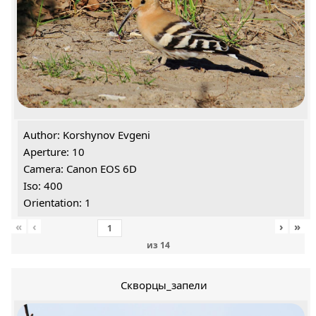
Author: Korshynov Evgeni
Aperture: 10
Camera: Canon EOS 6D
Iso: 400
Orientation: 1
«
‹
›
»
из
14
Скворцы_запели