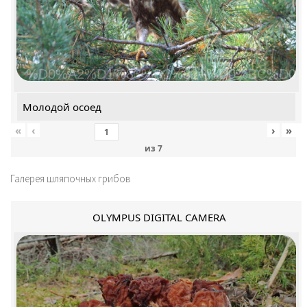
%D0%A2%D1%83%D1%82+%D0%BC%D0%
Молодой осоед
«
‹
›
»
из
7
Галерея шляпочных грибов
OLYMPUS DIGITAL CAMERA