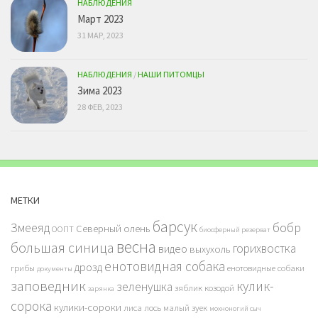
НАБЛЮДЕНИЯ
Март 2023
31 МАР, 2023
НАБЛЮДЕНИЯ
/
НАШИ ПИТОМЦЫ
Зима 2023
28 ФЕВ, 2023
МЕТКИ
барсук
бобр
Змееяд
Северный олень
ООПТ
биосферный резерват
весна
большая синица
горихвостка
видео
выхухоль
енотовидная собака
дрозд
грибы
енотовидные собаки
документы
заповедник
кулик-
зеленушка
зяблик
козодой
зарянка
сорока
кулики-сороки
лиса
лось
малый зуек
мохноногий сыч