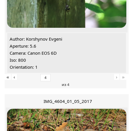
Author: Korshynov Evgeni
Aperture: 5.6
Camera: Canon EOS 6D
Iso: 800
Orientation: 1
«
‹
›
»
из
4
IMG_4604_01_05_2017