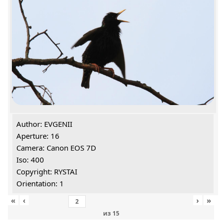
Author: EVGENII
Aperture: 16
Camera: Canon EOS 7D
Iso: 400
Copyright: RYSTAI
Orientation: 1
«
‹
›
»
из
15