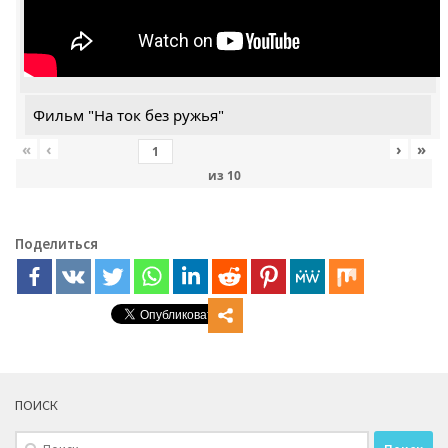
Фильм "На ток без ружья"
«
‹
›
»
из
10
Поделиться
ПОИСК
Найти: