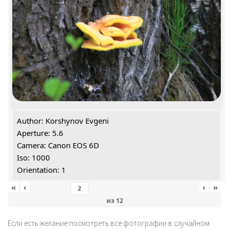
Author: Korshynov Evgeni
Aperture: 5.6
Camera: Canon EOS 6D
Iso: 1000
Orientation: 1
«
‹
›
»
из
12
Если есть желание посмотреть все фотографии в случайном