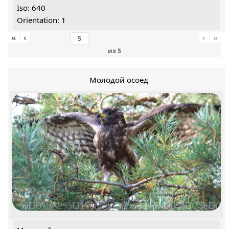
Iso: 640
Orientation: 1
«
‹
›
»
из
5
Молодой осоед
%D0%A2%D1%83%D1%82+%D0%BC%D0%