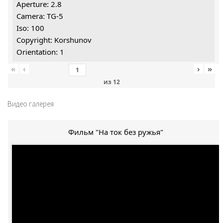
Aperture: 2.8
Camera: TG-5
Iso: 100
Copyright: Korshunov
Orientation: 1
«
‹
›
»
из
12
Видео галерея
Фильм "На ток без ружья"