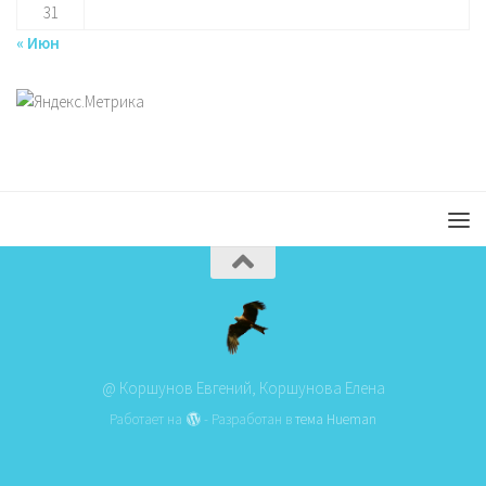
31
« Июн
@ Коршунов Евгений, Коршунова Елена
Работает на
- Разработан в
тема Hueman