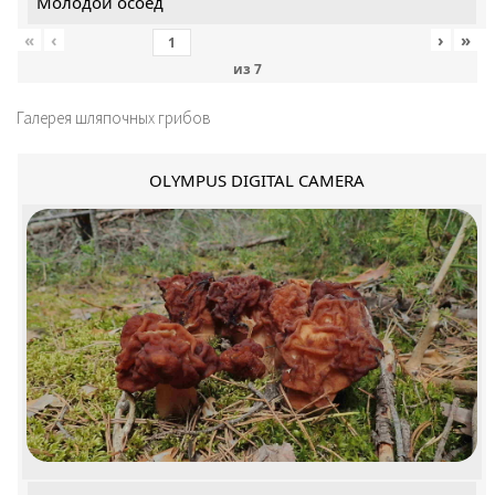
Молодой осоед
«
‹
›
»
из
7
Галерея шляпочных грибов
OLYMPUS DIGITAL CAMERA