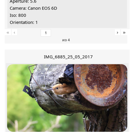
Aperture: 5.6
Camera: Canon EOS 6D
Iso: 800
Orientation: 1
«
‹
›
»
из
4
IMG_6885_25_05_2017