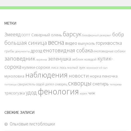
МЕТКИ
барсук
бобр
Змееяд
Северный олень
ООПТ
биосферный резерват
весна
большая синица
горихвостка
видео
выхухоль
енотовидная собака
дрозд
грибы
енотовидные собаки
документы
заповедник
кулик-
зеленушка
зяблик
козодой
зарянка
сорока
кулики-сороки
лиса
лось
малый зуек
мохноногий сыч
наблюдения
новости
мухоловка
норка
пеночка
скворцы
снегирь
свиристель
седой дятел
скворец
питомцы
тетерева
фенология
удод
трясогузка
чиж
хорек
СВЕЖИЕ ЗАПИСИ
Ольховые листоблошки