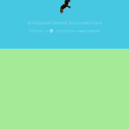
@ Коршунов Евгений, Коршунова Елена
Работает на
- Разработан в
тема Hueman