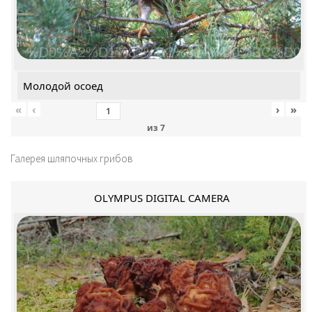
%D0%A2%D1%83%D1%82+%D0%BC%D0%
Молодой осоед
«
‹
›
»
из
7
Галерея шляпочных грибов
OLYMPUS DIGITAL CAMERA