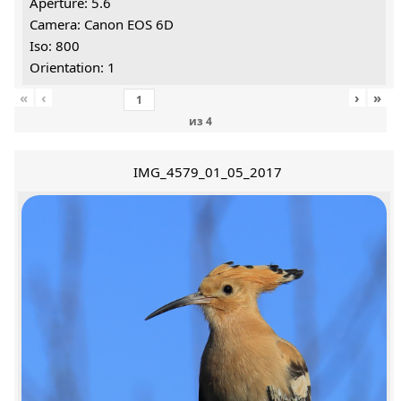
Aperture: 5.6
Camera: Canon EOS 6D
Iso: 800
Orientation: 1
«
‹
›
»
из
4
IMG_4579_01_05_2017