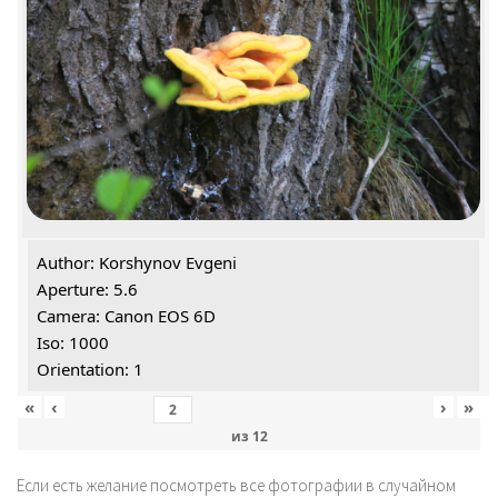
Author: Korshynov Evgeni
Aperture: 5.6
Camera: Canon EOS 6D
Iso: 1000
Orientation: 1
«
‹
›
»
из
12
Если есть желание посмотреть все фотографии в случайном