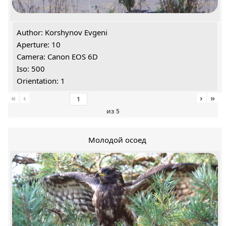
Author: Korshynov Evgeni
Aperture: 10
Camera: Canon EOS 6D
Iso: 500
Orientation: 1
«
‹
›
»
из
5
Молодой осоед