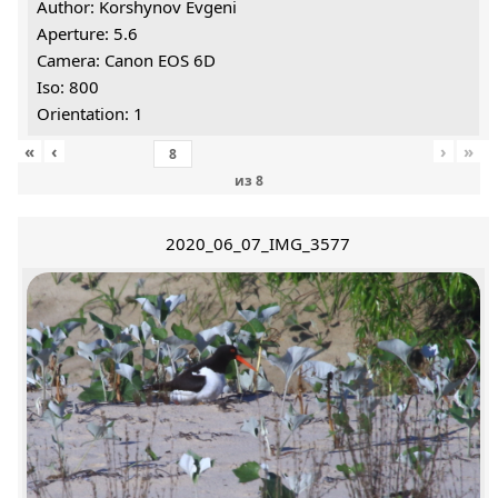
Author: Korshynov Evgeni
Aperture: 5.6
Camera: Canon EOS 6D
Iso: 800
Orientation: 1
«
‹
›
»
из
8
2020_06_07_IMG_3577