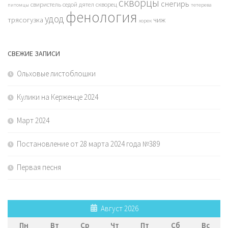
скворцы
снегирь
свиристель
седой дятел
скворец
питомцы
тетерева
фенология
удод
трясогузка
чиж
хорек
СВЕЖИЕ ЗАПИСИ
Ольховые листоблошки
Кулики на Керженце 2024
Март 2024
Постановление от 28 марта 2024 года №389
Первая песня
Август 2026
Пн
Вт
Ср
Чт
Пт
Сб
Вс