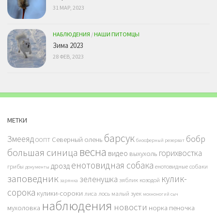
31 МАР, 2023
НАБЛЮДЕНИЯ
/
НАШИ ПИТОМЦЫ
Зима 2023
28 ФЕВ, 2023
МЕТКИ
барсук
бобр
Змееяд
Северный олень
ООПТ
биосферный резерват
весна
большая синица
горихвостка
видео
выхухоль
енотовидная собака
дрозд
грибы
енотовидные собаки
документы
заповедник
кулик-
зеленушка
зяблик
козодой
зарянка
сорока
кулики-сороки
лиса
лось
малый зуек
мохноногий сыч
наблюдения
новости
мухоловка
норка
пеночка