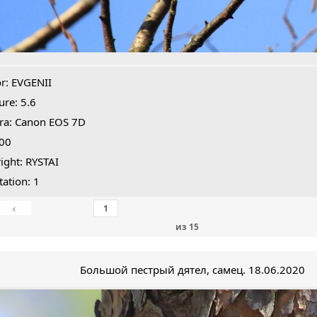
r: EVGENII
ure: 5.6
ra: Canon EOS 7D
400
ight: RYSTAI
tation: 1
‹
из
15
Большой пестрый дятел, самец. 18.06.2020