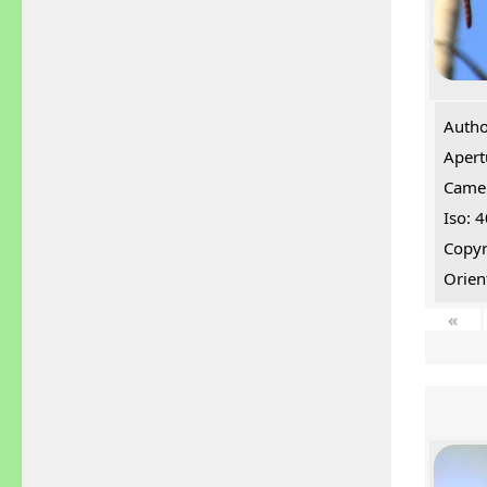
Autho
Apert
Came
Iso: 
Copyr
Orien
«