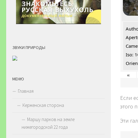
Autho
Apert
Came
ЗВУКИ ПРИРОДЫ
Iso: 
Orien
«
МЕНЮ
Главная
Если е
Керженская сторона
этого 
Маршу парков на земле
Эти га
нижегородской 22 года