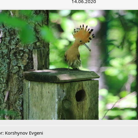
14.06.2020
r: Korshynov Evgeni