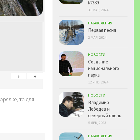
№389
31 МАР, 2024
НАБЛЮДЕНИЯ
Первая песня
2 МАР, 2024
НОВОСТИ
Создание
национального
парка
›
»
12 ЯНВ, 2024
НОВОСТИ
рядке, то для
Владимир
Лебедев и
северный олень
5 ДЕК, 2023
НАБЛЮДЕНИЯ