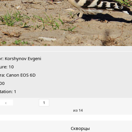
r: Korshynov Evgeni
ure: 10
ra: Canon EOS 6D
400
tation: 1
‹
из
14
Скворцы