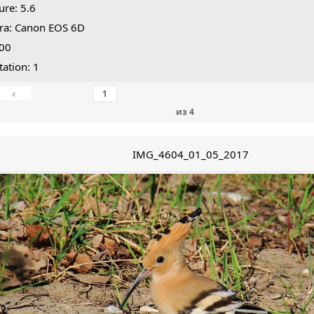
ure: 5.6
ra: Canon EOS 6D
800
tation: 1
‹
из
4
IMG_4604_01_05_2017