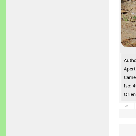
Autho
Apert
Came
Iso: 
Orien
«