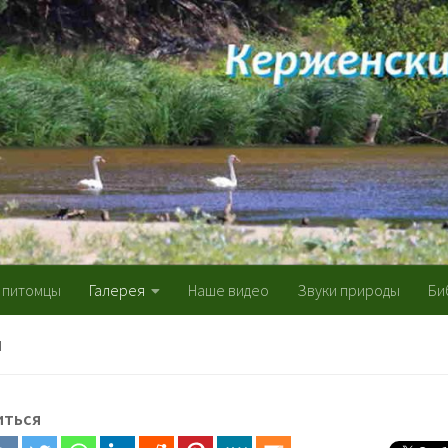
 питомцы
Галерея
Наше видео
Звуки природы
Би
Я
иться