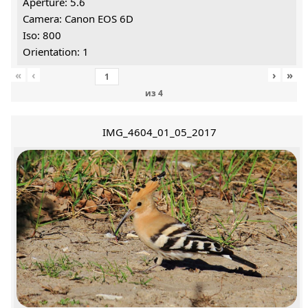
Aperture: 5.6
Camera: Canon EOS 6D
Iso: 800
Orientation: 1
«
‹
›
»
из
4
IMG_4604_01_05_2017