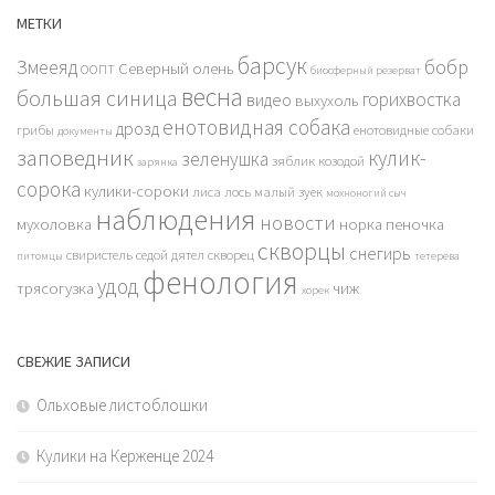
МЕТКИ
барсук
бобр
Змееяд
Северный олень
ООПТ
биосферный резерват
весна
большая синица
горихвостка
видео
выхухоль
енотовидная собака
дрозд
грибы
енотовидные собаки
документы
заповедник
кулик-
зеленушка
зяблик
козодой
зарянка
сорока
кулики-сороки
лиса
лось
малый зуек
мохноногий сыч
наблюдения
новости
мухоловка
норка
пеночка
скворцы
снегирь
свиристель
седой дятел
скворец
питомцы
тетерева
фенология
удод
трясогузка
чиж
хорек
СВЕЖИЕ ЗАПИСИ
Ольховые листоблошки
Кулики на Керженце 2024