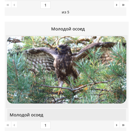
«
‹
›
»
из
5
Молодой осоед
%D0%A2%D1%83%D1%82+%D0%BC%D0%
Молодой осоед
«
‹
›
»