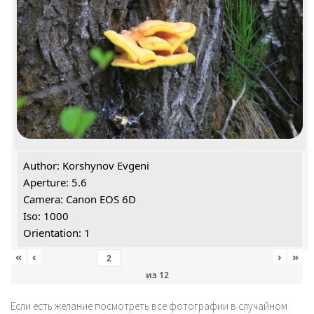
Author: Korshynov Evgeni
Aperture: 5.6
Camera: Canon EOS 6D
Iso: 1000
Orientation: 1
«
‹
›
»
из
12
Если есть желание посмотреть все фотографии в случайном