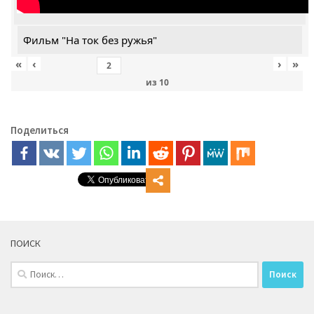
Фильм "На ток без ружья"
«
‹
›
»
из
10
Поделиться
ПОИСК
Найти: