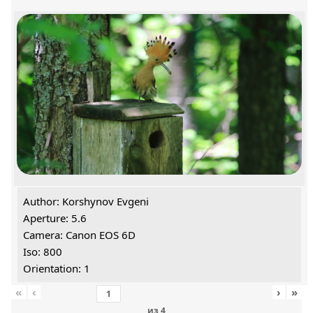
Author: Korshynov Evgeni
Aperture: 5.6
Camera: Canon EOS 6D
Iso: 800
Orientation: 1
«
‹
›
»
из
4