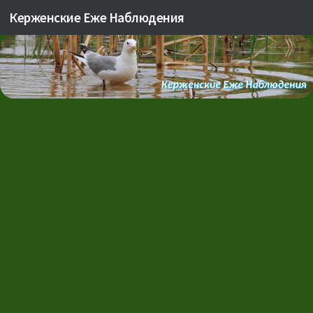
Керженские Еже Наблюдения
Skip to content