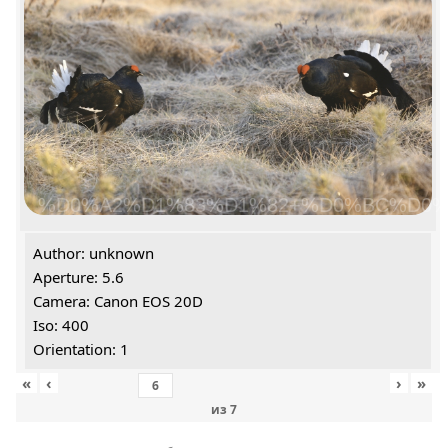
%D0%A2%D1%83%D1%82+%D0%BC%D0%
Author: unknown
Aperture: 5.6
Camera: Canon EOS 20D
Iso: 400
Orientation: 1
«
‹
›
»
из
7