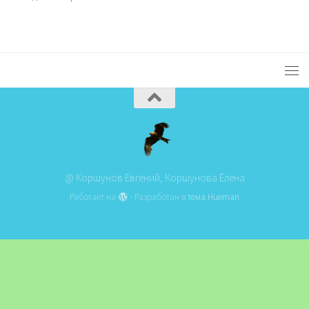
@ Коршунов Евгений, Коршунова Елена
Работает на
- Разработан в
тема Hueman