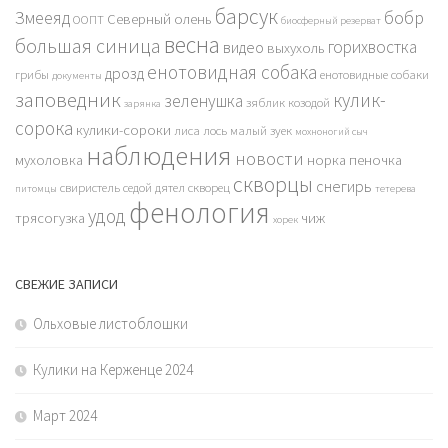
барсук
бобр
Змееяд
Северный олень
ООПТ
биосферный резерват
весна
большая синица
горихвостка
видео
выхухоль
енотовидная собака
дрозд
грибы
енотовидные собаки
документы
заповедник
кулик-
зеленушка
зяблик
козодой
зарянка
сорока
кулики-сороки
лиса
лось
малый зуек
мохноногий сыч
наблюдения
новости
мухоловка
норка
пеночка
скворцы
снегирь
свиристель
седой дятел
скворец
питомцы
тетерева
фенология
удод
трясогузка
чиж
хорек
СВЕЖИЕ ЗАПИСИ
Ольховые листоблошки
Кулики на Керженце 2024
Март 2024