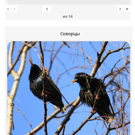
«
‹
›
»
из
14
Скворцы