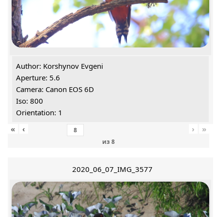
Author: Korshynov Evgeni
Aperture: 5.6
Camera: Canon EOS 6D
Iso: 800
Orientation: 1
«
‹
›
»
из
8
2020_06_07_IMG_3577