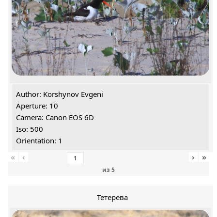
Author: Korshynov Evgeni
Aperture: 10
Camera: Canon EOS 6D
Iso: 500
Orientation: 1
«
‹
›
»
из
5
Тетерева