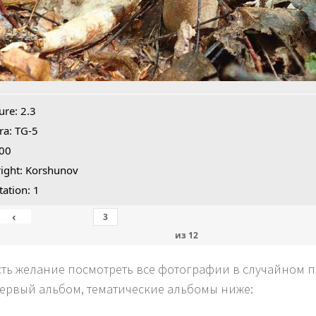
ure: 2.3
a: TG-5
100
ight: Korshunov
tation: 1
‹
из
12
сть желание посмотреть все фотографии в случайном по
первый альбом, тематические альбомы ниже: