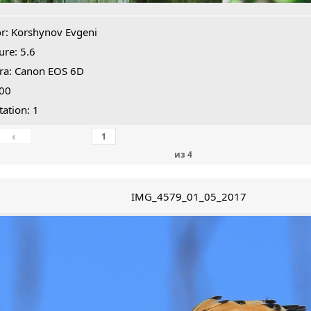
r: Korshynov Evgeni
ure: 5.6
ra: Canon EOS 6D
800
tation: 1
‹
из
4
IMG_4579_01_05_2017