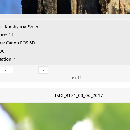
r: Korshynov Evgeni
ure: 11
ra: Canon EOS 6D
400
tation: 1
‹
из
14
IMG_9171_03_06_2017