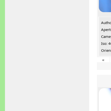
Autho
Apert
Came
Iso: 
Orien
«