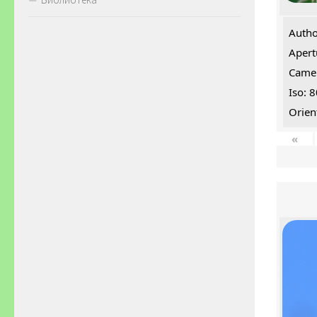
Autho
Apert
Came
Iso: 
Orien
«