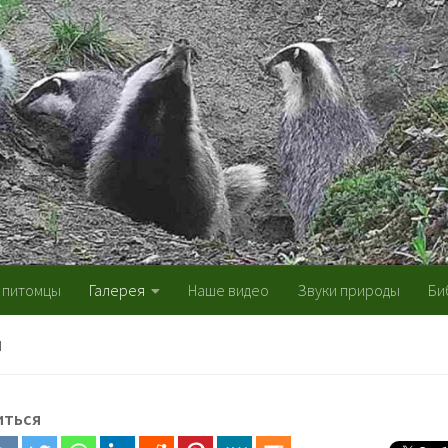
 питомцы
Галерея
Наше видео
Звуки природы
Би
Я
иться