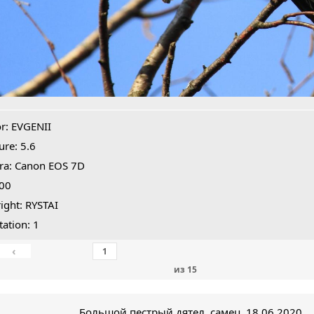
r: EVGENII
ure: 5.6
ra: Canon EOS 7D
400
ight: RYSTAI
tation: 1
‹
из
15
Большой пестрый дятел, самец. 18.06.2020