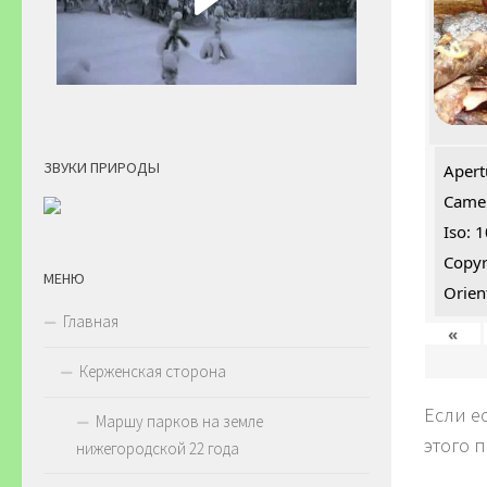
ЗВУКИ ПРИРОДЫ
Apert
Camer
Iso: 
Copyr
МЕНЮ
Orien
Главная
«
Керженская сторона
Если е
Маршу парков на земле
этого 
нижегородской 22 года