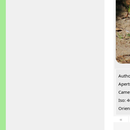
Autho
Apert
Came
Iso: 
Orien
«