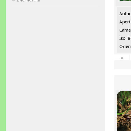
Autho
Apert
Came
Iso: 
Orien
«