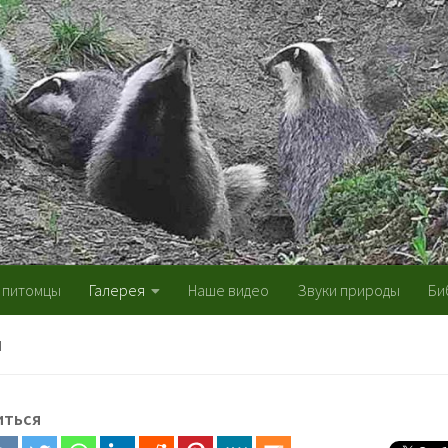
 питомцы
Галерея
Наше видео
Звуки природы
Би
Я
иться