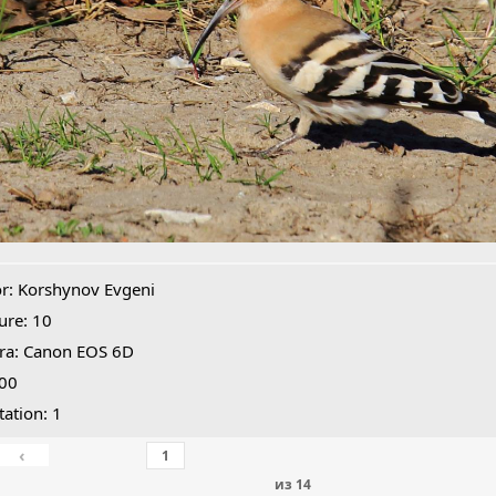
r: Korshynov Evgeni
ure: 10
ra: Canon EOS 6D
400
tation: 1
‹
из
14