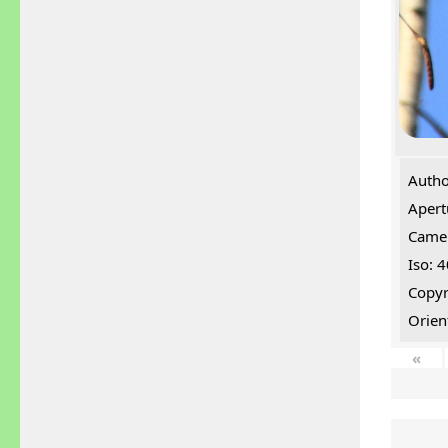
Autho
Apert
Came
Iso: 
Copyr
Orien
«