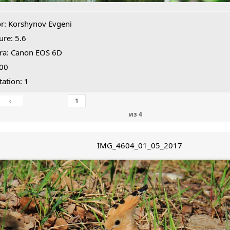
r: Korshynov Evgeni
ure: 5.6
ra: Canon EOS 6D
800
tation: 1
‹
из
4
IMG_4604_01_05_2017