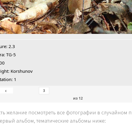
ure: 2.3
a: TG-5
100
ight: Korshunov
tation: 1
‹
из
12
сть желание посмотреть все фотографии в случайном по
первый альбом, тематические альбомы ниже: