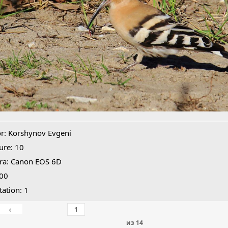
r: Korshynov Evgeni
ure: 10
ra: Canon EOS 6D
400
tation: 1
‹
из
14