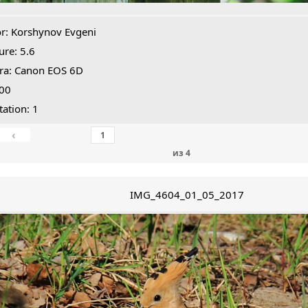
r: Korshynov Evgeni
ure: 5.6
ra: Canon EOS 6D
800
tation: 1
‹
из
4
IMG_4604_01_05_2017