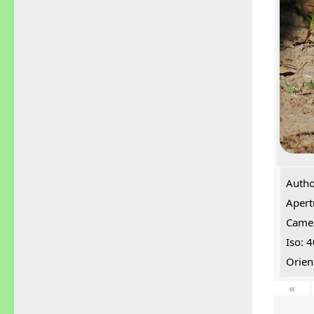
Autho
Apert
Came
Iso: 
Orien
«