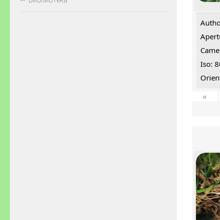
Autho
Apert
Came
Iso: 
Orien
«