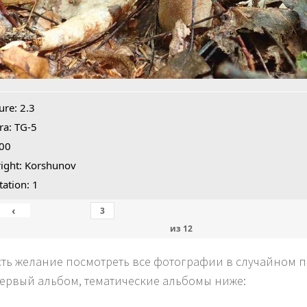
ure: 2.3
a: TG-5
100
ight: Korshunov
tation: 1
‹
из
12
сть желание посмотреть все фотографии в случайном по
первый альбом, тематические альбомы ниже: