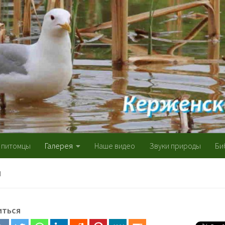
 питомцы
Галерея
Наше видео
Звуки природы
Би
Я
иться