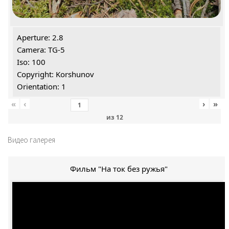
Aperture: 2.8
Camera: TG-5
Iso: 100
Copyright: Korshunov
Orientation: 1
«
‹
›
»
из
12
Видео галерея
Фильм "На ток без ружья"