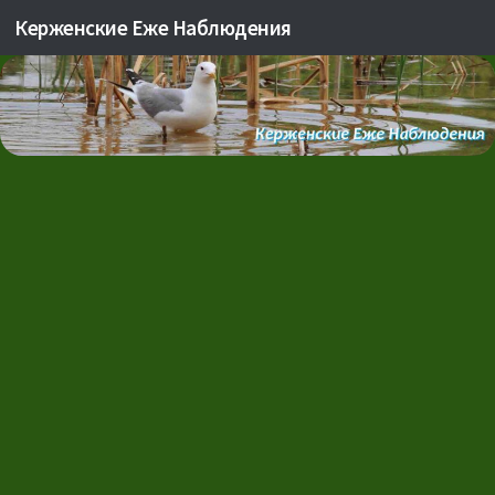
Керженские Еже Наблюдения
Skip to content