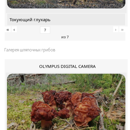
%D0%A2%D1%83%D1%82+%D0%BC%D0%
Токующий глухарь
«
‹
›
»
из
7
Галерея шляпочных грибов
OLYMPUS DIGITAL CAMERA