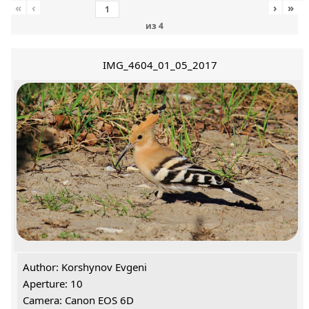
«
‹
›
»
из
4
IMG_4604_01_05_2017
Author: Korshynov Evgeni
Aperture: 10
Camera: Canon EOS 6D