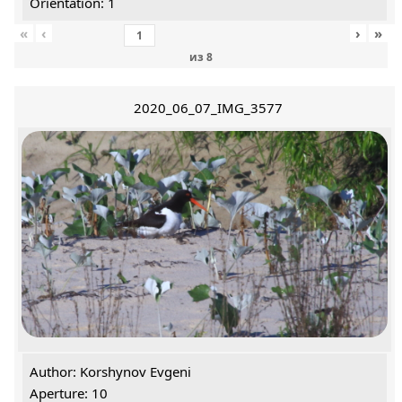
Orientation: 1
«
‹
›
»
из
8
2020_06_07_IMG_3577
Author: Korshynov Evgeni
Aperture: 10