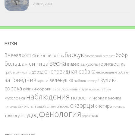
28 ФЕВ, 2023
МЕТКИ
барсук
бобр
Змееяд
Северный олень
ООПТ
биосферный резерват
весна
большая синица
горихвостка
видео
выхухоль
енотовидная собака
дрозд
грибы
енотовидные собаки
документы
заповедник
кулик-
зеленушка
зяблик
козодой
зарянка
сорока
кулики-сороки
лиса
лось
малый зуек
мохноногий сыч
наблюдения
новости
мухоловка
норка
пеночка
скворцы
снегирь
свиристель
седой дятел
скворец
питомцы
тетерева
фенология
удод
трясогузка
чиж
хорек