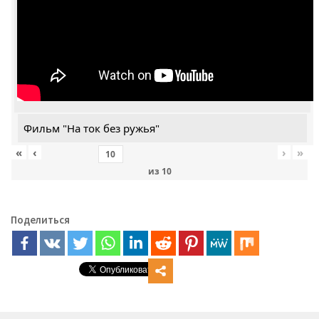
Фильм "На ток без ружья"
«
‹
›
»
из
10
Поделиться