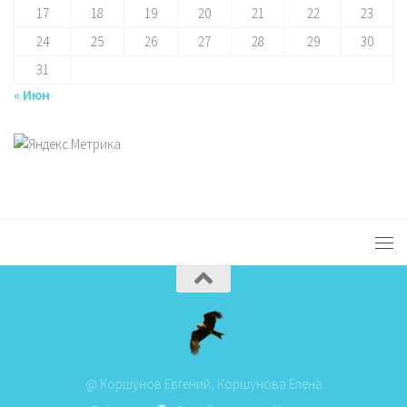
17
18
19
20
21
22
23
24
25
26
27
28
29
30
31
« Июн
@ Коршунов Евгений, Коршунова Елена