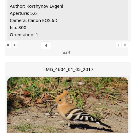
Author: Korshynov Evgeni
Aperture: 5.6
Camera: Canon EOS 6D
Iso: 800
Orientation: 1
«
‹
›
»
из
4
IMG_4604_01_05_2017