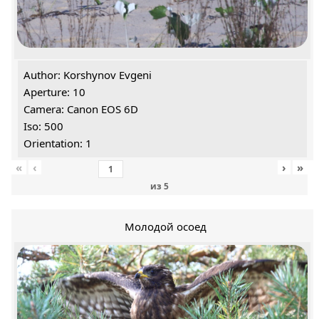
Author: Korshynov Evgeni
Aperture: 10
Camera: Canon EOS 6D
Iso: 500
Orientation: 1
«
‹
›
»
из
5
Молодой осоед