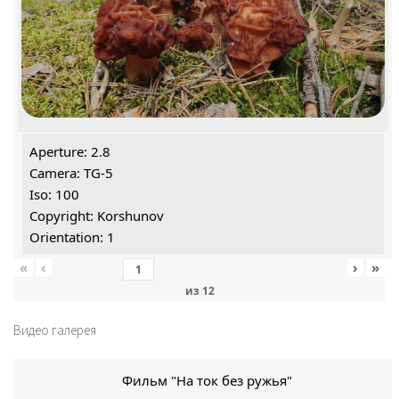
Aperture: 2.8
Camera: TG-5
Iso: 100
Copyright: Korshunov
Orientation: 1
«
‹
›
»
из
12
Видео галерея
Фильм "На ток без ружья"