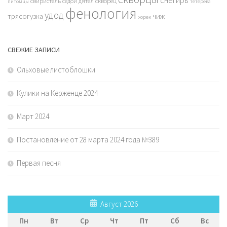
свиристель
седой дятел
скворец
питомцы
тетерева
фенология
удод
трясогузка
чиж
хорек
СВЕЖИЕ ЗАПИСИ
Ольховые листоблошки
Кулики на Керженце 2024
Март 2024
Постановление от 28 марта 2024 года №389
Первая песня
Август 2026
Пн
Вт
Ср
Чт
Пт
Сб
Вс