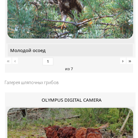
%D0%A2%D1%83%D1%82+%D0%BC%D0%
Молодой осоед
«
‹
›
»
из
7
Галерея шляпочных грибов
OLYMPUS DIGITAL CAMERA