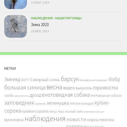
31 МАР, 2023
НАБЛЮДЕНИЯ
/
НАШИ ПИТОМЦЫ
Зима 2023
28 ФЕВ, 2023
МЕТКИ
барсук
бобр
Змееяд
Северный олень
ООПТ
биосферный резерват
весна
большая синица
горихвостка
видео
выхухоль
енотовидная собака
дрозд
грибы
енотовидные собаки
документы
заповедник
кулик-
зеленушка
зяблик
козодой
зарянка
сорока
кулики-сороки
лиса
лось
малый зуек
мохноногий сыч
наблюдения
новости
мухоловка
норка
пеночка
скворцы
снегирь