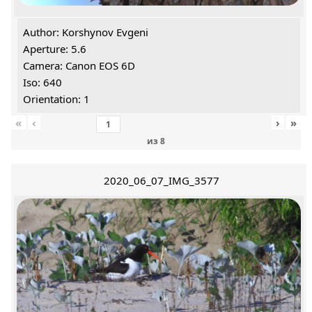
Author: Korshynov Evgeni
Aperture: 5.6
Camera: Canon EOS 6D
Iso: 640
Orientation: 1
«
‹
›
»
из
8
2020_06_07_IMG_3577