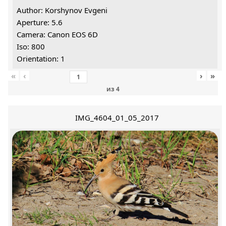
Author: Korshynov Evgeni
Aperture: 5.6
Camera: Canon EOS 6D
Iso: 800
Orientation: 1
«
‹
›
»
из
4
IMG_4604_01_05_2017