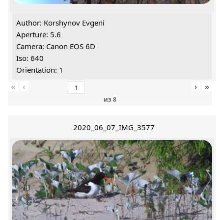
Author: Korshynov Evgeni
Aperture: 5.6
Camera: Canon EOS 6D
Iso: 640
Orientation: 1
«
‹
›
»
из
8
2020_06_07_IMG_3577