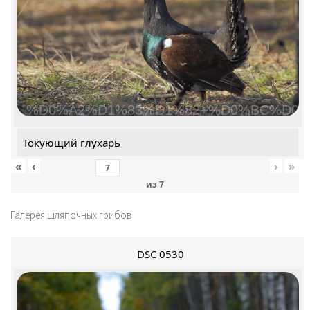
%D0%A2%D1%83%D1%82+%D0%BC%D0%
Токующий глухарь
«
‹
›
»
из
7
Галерея шляпочных грибов
DSC 0530