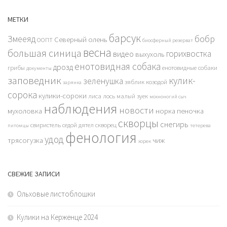
МЕТКИ
барсук
бобр
Змееяд
Северный олень
ООПТ
биосферный резерват
весна
большая синица
горихвостка
видео
выхухоль
енотовидная собака
дрозд
грибы
енотовидные собаки
документы
заповедник
кулик-
зеленушка
зяблик
козодой
зарянка
сорока
кулики-сороки
лиса
лось
малый зуек
мохноногий сыч
наблюдения
новости
мухоловка
норка
пеночка
скворцы
снегирь
свиристель
седой дятел
скворец
питомцы
тетерева
фенология
удод
трясогузка
чиж
хорек
СВЕЖИЕ ЗАПИСИ
Ольховые листоблошки
Кулики на Керженце 2024