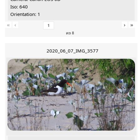
Iso: 640
Orientation: 1
«
‹
›
»
из
8
2020_06_07_IMG_3577