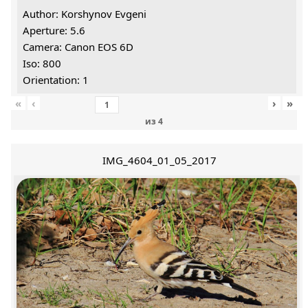
Author: Korshynov Evgeni
Aperture: 5.6
Camera: Canon EOS 6D
Iso: 800
Orientation: 1
«
‹
›
»
из
4
IMG_4604_01_05_2017