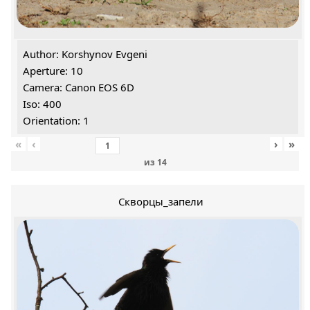
Author: Korshynov Evgeni
Aperture: 10
Camera: Canon EOS 6D
Iso: 400
Orientation: 1
«
‹
›
»
из
14
Скворцы_запели