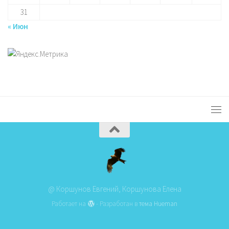
31
« Июн
@ Коршунов Евгений, Коршунова Елена
Работает на
- Разработан в
тема Hueman