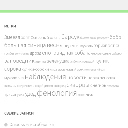
МЕТКИ
барсук
бобр
Змееяд
Северный олень
ООПТ
биосферный резерват
весна
большая синица
горихвостка
видео
выхухоль
енотовидная собака
дрозд
грибы
енотовидные собаки
документы
заповедник
кулик-
зеленушка
зяблик
козодой
зарянка
сорока
кулики-сороки
лиса
лось
малый зуек
мохноногий сыч
наблюдения
новости
мухоловка
норка
пеночка
скворцы
снегирь
свиристель
седой дятел
скворец
питомцы
тетерева
фенология
удод
трясогузка
чиж
хорек
СВЕЖИЕ ЗАПИСИ
Ольховые листоблошки