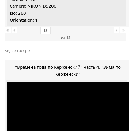
Camera: NIKON D5200
Iso: 280
Orientation: 1
«
‹
›
»
из
12
Видео галерея
"Времена года по Керженский" Часть 4. "Зима по
Керженски"