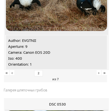
%D0%A2%D1%83%D1%82+%D0%BC%D0%
Author: EVGTNII
Aperture: 9
Camera: Canon EOS 20D
Iso: 400
Orientation: 1
«
‹
›
»
из
7
Галерея шляпочных грибов
DSC 0530