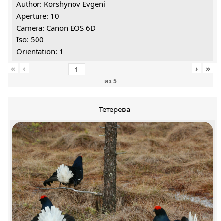
Author: Korshynov Evgeni
Aperture: 10
Camera: Canon EOS 6D
Iso: 500
Orientation: 1
«
‹
›
»
из
5
Тетерева