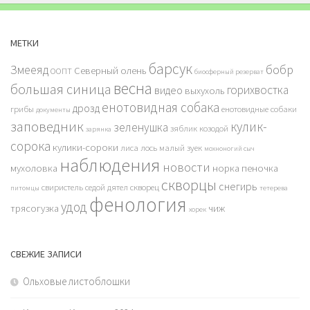
МЕТКИ
барсук
бобр
Змееяд
Северный олень
ООПТ
биосферный резерват
весна
большая синица
горихвостка
видео
выхухоль
енотовидная собака
дрозд
грибы
енотовидные собаки
документы
заповедник
кулик-
зеленушка
зяблик
козодой
зарянка
сорока
кулики-сороки
лиса
лось
малый зуек
мохноногий сыч
наблюдения
новости
мухоловка
норка
пеночка
скворцы
снегирь
свиристель
седой дятел
скворец
питомцы
тетерева
фенология
удод
трясогузка
чиж
хорек
СВЕЖИЕ ЗАПИСИ
Ольховые листоблошки