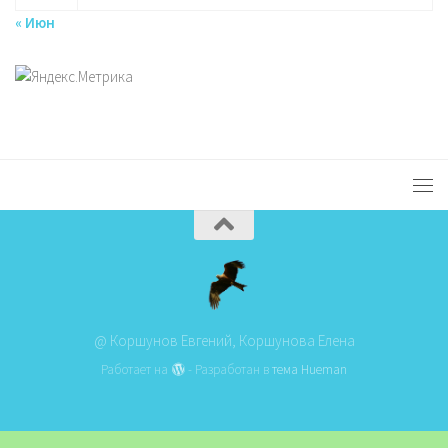
« Июн
@ Коршунов Евгений, Коршунова Елена
Работает на
- Разработан в
тема Hueman