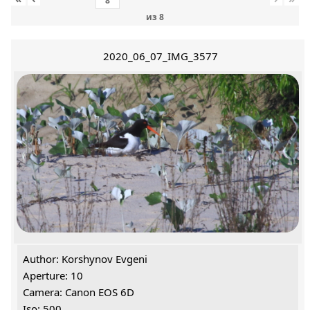
из
8
2020_06_07_IMG_3577
Author: Korshynov Evgeni
Aperture: 10
Camera: Canon EOS 6D
Iso: 500