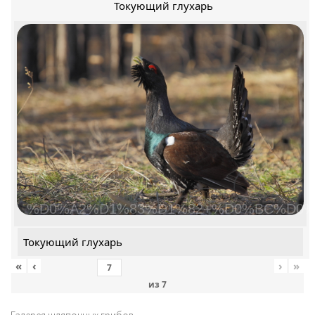
Токующий глухарь
%D0%A2%D1%83%D1%82+%D0%BC%D0%
Токующий глухарь
«
‹
›
»
из
7