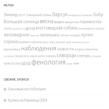
МЕТКИ
барсук
бобр
Змееяд
Северный олень
ООПТ
биосферный резерват
весна
большая синица
горихвостка
видео
выхухоль
енотовидная собака
дрозд
грибы
енотовидные собаки
документы
заповедник
кулик-
зеленушка
зяблик
козодой
зарянка
сорока
кулики-сороки
лиса
лось
малый зуек
мохноногий сыч
наблюдения
новости
мухоловка
норка
пеночка
скворцы
снегирь
свиристель
седой дятел
скворец
питомцы
тетерева
фенология
удод
трясогузка
чиж
хорек
СВЕЖИЕ ЗАПИСИ
Ольховые листоблошки
Кулики на Керженце 2024