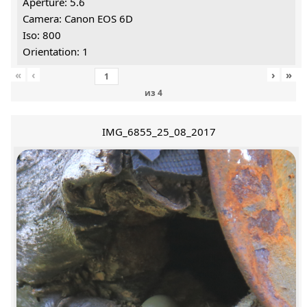
Aperture: 5.6
Camera: Canon EOS 6D
Iso: 800
Orientation: 1
«
‹
›
»
из
4
IMG_6855_25_08_2017