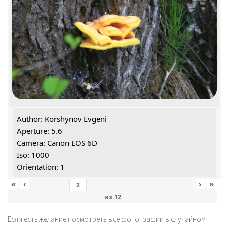
Author: Korshynov Evgeni
Aperture: 5.6
Camera: Canon EOS 6D
Iso: 1000
Orientation: 1
«
‹
›
»
из
12
Если есть желание посмотреть все фотографии в случайном