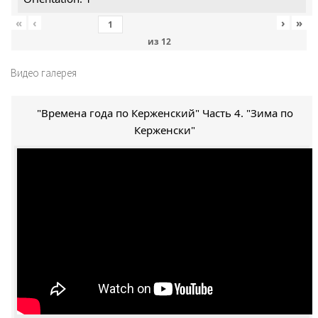
«
‹
›
»
из
12
Видео галерея
"Времена года по Керженский" Часть 4. "Зима по
Керженски"