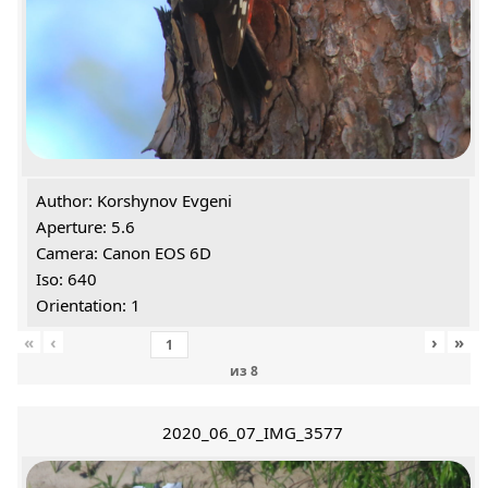
Author: Korshynov Evgeni
Aperture: 5.6
Camera: Canon EOS 6D
Iso: 640
Orientation: 1
«
‹
›
»
из
8
2020_06_07_IMG_3577