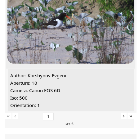
Author: Korshynov Evgeni
Aperture: 10
Camera: Canon EOS 6D
Iso: 500
Orientation: 1
«
‹
›
»
из
5