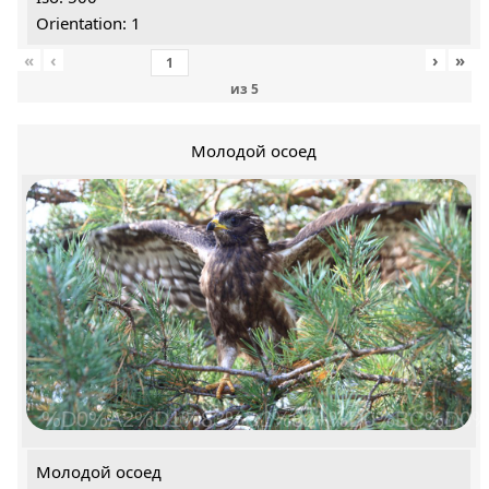
Orientation: 1
«
‹
›
»
из
5
Молодой осоед
%D0%A2%D1%83%D1%82+%D0%BC%D0%
Молодой осоед