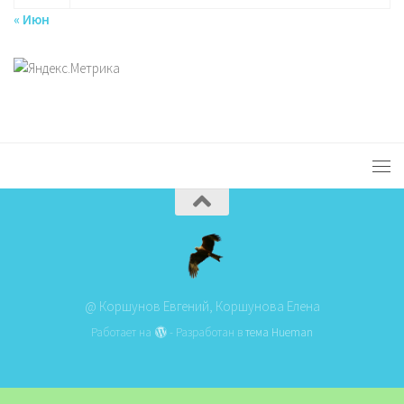
« Июн
@ Коршунов Евгений, Коршунова Елена
Работает на
- Разработан в
тема Hueman