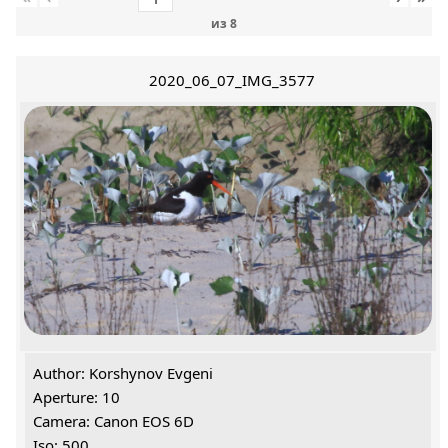
из
8
2020_06_07_IMG_3577
Author: Korshynov Evgeni
Aperture: 10
Camera: Canon EOS 6D
Iso: 500