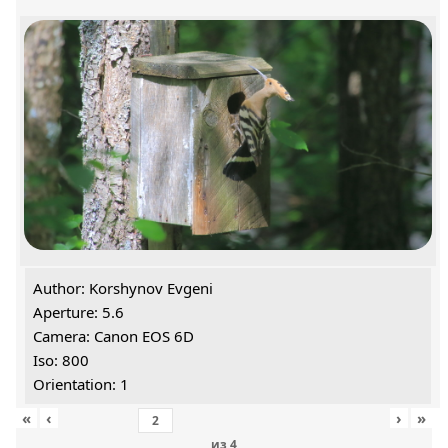
Author: Korshynov Evgeni
Aperture: 5.6
Camera: Canon EOS 6D
Iso: 800
Orientation: 1
«
‹
›
»
из
4