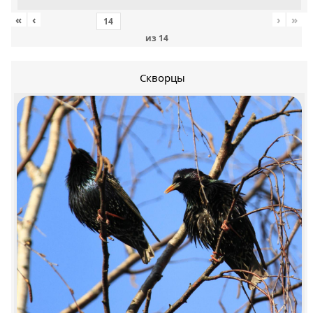
«
‹
›
»
из
14
Скворцы