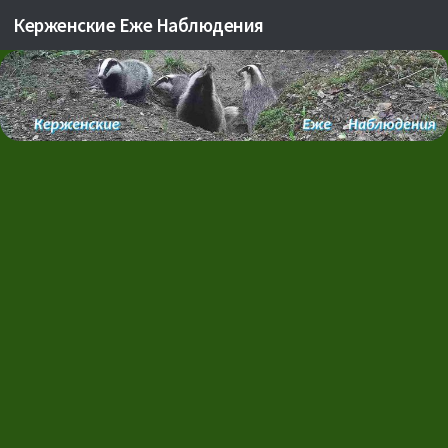
Керженские Еже Наблюдения
Skip to content