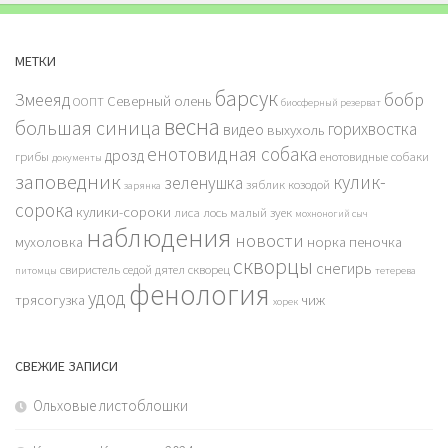
МЕТКИ
барсук
бобр
Змееяд
Северный олень
ООПТ
биосферный резерват
весна
большая синица
горихвостка
видео
выхухоль
енотовидная собака
дрозд
грибы
енотовидные собаки
документы
заповедник
кулик-
зеленушка
зяблик
козодой
зарянка
сорока
кулики-сороки
лиса
лось
малый зуек
мохноногий сыч
наблюдения
новости
мухоловка
норка
пеночка
скворцы
снегирь
свиристель
седой дятел
скворец
питомцы
тетерева
фенология
удод
трясогузка
чиж
хорек
СВЕЖИЕ ЗАПИСИ
Ольховые листоблошки