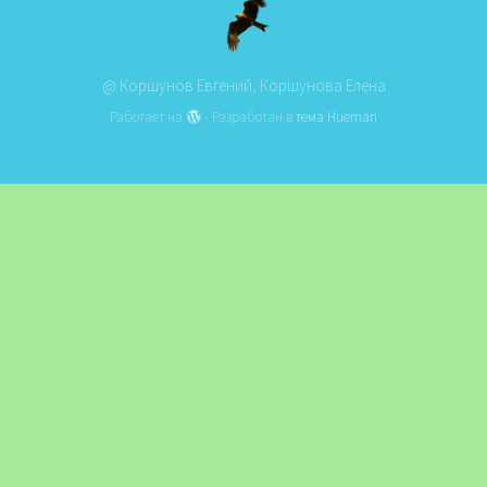
@ Коршунов Евгений, Коршунова Елена
Работает на
- Разработан в
тема Hueman