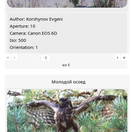
Author: Korshynov Evgeni
Aperture: 10
Camera: Canon EOS 6D
Iso: 500
Orientation: 1
«
‹
›
»
из
5
Молодой осоед