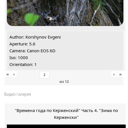
Author: Korshynov Evgeni
Aperture: 5.6
Camera: Canon EOS 6D
Iso: 1000
Orientation: 1
«
‹
›
»
из
12
Видео галерея
"Времена года по Керженский" Часть 4. "Зима по
Керженски"