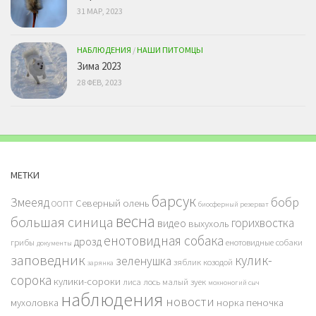
31 МАР, 2023
НАБЛЮДЕНИЯ
/
НАШИ ПИТОМЦЫ
Зима 2023
28 ФЕВ, 2023
МЕТКИ
барсук
бобр
Змееяд
Северный олень
ООПТ
биосферный резерват
весна
большая синица
горихвостка
видео
выхухоль
енотовидная собака
дрозд
грибы
енотовидные собаки
документы
заповедник
кулик-
зеленушка
зяблик
козодой
зарянка
сорока
кулики-сороки
лиса
лось
малый зуек
мохноногий сыч
наблюдения
новости
мухоловка
норка
пеночка