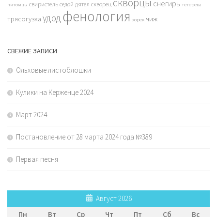
скворцы
снегирь
свиристель
седой дятел
скворец
питомцы
тетерева
фенология
удод
трясогузка
чиж
хорек
СВЕЖИЕ ЗАПИСИ
Ольховые листоблошки
Кулики на Керженце 2024
Март 2024
Постановление от 28 марта 2024 года №389
Первая песня
Август 2026
Пн
Вт
Ср
Чт
Пт
Сб
Вс