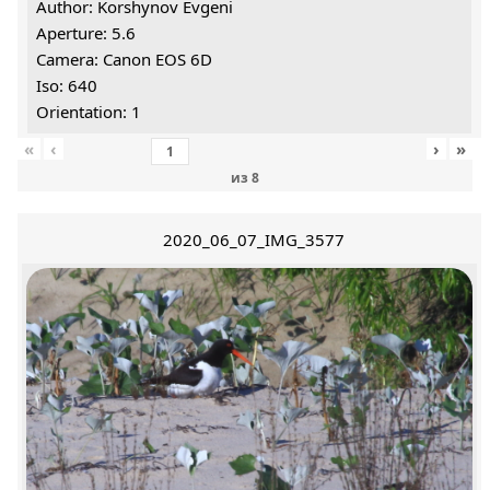
Author: Korshynov Evgeni
Aperture: 5.6
Camera: Canon EOS 6D
Iso: 640
Orientation: 1
«
‹
›
»
из
8
2020_06_07_IMG_3577