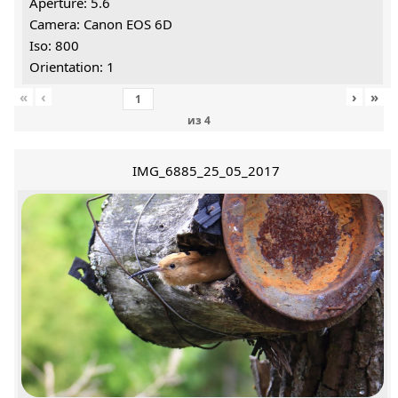
Aperture: 5.6
Camera: Canon EOS 6D
Iso: 800
Orientation: 1
«
‹
›
»
из
4
IMG_6885_25_05_2017