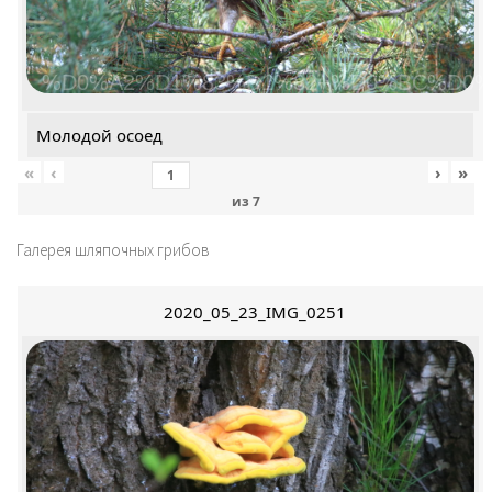
%D0%A2%D1%83%D1%82+%D0%BC%D0%
Молодой осоед
«
‹
›
»
из
7
Галерея шляпочных грибов
2020_05_23_IMG_0251