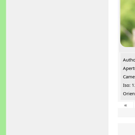
Autho
Apert
Came
Iso: 
Orien
«