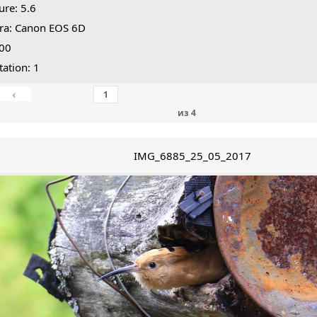
ure: 5.6
ra: Canon EOS 6D
800
tation: 1
‹
из
4
IMG_6885_25_05_2017