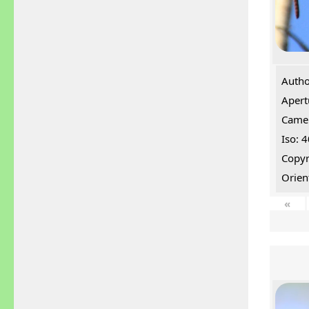
Autho
Apert
Came
Iso: 
Copyr
Orien
«