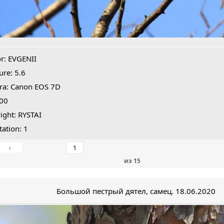
r: EVGENII
ure: 5.6
ra: Canon EOS 7D
400
ight: RYSTAI
tation: 1
‹
из
15
Большой пестрый дятел, самец. 18.06.2020