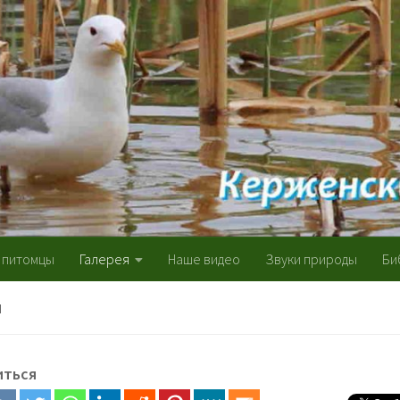
 питомцы
Галерея
Наше видео
Звуки природы
Би
Я
иться