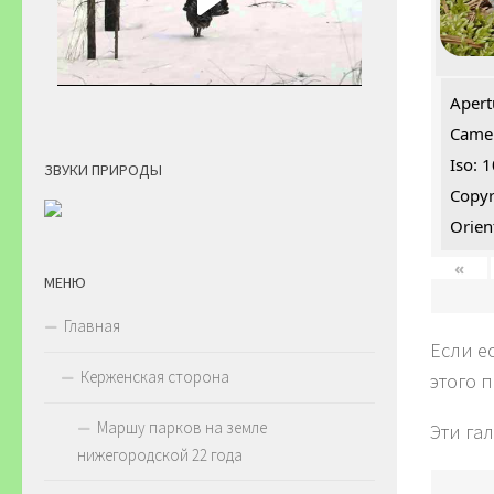
Apert
Camer
Iso: 
ЗВУКИ ПРИРОДЫ
Copyr
Orien
«
МЕНЮ
Главная
Если е
Керженская сторона
этого 
Маршу парков на земле
Эти га
нижегородской 22 года