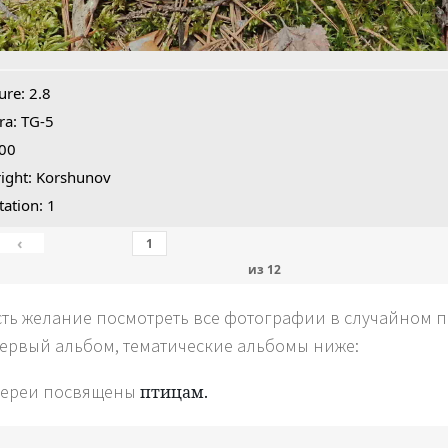
ure: 2.8
a: TG-5
100
ight: Korshunov
tation: 1
‹
из
12
сть желание посмотреть все фотографии в случайном по
первый альбом, тематические альбомы ниже:
лереи посвящены
птицам.