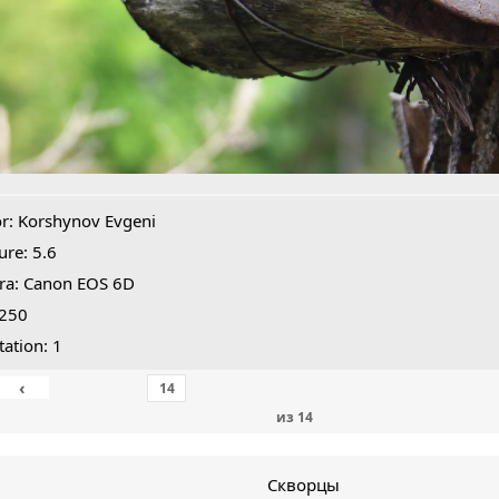
r: Korshynov Evgeni
ure: 5.6
ra: Canon EOS 6D
1250
tation: 1
‹
из
14
Скворцы