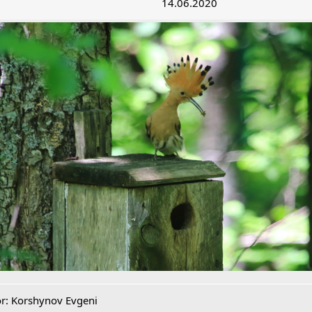
14.06.2020
r: Korshynov Evgeni