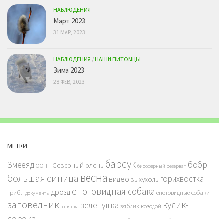
НАБЛЮДЕНИЯ
Март 2023
31 МАР, 2023
НАБЛЮДЕНИЯ
/
НАШИ ПИТОМЦЫ
Зима 2023
28 ФЕВ, 2023
МЕТКИ
барсук
бобр
Змееяд
Северный олень
ООПТ
биосферный резерват
весна
большая синица
горихвостка
видео
выхухоль
енотовидная собака
дрозд
грибы
енотовидные собаки
документы
заповедник
кулик-
зеленушка
зяблик
козодой
зарянка
сорока