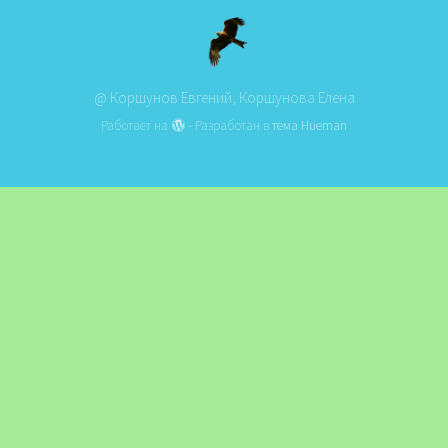
@ Коршунов Евгений, Коршунова Елена
Работает на
- Разработан в
тема Hueman