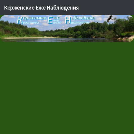
Керженские Еже Наблюдения
Skip to content