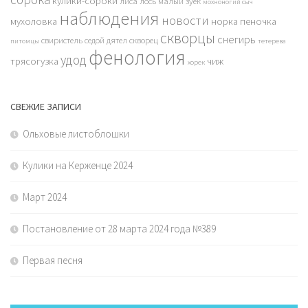
кулики-сороки
лиса
лось
малый зуек
мохноногий сыч
наблюдения
новости
мухоловка
норка
пеночка
скворцы
снегирь
свиристель
седой дятел
скворец
питомцы
тетерева
фенология
удод
трясогузка
чиж
хорек
СВЕЖИЕ ЗАПИСИ
Ольховые листоблошки
Кулики на Керженце 2024
Март 2024
Постановление от 28 марта 2024 года №389
Первая песня