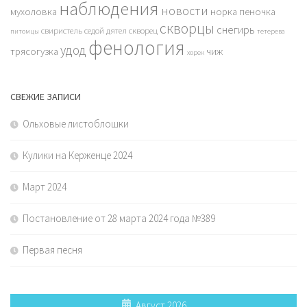
наблюдения
новости
мухоловка
норка
пеночка
скворцы
снегирь
свиристель
седой дятел
скворец
питомцы
тетерева
фенология
удод
трясогузка
чиж
хорек
СВЕЖИЕ ЗАПИСИ
Ольховые листоблошки
Кулики на Керженце 2024
Март 2024
Постановление от 28 марта 2024 года №389
Первая песня
Август 2026