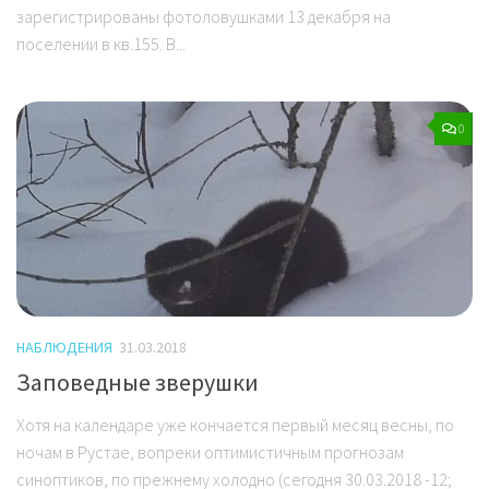
зарегистрированы фотоловушками 13 декабря на
поселении в кв.155. В...
0
НАБЛЮДЕНИЯ
31.03.2018
Заповедные зверушки
Хотя на календаре уже кончается первый месяц весны, по
ночам в Рустае, вопреки оптимистичным прогнозам
синоптиков, по прежнему холодно (сегодня 30.03.2018 -12;