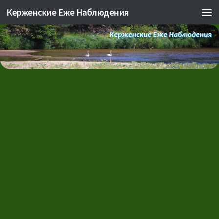
Керженские Еже Наблюдения
Skip to content