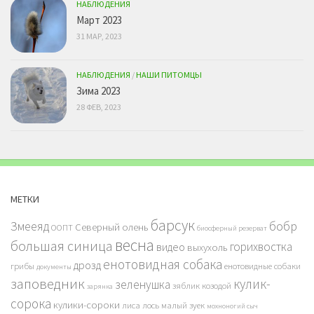
НАБЛЮДЕНИЯ
Март 2023
31 МАР, 2023
НАБЛЮДЕНИЯ
/
НАШИ ПИТОМЦЫ
Зима 2023
28 ФЕВ, 2023
МЕТКИ
барсук
бобр
Змееяд
Северный олень
ООПТ
биосферный резерват
весна
большая синица
горихвостка
видео
выхухоль
енотовидная собака
дрозд
грибы
енотовидные собаки
документы
заповедник
кулик-
зеленушка
зяблик
козодой
зарянка
сорока
кулики-сороки
лиса
лось
малый зуек
мохноногий сыч