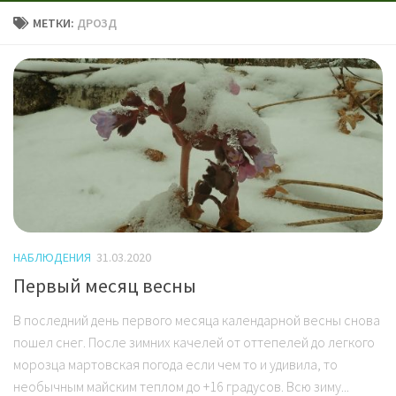
МЕТКИ:
ДРОЗД
НАБЛЮДЕНИЯ
31.03.2020
Первый месяц весны
В последний день первого месяца календарной весны снова
пошел снег. После зимних качелей от оттепелей до легкого
морозца мартовская погода если чем то и удивила, то
необычным майским теплом до +16 градусов. Всю зиму...