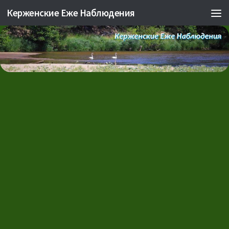
Керженские Еже Наблюдения
Skip to content