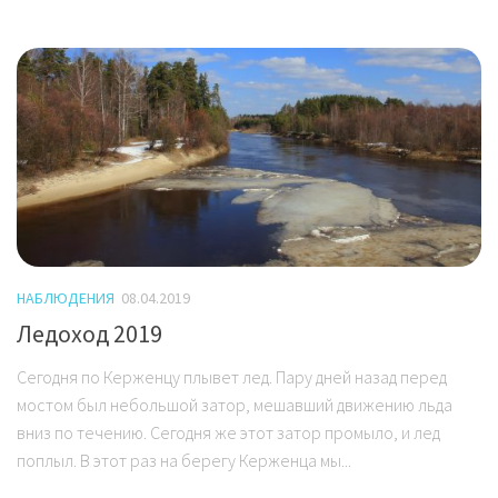
НАБЛЮДЕНИЯ
08.04.2019
Ледоход 2019
Сегодня по Керженцу плывет лед. Пару дней назад перед
мостом был небольшой затор, мешавший движению льда
вниз по течению. Сегодня же этот затор промыло, и лед
поплыл. В этот раз на берегу Керженца мы...