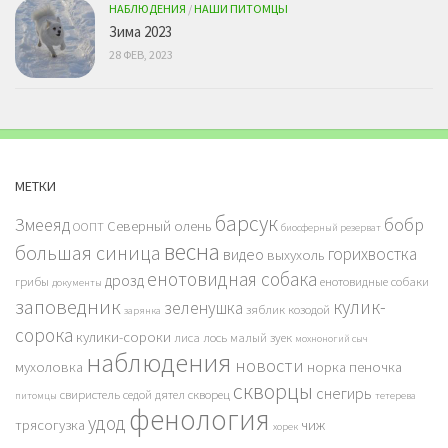
НАБЛЮДЕНИЯ
/
НАШИ ПИТОМЦЫ
Зима 2023
28 ФЕВ, 2023
МЕТКИ
барсук
бобр
Змееяд
Северный олень
ООПТ
биосферный резерват
весна
большая синица
горихвостка
видео
выхухоль
енотовидная собака
дрозд
грибы
енотовидные собаки
документы
заповедник
кулик-
зеленушка
зяблик
козодой
зарянка
сорока
кулики-сороки
лиса
лось
малый зуек
мохноногий сыч
наблюдения
новости
мухоловка
норка
пеночка
скворцы
снегирь
свиристель
седой дятел
скворец
питомцы
тетерева
фенология
удод
трясогузка
чиж
хорек