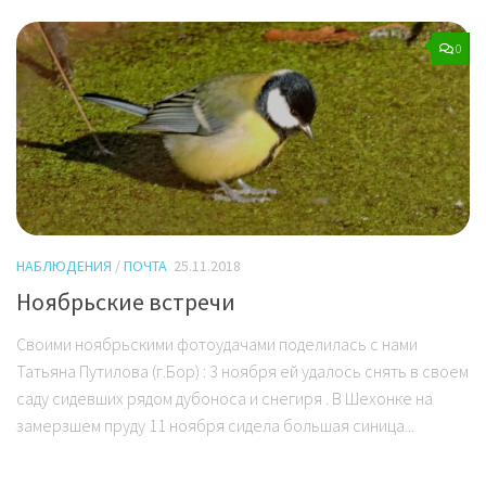
0
НАБЛЮДЕНИЯ
/
ПОЧТА
25.11.2018
Ноябрьские встречи
Своими ноябрьскими фотоудачами поделилась с нами
Татьяна Путилова (г.Бор) : 3 ноября ей удалось снять в своем
саду сидевших рядом дубоноса и снегиря . В Шехонке на
замерзшем пруду 11 ноября сидела большая синица...