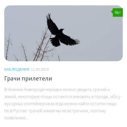
0
НАБЛЮДЕНИЯ
11.03.2019
Грачи прилетели
В Нижнем Новгороде нередко можно увидеть грачей и
зимой, некоторые птицы остаются зимовать в городе, ибо у
мусорных контейнеров всегда можно найти остатки пищи.
Но в Рустае грачей зимой мы не встречали, поэтому
появление...