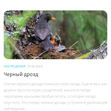
НАБЛЮДЕНИЯ
28.05.2019
Черный дрозд
Слетки черного дрозда покинули свое гнездо. Еще вчера они
дружно просили корм у родителей, махали в гнезде
окрепшими крыльями пробуя летать, а сегодня гнездо
опустело. Это гнездо черные дрозды устроили в удобном для
наблюдений...