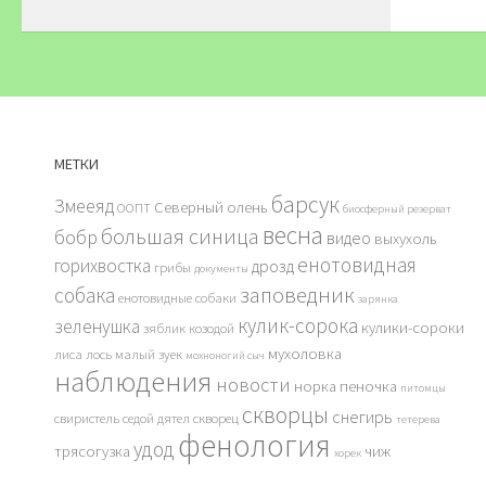
МЕТКИ
барсук
Змееяд
Северный олень
ООПТ
биосферный резерват
весна
большая синица
бобр
видео
выхухоль
енотовидная
горихвостка
дрозд
грибы
документы
заповедник
собака
енотовидные собаки
зарянка
кулик-сорока
зеленушка
кулики-сороки
зяблик
козодой
мухоловка
лиса
лось
малый зуек
мохноногий сыч
наблюдения
новости
норка
пеночка
питомцы
скворцы
снегирь
свиристель
седой дятел
скворец
тетерева
фенология
удод
трясогузка
чиж
хорек