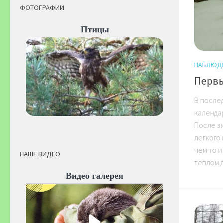
ФОТОГРАФИИ
Птицы
НАБЛЮД
Первы
В после
календа
После з
легкого
чем то 
НАШЕ ВИДЕО
теплом д
Видео галерея