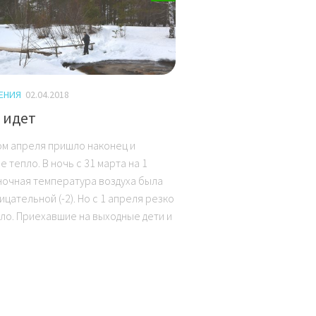
ЕНИЯ
02.04.2018
 идет
ом апреля пришло наконец и
 тепло. В ночь с 31 марта на 1
ночная температура воздуха была
цательной (-2). Но с 1 апреля резко
ло. Приехавшие на выходные дети и