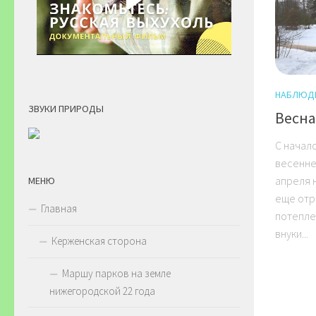
НАБЛЮД
ЗВУКИ ПРИРОДЫ
Весна
С начал
весеннее
апреля 
МЕНЮ
еще отри
Главная
потепле
внуки...
Керженская сторона
Маршу парков на земле
нижегородской 22 года