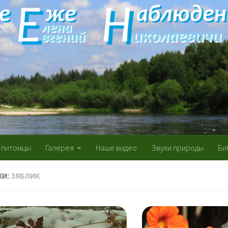
 питомцы
Галерея
Наше видео
Звуки природы
Би
КИ:
ЗЯБЛИК