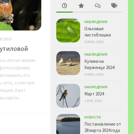
НАБЛЮДЕНИЯ
Ольховые
листоблошки
08.2019
5 ИЮН, 2024
Путиловой
НАБЛЮДЕНИЯ
ась летом своими
Кулики на
 фотографиями.
Керженце 2024
 вспомнить это
5 ИЮН, 2024
ь лета, а снегири
НАБЛЮДЕНИЯ
мушке. А вот
Март 2024
ысидели...
1 АПР, 2024
НОВОСТИ
Постановление от
28 марта 2024 года