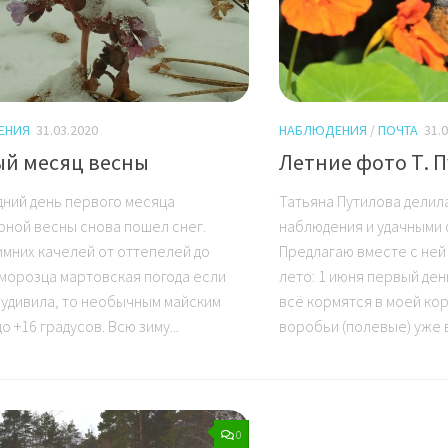
ЕНИЯ
31.03.2020
НАБЛЮДЕНИЯ
/
ПОЧТА
31.
й месяц весны
Летние фото Т. 
дний день первого месяца
Татьяна Путилова делил
рной весны снова пошел снег.
наблюдения и удачными
имних качелей от оттепелей до
Предлагаю вместе с ней
 морозца мартовская погода если
лето: 1 июня первый ден
и удивила, то необычным майским
всё кормятся в моей кор
о +16 градусов. Всю зиму...
воробьи (полевые) уже в
0