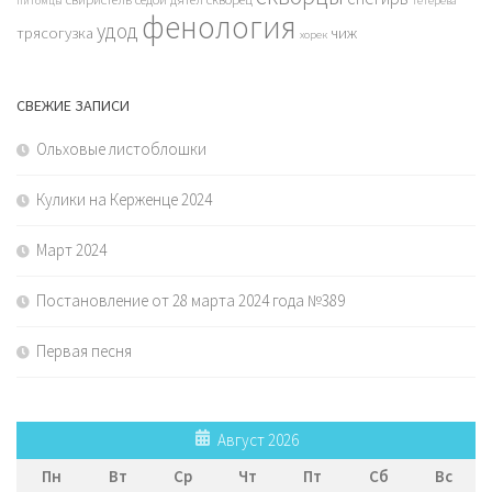
питомцы
тетерева
фенология
удод
трясогузка
чиж
хорек
СВЕЖИЕ ЗАПИСИ
Ольховые листоблошки
Кулики на Керженце 2024
Март 2024
Постановление от 28 марта 2024 года №389
Первая песня
Август 2026
Пн
Вт
Ср
Чт
Пт
Сб
Вс