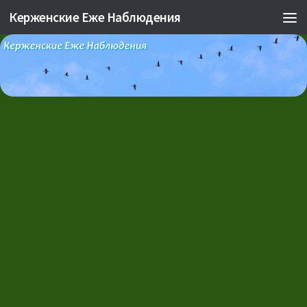
Керженские Еже Наблюдения
Skip to content