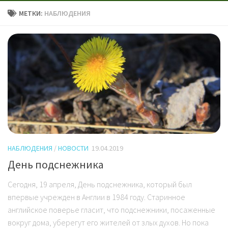
МЕТКИ:
НАБЛЮДЕНИЯ
НАБЛЮДЕНИЯ
/
НОВОСТИ
19.04.2019
День подснежника
Сегодня, 19 апреля, День подснежника, который был
впервые учрежден в Англии в 1984 году. Старинное
английское поверье гласит, что подснежники, посаженные
вокруг дома, уберегут его жителей от злых духов. Но пока