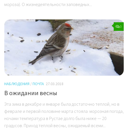
мороза). О жизнедеятельности заповедных...
0
НАБЛЮДЕНИЯ
/
ПОЧТА
27.03.2018
В ожидании весны
Эта зима в декабре и январе была достаточно теплой, но в
феврале и первой половине марта стояла морозная погода,
ночами температура в Рустае долго была ниже — 20
градусов. Приход теплой весны, ожидаемый всеми...