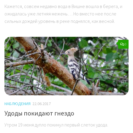
Кажется, совсем недавно вода в Вишне вошла в берега, и
ожидалась уже летняя межень… Но вместо нее после
сильных дождей уровень в реке поднялся, как весной.
0
НАБЛЮДЕНИЯ
22.06.2017
Удоды покидают гнездо
Утром 19 июня дупло покинул первый слеток удода.