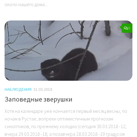
около нашего дома...
0
НАБЛЮДЕНИЯ
31.03.2018
Заповедные зверушки
Хотя на календаре уже кончается первый месяц весны, по
ночам в Рустае, вопреки оптимистичным прогнозам
синоптиков, по прежнему холодно (сегодня 30.03.2018 -12;
вчера 29.03.2018 -18; а позавчера 28.03.2018 -19 градусов