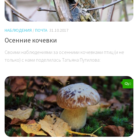
НАБЛЮДЕНИЯ
/
ПОЧТА
31.10.2017
Осенние кочевки
Своими наблюдениями за осенними кочевками птиц (и не
только) с нами поделилась Татьяна Путилова:
0