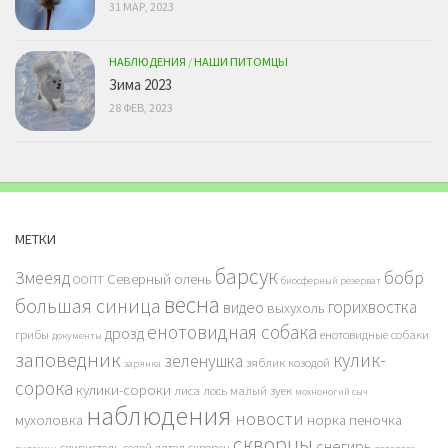
31 МАР, 2023
НАБЛЮДЕНИЯ
/
НАШИ ПИТОМЦЫ
Зима 2023
28 ФЕВ, 2023
МЕТКИ
барсук
бобр
Змееяд
Северный олень
ООПТ
биосферный резерват
весна
большая синица
горихвостка
видео
выхухоль
енотовидная собака
дрозд
грибы
енотовидные собаки
документы
заповедник
кулик-
зеленушка
зяблик
козодой
зарянка
сорока
кулики-сороки
лиса
лось
малый зуек
мохноногий сыч
наблюдения
новости
мухоловка
норка
пеночка
скворцы
снегирь
свиристель
седой дятел
скворец