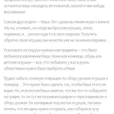
останется лишь наградить ее похвалой, лаской и чем-нибудь
вкусненьким.
Совсем другое дело — Кеша. Он с удовольствием играл с вами в
«Ну-ка, отними!», но когда вы бросали игрушку, летел,
поднимал, и… уносил куда-то в свои закрома. Получить
обратно свою игрушку вы не могли уже ни за какие коврижки…
Утаскивать из под рук нужные нам предметы — это было
любимое развлечение Кеши. Ножи или ножницы, обувь или
детские игрушки — все, что побывало у вас в руках,
обязательно нужно было прибрать и Кеше.
Трудно забыть сложную операцию по сбору урожая огурцов и
помидор… Это нужно было сделать так, чтобы Кеша этого не
видел. Но, если все же Кеша заметил, что вы что-то собираете
на грядке, то он тут же оказывался рядом и «присоединялся» к
сбору урожая. Он заглядывал под листья огурцов, пытаясь
понять, что же здесь нужно оторвать, или собирал в кучу