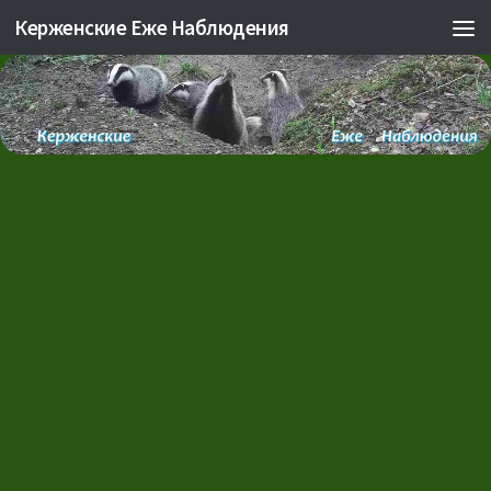
Керженские Еже Наблюдения
Skip to content