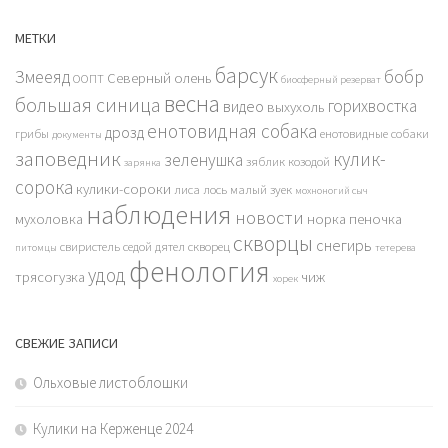
МЕТКИ
барсук
бобр
Змееяд
Северный олень
ООПТ
биосферный резерват
весна
большая синица
горихвостка
видео
выхухоль
енотовидная собака
дрозд
грибы
енотовидные собаки
документы
заповедник
кулик-
зеленушка
зяблик
козодой
зарянка
сорока
кулики-сороки
лиса
лось
малый зуек
мохноногий сыч
наблюдения
новости
мухоловка
норка
пеночка
скворцы
снегирь
свиристель
седой дятел
скворец
питомцы
тетерева
фенология
удод
трясогузка
чиж
хорек
СВЕЖИЕ ЗАПИСИ
Ольховые листоблошки
Кулики на Керженце 2024