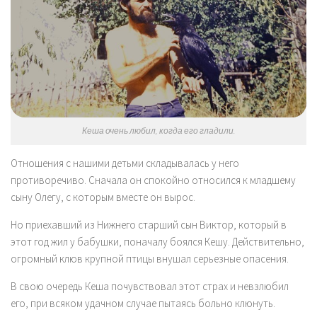
Кеша очень любил, когда его гладили.
Отношения с нашими детьми складывалась у него
противоречиво. Сначала он спокойно относился к младшему
сыну Олегу, с которым вместе он вырос.
Но приехавший из Нижнего старший сын Виктор, который в
этот год жил у бабушки, поначалу боялся Кешу. Действительно,
огромный клюв крупной птицы внушал серьезные опасения.
В свою очередь Кеша почувствовал этот страх и невзлюбил
его, при всяком удачном случае пытаясь больно клюнуть.