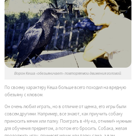
Ворон Кеша «обезьяничает» повторяя мои движения головой.
По своему характеру Кеша больше всего походил на вредную
обезьяну с клювом.
Он очень любил играть, но в отличие от щенка, его игры были
совсем другими. Например, все знают, как приучить собаку
приносить мячик или палку. Поиграть в «Ну-ка, отними!» нужным
для обучения предметом, а потом его бросить. Собака, желая
продолжить игру, принесет мячик или палку сама, а вам