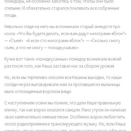
помидоры, не особенно заботясь о том, чтобы они были
спелыми. И обязательно старался поклевать все собранные
плоды.
Невольно глядя на него мы вспоминали старый анекдоте про
хохла: «Что Вы будете делать, если вам дадут килограмм яблок?»
— «Съем!». «А если сто килограмм яблок?» — «Сколько смогу
съем, а что не смогу — понадкусываю».
Кучки вот таких «понадкусанных» помидор возникали всякий
раз после того, как Кеша заставал нас за сбором урожая.
Но, если мы терпеливо сносили все Кешины выходки, то наши
соседи не раз выговаривали нам за пропавшее из мыльницы
мыло и похищенные вороном вещи.
С наступлением осени мы поняли, что дали Кеше правильную
кличку, так как ворон оказался самцом. Рано утром он начинал
свои замечательно нежные песни. Особенно ворон любил петь
около радиоприемника транслирующего музыку. Но, если Кеша
замечал, что мы смотрим на него, он смущался и сразу обрывал