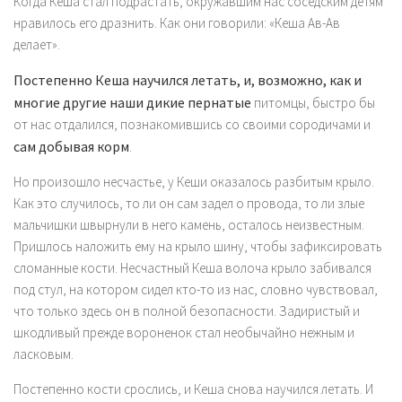
Когда Кеша стал подрастать, окружавшим нас соседским детям
нравилось его дразнить. Как они говорили: «Кеша Ав-Ав
делает».
Постепенно Кеша научился летать, и, возможно, как и
многие другие наши дикие пернатые
питомцы, быстро бы
от нас отдалился, познакомившись со своими сородичами и
сам добывая корм
.
Но произошло несчастье, у Кеши оказалось разбитым крыло.
Как это случилось, то ли он сам задел о провода, то ли злые
мальчишки швырнули в него камень, осталось неизвестным.
Пришлось наложить ему на крыло шину, чтобы зафиксировать
сломанные кости. Несчастный Кеша волоча крыло забивался
под стул, на котором сидел кто-то из нас, словно чувствовал,
что только здесь он в полной безопасности. Задиристый и
шкодливый прежде вороненок стал необычайно нежным и
ласковым.
Постепенно кости срослись, и Кеша снова научился летать. И