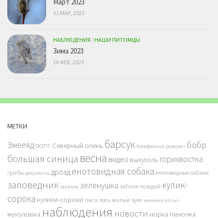
Март 2023
31 МАР, 2023
НАБЛЮДЕНИЯ
/
НАШИ ПИТОМЦЫ
Зима 2023
28 ФЕВ, 2023
МЕТКИ
барсук
бобр
Змееяд
Северный олень
ООПТ
биосферный резерват
весна
большая синица
горихвостка
видео
выхухоль
енотовидная собака
дрозд
грибы
енотовидные собаки
документы
заповедник
кулик-
зеленушка
зяблик
козодой
зарянка
сорока
кулики-сороки
лиса
лось
малый зуек
мохноногий сыч
наблюдения
новости
мухоловка
норка
пеночка