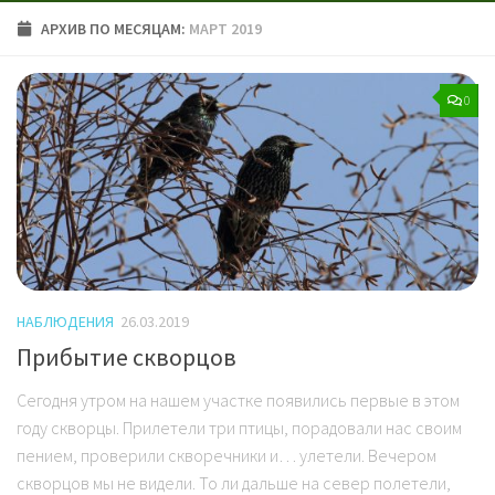
АРХИВ ПО МЕСЯЦАМ:
МАРТ 2019
0
НАБЛЮДЕНИЯ
26.03.2019
Прибытие скворцов
Сегодня утром на нашем участке появились первые в этом
году скворцы. Прилетели три птицы, порадовали нас своим
пением, проверили скворечники и… улетели. Вечером
скворцов мы не видели. То ли дальше на север полетели,