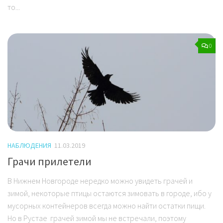
то...
0
НАБЛЮДЕНИЯ
11.03.2019
Грачи прилетели
В Нижнем Новгороде нередко можно увидеть грачей и
зимой, некоторые птицы остаются зимовать в городе, ибо у
мусорных контейнеров всегда можно найти остатки пищи.
Но в Рустае грачей зимой мы не встречали, поэтому