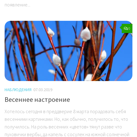
появление...
0
НАБЛЮДЕНИЯ
07.03.2019
Весеннее настроение
Хотелось сегодня в преддверие 8 марта порадовать себя
весенними картинками. Но, как обычно, получилось то, что
получилось. На роль весенних «цветов» тянут разве что
пуховички вербы, да капель с сосулек на южной солнечной