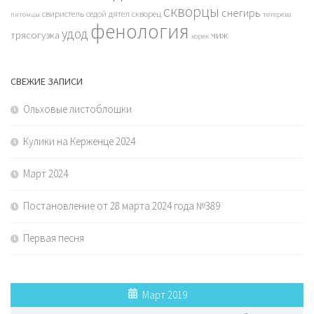
скворцы
снегирь
свиристель
седой дятел
скворец
питомцы
тетерева
фенология
удод
трясогузка
чиж
хорек
СВЕЖИЕ ЗАПИСИ
Ольховые листоблошки
Кулики на Керженце 2024
Март 2024
Постановление от 28 марта 2024 года №389
Первая песня
Март 2019