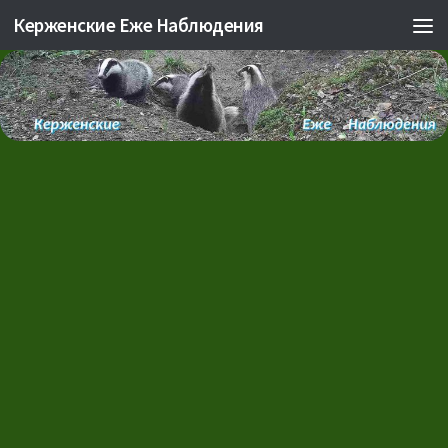
Керженские Еже Наблюдения
Skip to content