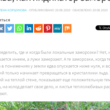
ЛЕНА КОРШУНОВА
· ОПУБЛИКОВАНО
20.08.2020
· ОБНОВЛЕНО
20.08.2020
иться
ределить, где и когда были локальные заморозки? Нет, н
ается инеем, а лужи замерзают. А те заморозки, когда 
а в понижениях у земли едва опускается ниже нуля, и во
ий только начинает превращаться в кристаллики льда.
й на теплой стене, показывает еще положительную те
а, на холод делает свое дело, и листья теплолюбивых ра
ают.