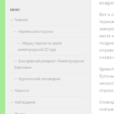
воздух
МЕНЮ
Вот и 
Главная
термом
заморо
Керженская сторона
месте н
поздне
Маршу парков на земле
оправи
нижегородской 22 года
снова 
Биосферный резерват «Нижегородское
Заволжье»
Удивил
бутоны
Нуратинский заповедник
нескол
отрази
Новости
Очевид
Наблюдения
скатыв
Почта