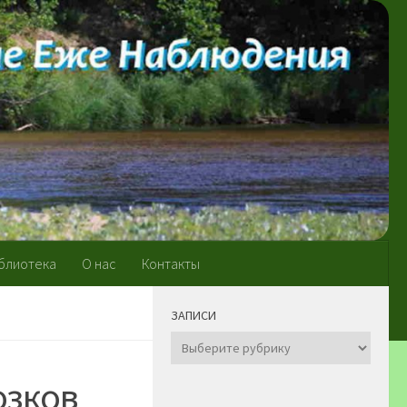
блиотека
О нас
Контакты
ЗАПИСИ
Записи
озков