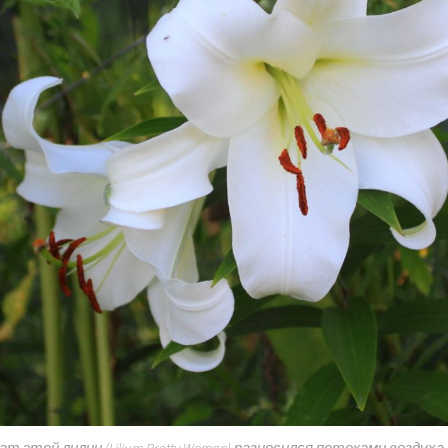
т этой лилии (Lilium Pretty Woman) разносился потоками воздуха на