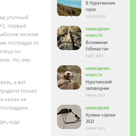
В Нуратинских
горах
 наш уличный
12 НОЯ, 2023
+2, первый
НАБЛЮДЕНИЯ
/
наиболее низком
НОВОСТИ
уже пострадал от
Вспоминая
Узбекистан
есяца он
4 АВГ, 2023
язи. Но, ему
НАБЛЮДЕНИЯ
/
НОВОСТИ
вязь, а вот
Нуратинский
заповедник
традали только
6 ИЮЛ, 2023
а никак не
 пострадали.
НАБЛЮДЕНИЯ
Кулики-сороки
а», куда
2023
6 ИЮН, 2023