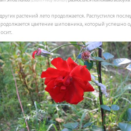
 других растений лето продолжается. Распустился посл
продолжается цветение шиповника, который успешно 
осит.