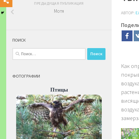
ПРЕДЫДУЩАЯ ПУБЛИКАЦИЯ
Мотя
АВТОР:
Е
Подел
ПОИСК
Найти:
Как оп
покрыв
ФОТОГРАФИИ
воздух
Птицы
растен
висящи
воздух
замерз