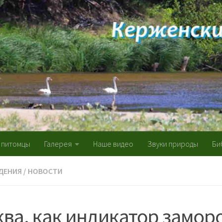
 питомцы
Галерея
Наше видео
Звуки природы
Би
ДЕНИЯ
/
НОВОСТИ
ва, как индикатор замор