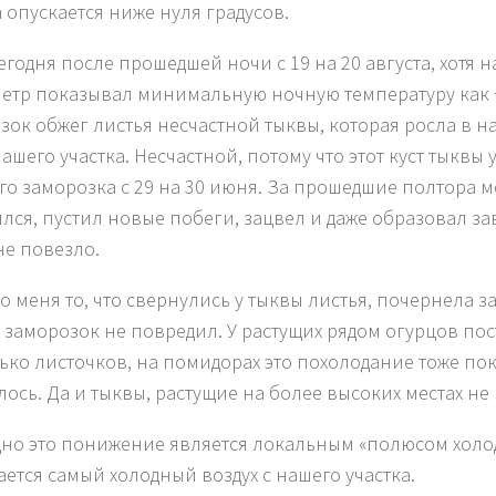
а опускается ниже нуля градусов.
сегодня после прошедшей ночи с 19 на 20 августа, хотя
етр показывал минимальную ночную температуру как 
зок обжег листья несчастной тыквы, которая росла в 
ашего участка. Несчастной, потому что этот куст тыквы 
го заморозка с 29 на 30 июня. За прошедшие полтора м
лся, пустил новые побеги, зацвел и даже образовал зав
не повезло.
о меня то, что свернулись у тыквы листья, почернела за
 заморозок не повредил. У растущих рядом огурцов пос
ько листочков, на помидорах это похолодание тоже пок
лось. Да и тыквы, растущие на более высоких местах не
но это понижение является локальным «полюсом холод
ается самый холодный воздух с нашего участка.