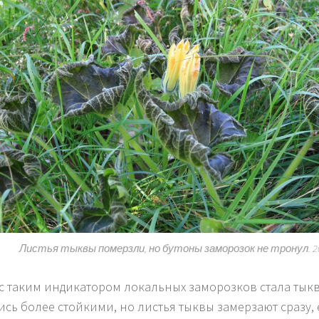
Листья тыквы померзли, но бутоны заморозок не тронул. 20
с таким индикатором локальных заморозков стала тыкв
ись более стойкими, но листья тыквы замерзают сразу,