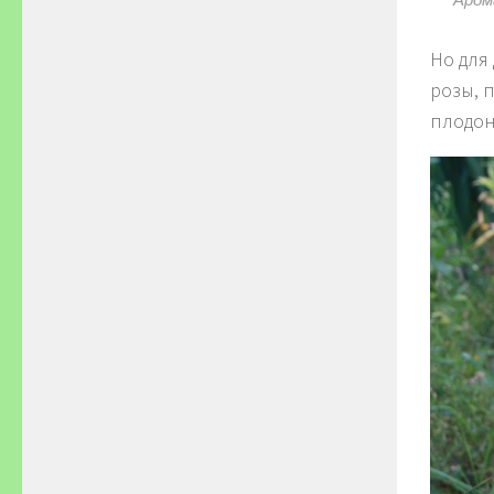
Но для
розы, 
плодон