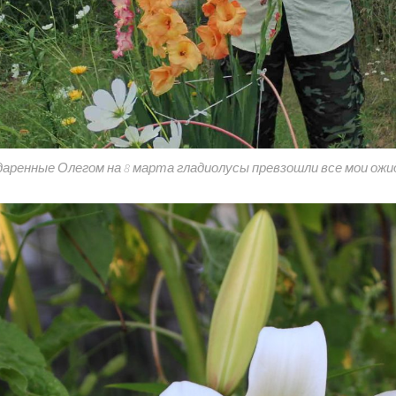
аренные Олегом на 8 марта гладиолусы превзошли все мои ожида