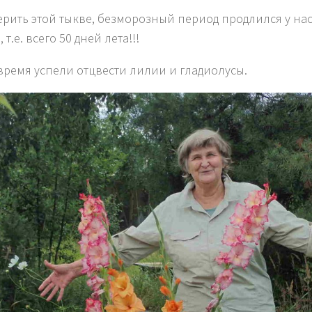
ерить этой тыкве, безморозный период продлился у нас
, т.е. всего 50 дней лета!!!
 время успели отцвести лилии и гладиолусы.