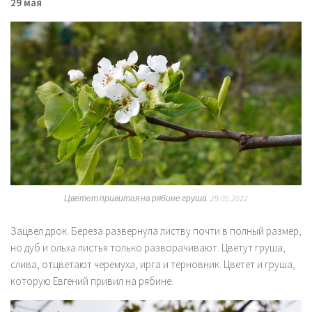
29 мая
Цветет привитая на рябине груша. 29.05.2022
Зацвел дрок. Береза развернула листву почти в полный размер,
но дуб и ольха листья только разворачивают. Цветут груша,
слива, отцветают черемуха, ирга и терновник. Цветет и груша,
которую Евгений привил на рябине.