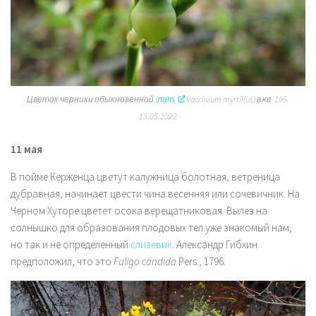
Цветок черники обыкновенной (
лат.
Vaccínium myrtíllus
) в кв. 105.
13.05.2022
11 мая
В пойме Керженца цветут калужница болотная, ветреница
дубравная, начинает цвести чина весенняя или сочевичник. На
Черном Хуторе цветет осока верещатниковая. Вылез на
солнышко для образования плодовых тел уже знакомый нам,
но так и не определенный
слизевик
. Александр Гибхин
предположил, что это
Fuligo candida
Pers., 1796.