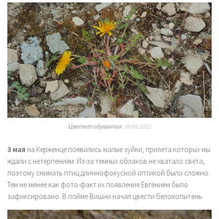
Цветет одуванчик. 09.05.2022
3 мая
на Керженце появились малые зуйки, прилета которых мы
ждали с нетерпением. Из-за темных облаков не хватало света,
поэтому снимать птиц длиннофокусной оптикой было сложно.
Тем не менее как фото-факт их появление Евгением было
зафиксировано. В пойме Вишни начал цвести белокопытень.