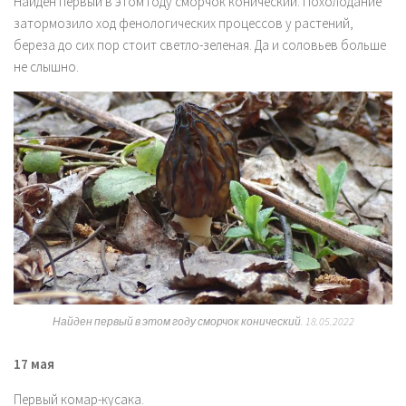
Найден первый в этом году сморчок конический. Похолодание
затормозило ход фенологических процессов у растений,
береза до сих пор стоит светло-зеленая. Да и соловьев больше
не слышно.
Найден первый в этом году сморчок конический
.
18.05.2022
17 мая
Первый комар-кусака.