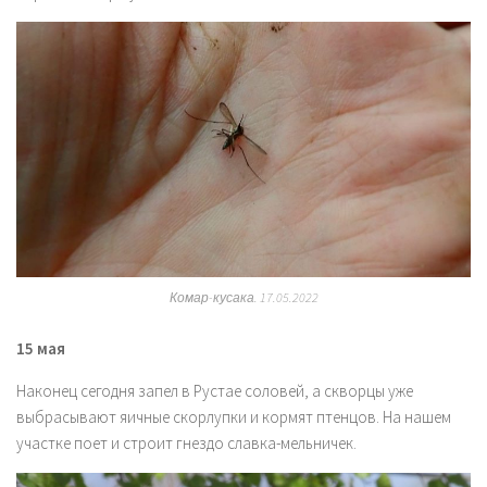
Комар-кусака. 17.05.2022
15 мая
Наконец сегодня запел в Рустае соловей, а скворцы уже
выбрасывают яичные скорлупки и кормят птенцов. На нашем
участке поет и строит гнездо славка-мельничек.