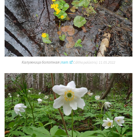
Калужница болотная (
лат.
Cáltha palústris
).
11.05.2022