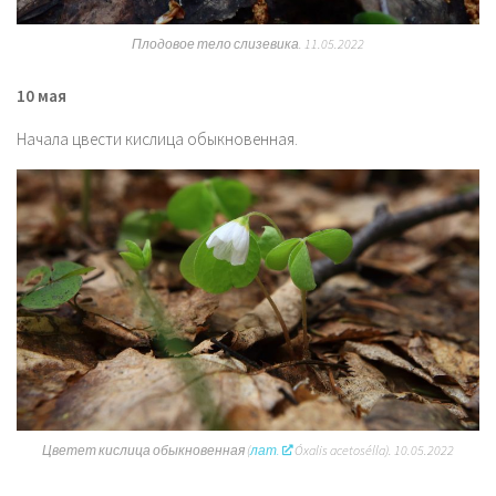
Плодовое тело слизевика. 11.05.2022
10 мая
Начала цвести кислица обыкновенная.
Цветет кислица обыкновенная (
лат.
Óxalis acetosélla
)
.
10.05.2022