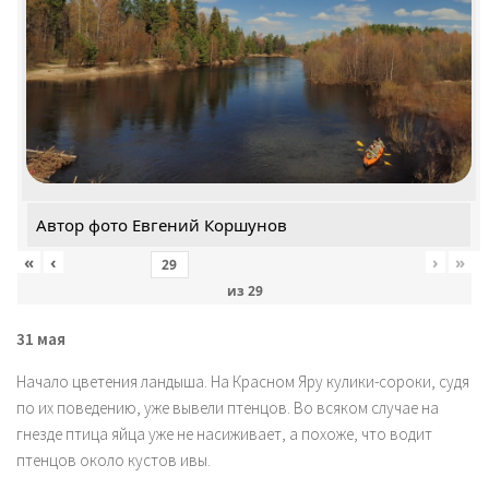
Автор фото Евгений Коршунов
«
‹
›
»
из
29
31 мая
Начало цветения ландыша. На Красном Яру кулики-сороки, судя
по их поведению, уже вывели птенцов. Во всяком случае на
гнезде птица яйца уже не насиживает, а похоже, что водит
птенцов около кустов ивы.