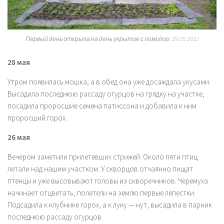
Первый день открыла на день укрытие с помидор.
29.05.2022
28 мая
Утром появилась мошка, а в обед она уже досаждала укусами.
Высадила последнюю рассаду огурцов на грядку на участке,
посадила проросшие семена патиссона и добавила к ним
проросший горох.
26 мая
Вечером заметили прилетевших стрижей. Около пяти птиц
летали над нашим участком. У скворцов отчаянно пищат
птенцы и уже высовывают головы из скворечников. Черемуха
начинает отцветать, полетели на землю первые лепестки.
Подсадила к клубнике горох, а к луку — нут, высадила в парник
последнюю рассаду огурцов.