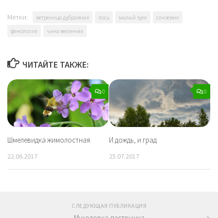
Метки:
ветреница дубравная
лось
малый зуек
слизевик
фенология
чина весенняя
ЧИТАЙТЕ ТАКЖЕ:
0
0
Шмелевидка жимолостная
И дождь, и град
22.06.2017
25.07.2017
СЛЕДУЮЩАЯ ПУБЛИКАЦИЯ
Мухоловка-пеструшка