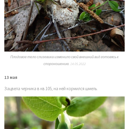
Плодовое тело слизевика изменило свой внешний вид готовясь к
спороношению. 14.05.2022
13 мая
Зацвела черника в кв.105, на ней кормился шмель.