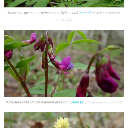
Массовое цветение ветреницы дубравной (
лат.
Anemóne nemorósa
).
11.05.2022
Чина весенняя или сочевичник весенний
(
лат.
Láthyrus vérnus
).
11
.05.2022