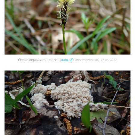
Осока верещатниковая (
лат.
Carex ericetorum). 11.05.2022