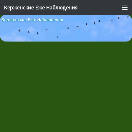
Керженские Еже Наблюдения
Skip to content