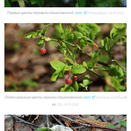
Первые цветы черемухи обыкновенной (
лат.
Prúnus pádus). 14.05.2022
Почти красные цветы черники обыкновенной (
лат.
Vaccínium myrtíllus
) в
кв.155. 14.05.2022