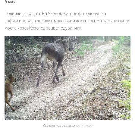
9 мая
Появились лосята. На Черном Хуторе фотоловушка
зафиксировала лосиху с маленьким лосенком. На насыпи около
моста через Керенец зацвел одуванчик.
Лосиха с лосенком.
09.05.2022