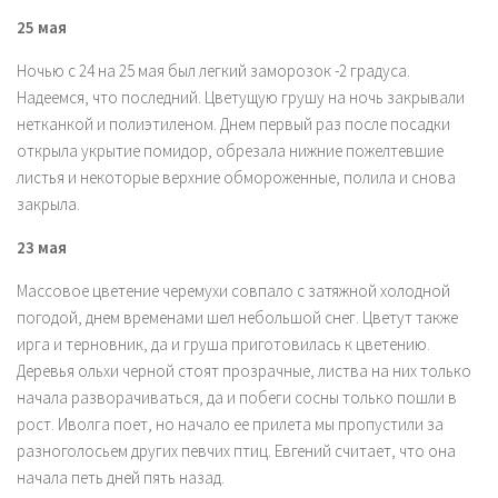
25 мая
Ночью с 24 на 25 мая был легкий заморозок -2 градуса.
Надеемся, что последний. Цветущую грушу на ночь закрывали
нетканкой и полиэтиленом. Днем первый раз после посадки
открыла укрытие помидор, обрезала нижние пожелтевшие
листья и некоторые верхние обмороженные, полила и снова
закрыла.
23 мая
Массовое цветение черемухи совпало с затяжной холодной
погодой, днем временами шел небольшой снег. Цветут также
ирга и терновник, да и груша приготовилась к цветению.
Деревья ольхи черной стоят прозрачные, листва на них только
начала разворачиваться, да и побеги сосны только пошли в
рост. Иволга поет, но начало ее прилета мы пропустили за
разноголосьем других певчих птиц. Евгений считает, что она
начала петь дней пять назад.