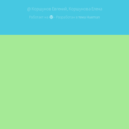
@ Коршунов Евгений, Коршунова Елена
Работает на
- Разработан в
тема Hueman