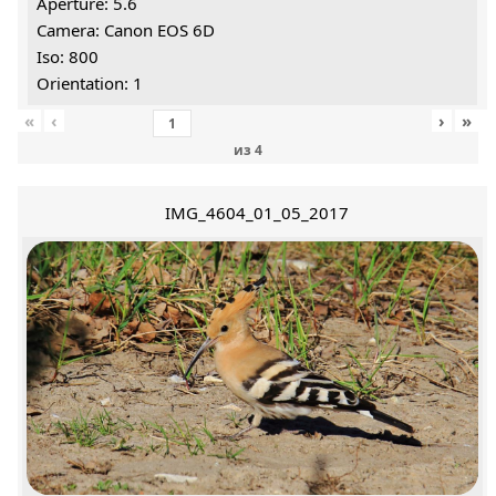
Aperture: 5.6
Camera: Canon EOS 6D
Iso: 800
Orientation: 1
«
‹
›
»
из
4
IMG_4604_01_05_2017