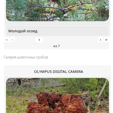
%D0%A2%D1%83%D1%82+%D0%BC%D0%
Молодой осоед
«
‹
›
»
из
7
Галерея шляпочных грибов
OLYMPUS DIGITAL CAMERA