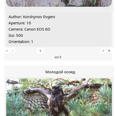
Author: Korshynov Evgeni
Aperture: 10
Camera: Canon EOS 6D
Iso: 500
Orientation: 1
«
‹
›
»
из
5
Молодой осоед