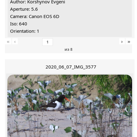
Author: Korshynov Evgeni
Aperture: 5.6
Camera: Canon EOS 6D
Iso: 640
Orientation: 1
«
‹
›
»
из
8
2020_06_07_IMG_3577