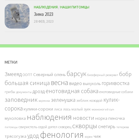
НАБЛЮДЕНИЯ
/
НАШИ ПИТОМЦЫ
Зима 2023
28 ФЕВ, 2023
МЕТКИ
барсук
бобр
Змееяд
Северный олень
ООПТ
биосферный резерват
весна
большая синица
горихвостка
видео
выхухоль
енотовидная собака
дрозд
грибы
енотовидные собаки
документы
заповедник
кулик-
зеленушка
зяблик
козодой
зарянка
сорока
кулики-сороки
лиса
лось
малый зуек
мохноногий сыч
наблюдения
новости
мухоловка
норка
пеночка
скворцы
снегирь
свиристель
седой дятел
скворец
питомцы
тетерева
фенология
удод
трясогузка
чиж
хорек