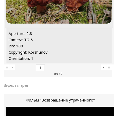
Aperture: 2.8
Camera: TG-5
Iso: 100
Copyright: Korshunov
Orientation: 1
«
‹
›
»
из
12
Видео галерея
Фильм "Возвращение утраченного"