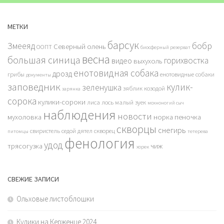
МЕТКИ
барсук
бобр
Змееяд
Северный олень
ООПТ
биосферный резерват
весна
большая синица
горихвостка
видео
выхухоль
енотовидная собака
дрозд
грибы
енотовидные собаки
документы
заповедник
кулик-
зеленушка
зяблик
козодой
зарянка
сорока
кулики-сороки
лиса
лось
малый зуек
мохноногий сыч
наблюдения
новости
мухоловка
норка
пеночка
скворцы
снегирь
свиристель
седой дятел
скворец
питомцы
тетерева
фенология
удод
трясогузка
чиж
хорек
СВЕЖИЕ ЗАПИСИ
Ольховые листоблошки
Кулики на Керженце 2024