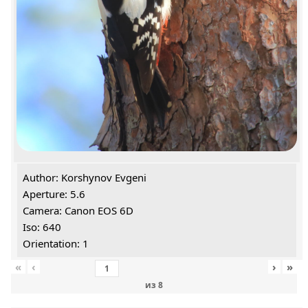
Author: Korshynov Evgeni
Aperture: 5.6
Camera: Canon EOS 6D
Iso: 640
Orientation: 1
«
‹
›
»
из
8