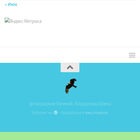
« Июн
@ Коршунов Евгений, Коршунова Елена
Работает на
- Разработан в
тема Hueman