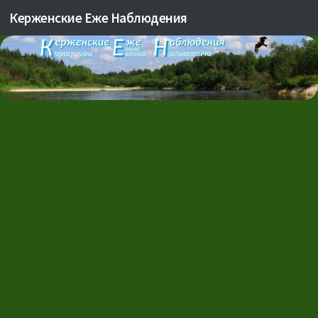
Керженские Еже Наблюдения
Skip to content