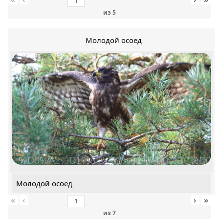
из
5
Молодой осоед
%D0%A2%D1%83%D1%82+%D0%BC%D0%
Молодой осоед
«
‹
›
»
из
7