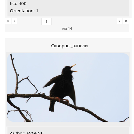
Iso: 400
Orientation: 1
«
‹
›
»
из
14
Скворцы_запели
Author: EVGENII