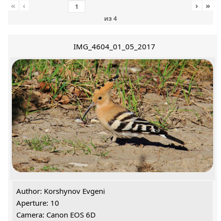
«
‹
›
»
из
4
IMG_4604_01_05_2017
Author: Korshynov Evgeni
Aperture: 10
Camera: Canon EOS 6D