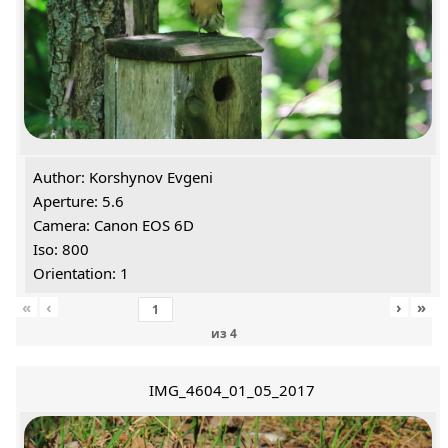
Author: Korshynov Evgeni
Aperture: 5.6
Camera: Canon EOS 6D
Iso: 800
Orientation: 1
«
‹
›
»
из
4
IMG_4604_01_05_2017