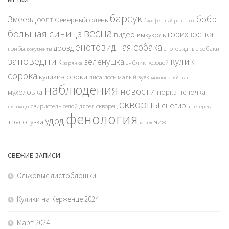
барсук
бобр
Змееяд
Северный олень
ООПТ
биосферный резерват
весна
большая синица
горихвостка
видео
выхухоль
енотовидная собака
дрозд
грибы
енотовидные собаки
документы
заповедник
кулик-
зеленушка
зяблик
козодой
зарянка
сорока
кулики-сороки
лиса
лось
малый зуек
мохноногий сыч
наблюдения
новости
мухоловка
норка
пеночка
скворцы
снегирь
свиристель
седой дятел
скворец
питомцы
тетерева
фенология
удод
трясогузка
чиж
хорек
СВЕЖИЕ ЗАПИСИ
Ольховые листоблошки
Кулики на Керженце 2024
Март 2024