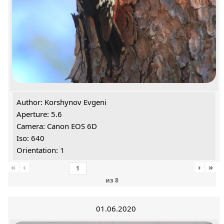
Author: Korshynov Evgeni
Aperture: 5.6
Camera: Canon EOS 6D
Iso: 640
Orientation: 1
«
‹
›
»
из
8
01.06.2020