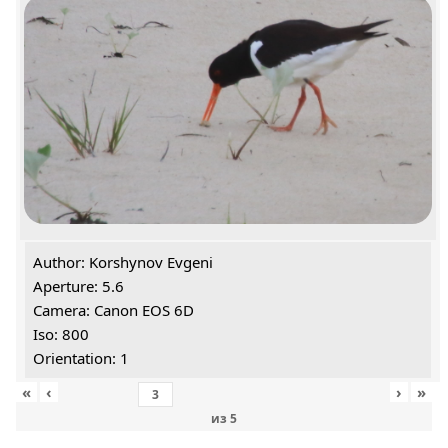
Author: Korshynov Evgeni
Aperture: 5.6
Camera: Canon EOS 6D
Iso: 800
Orientation: 1
«
‹
›
»
из
5