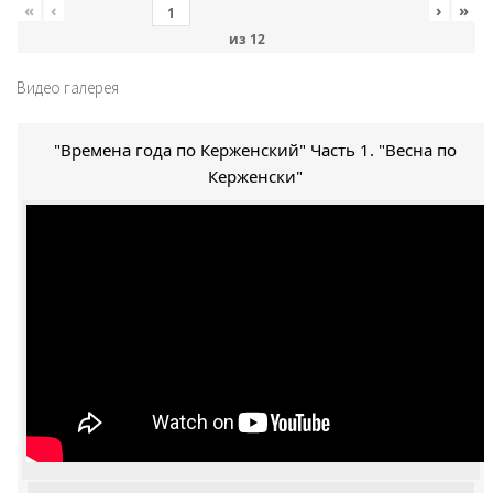
«
‹
›
»
из
12
Видео галерея
"Времена года по Керженский" Часть 1. "Весна по
Керженски"