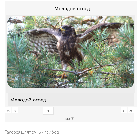
Молодой осоед
%D0%A2%D1%83%D1%82+%D0%BC%D0%
Молодой осоед
«
‹
›
»
из
7
Галерея шляпочных грибов