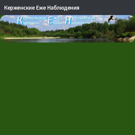
Керженские Еже Наблюдения
Skip to content