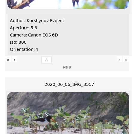
Author: Korshynov Evgeni
Aperture: 5.6
Camera: Canon EOS 6D
Iso: 800
Orientation: 1
«
‹
›
»
из
8
2020_06_06_IMG_3557