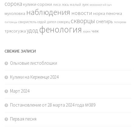
сорока
кулики-сороки
лиса
лось
малый зуек
мохноногий сыч
наблюдения
новости
мухоловка
норка
пеночка
скворцы
снегирь
свиристель
седой дятел
скворец
питомцы
тетерева
фенология
удод
трясогузка
чиж
хорек
СВЕЖИЕ ЗАПИСИ
Ольховые листоблошки
Кулики на Керженце 2024
Март 2024
Постановление от 28 марта 2024 года №389
Первая песня