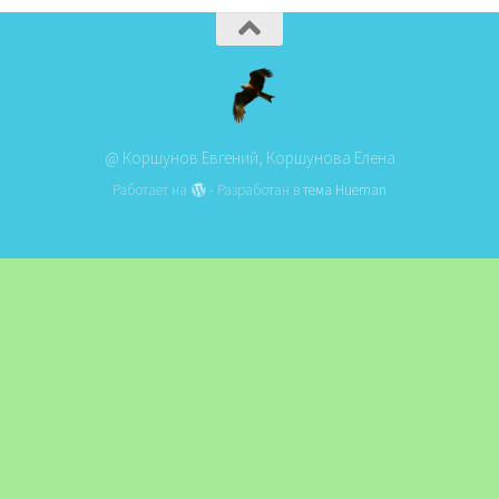
@ Коршунов Евгений, Коршунова Елена
Работает на
- Разработан в
тема Hueman