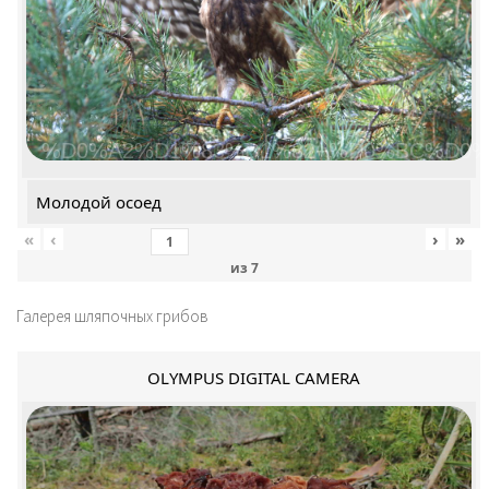
%D0%A2%D1%83%D1%82+%D0%BC%D0%
Молодой осоед
«
‹
›
»
из
7
Галерея шляпочных грибов
OLYMPUS DIGITAL CAMERA