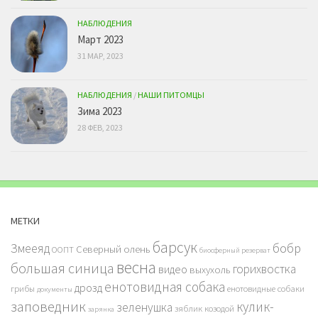
НАБЛЮДЕНИЯ
Март 2023
31 МАР, 2023
НАБЛЮДЕНИЯ
/
НАШИ ПИТОМЦЫ
Зима 2023
28 ФЕВ, 2023
МЕТКИ
барсук
бобр
Змееяд
Северный олень
ООПТ
биосферный резерват
весна
большая синица
горихвостка
видео
выхухоль
енотовидная собака
дрозд
грибы
енотовидные собаки
документы
заповедник
кулик-
зеленушка
зяблик
козодой
зарянка