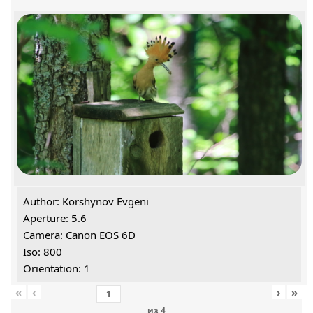
Author: Korshynov Evgeni
Aperture: 5.6
Camera: Canon EOS 6D
Iso: 800
Orientation: 1
«
‹
›
»
из
4