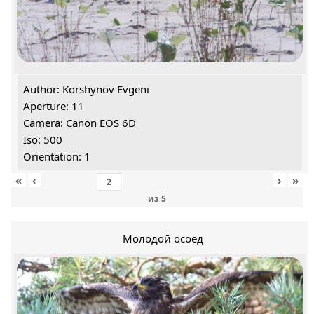
Author: Korshynov Evgeni
Aperture: 11
Camera: Canon EOS 6D
Iso: 500
Orientation: 1
«
‹
›
»
из
5
Молодой осоед