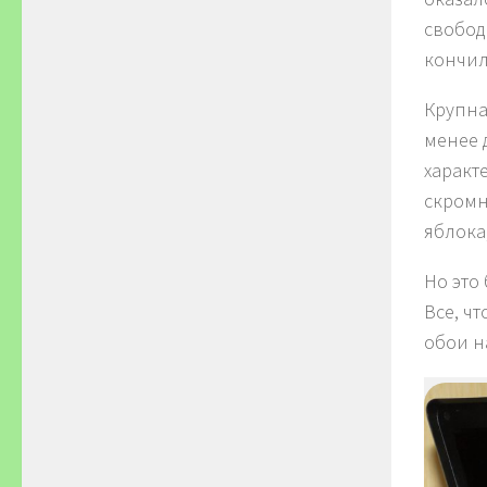
свобод
кончил
Крупна
менее 
характ
скромн
яблока
Но это
Все, ч
обои н