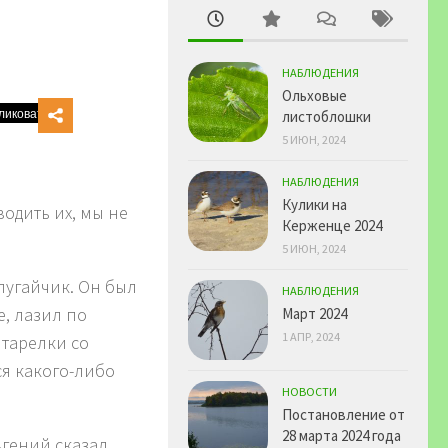
НАБЛЮДЕНИЯ
Ольховые
листоблошки
5 ИЮН, 2024
НАБЛЮДЕНИЯ
Кулики на
водить их, мы не
Керженце 2024
5 ИЮН, 2024
опугайчик. Он был
НАБЛЮДЕНИЯ
е, лазил по
Март 2024
1 АПР, 2024
 тарелки со
ся какого-либо
НОВОСТИ
Постановление от
28 марта 2024 года
гений сказал