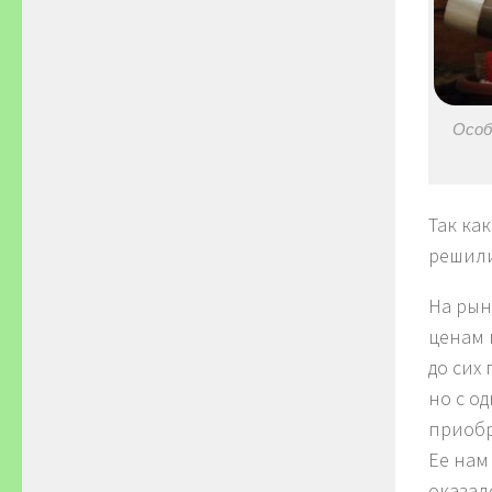
Особ
Так ка
решили
На рын
ценам н
до сих 
но с о
приобр
Ее нам
оказал