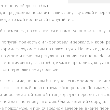
, что попугай должен быть
, я предложила поставить ящик-ловушку с едой и зерка
когда-то мой волнистый попугайчик.
й посмеялся, но согласился и помог установить ловушк
 попугай полностью игнорировал и зеркало, и корм 
 кормился рядом с ним на подсолнухах. На ночь и днем 
, но утром и вечером регулярно появлялся вновь. Наш
длинному хвосту за ястреба, в ужасе прятались, когда о
лся над вершинами деревьев.
о шло к зиме, по ночам были уже легкие заморозки, ин
л снег, который пока на земле быстро таял. Понимая, ч
 морозами этой южной птице вряд ли пережить на сво
 поймать попугая для его же блага. Евгений соорудил
на подсолнухе, и при очередном вечернем визите перн