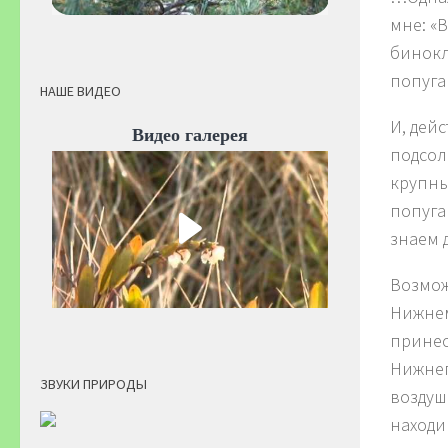
мне: «
бинокл
попуга
НАШЕ ВИДЕО
И, дей
Видео галерея
подсол
крупны
попуга
знаем д
Возмож
Нижнем
принес
Нижнег
ЗВУКИ ПРИРОДЫ
воздуш
находим