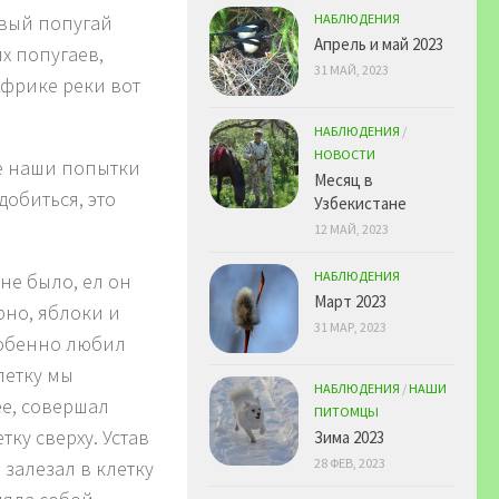
овый попугай
НАБЛЮДЕНИЯ
Апрель и май 2023
х попугаев,
31 МАЙ, 2023
фрике реки вот
НАБЛЮДЕНИЯ
/
НОВОСТИ
е наши попытки
Месяц в
добиться, это
Узбекистане
12 МАЙ, 2023
НАБЛЮДЕНИЯ
не было, ел он
Март 2023
ерно, яблоки и
31 МАР, 2023
собенно любил
летку мы
НАБЛЮДЕНИЯ
/
НАШИ
ее, совершал
ПИТОМЦЫ
тку сверху. Устав
Зима 2023
28 ФЕВ, 2023
залезал в клетку