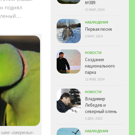
№389
Он поднял
31 МАР, 2024
 зеленый…
НАБЛЮДЕНИЯ
Первая песня
2 МАР, 2024
НОВОСТИ
Создание
национального
парка
12 ЯНВ, 2024
НОВОСТИ
Владимир
Лебедев и
северный олень
5 ДЕК, 2023
НАБЛЮДЕНИЯ
а шее «ожерелье»