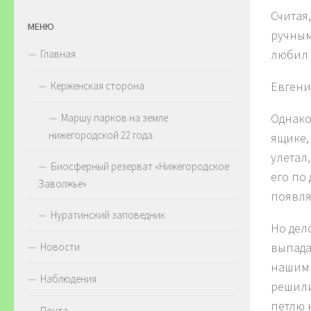
Считая
МЕНЮ
ручным
любил 
Главная
Евгени
Керженская сторона
Однако
Маршу парков на земле
нижегородской 22 года
ящике,
улетал
Биосферный резерват «Нижегородское
его по 
Заволжье»
появля
Нуратинский заповедник
Но дел
выпада
Новости
нашими
Наблюдения
решили
петлю 
Почта