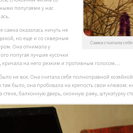
ными попугаями у нас
ась.
я самка оказалась ничуть не
дикой, но еще и со скверным
Самка считала себя 
ером. Она отнимала у
ого попугая лучшие кусочки
, кричала на него резким и противным голосом…
 было не все. Она считала себя полноправной хозяйкой
то там было, она пробовала на крепость свои клювом: к
а стене, балконную дверь, оконную раму, штукатурку с