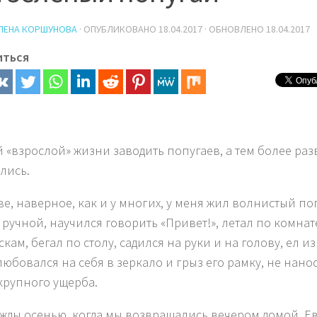
ЛЕНА КОРШУНОВА
· ОПУБЛИКОВАНО
18.04.2017
· ОБНОВЛЕНО
18.04.2017
иться
й «взрослой» жизни заводить попугаев, а тем более раз
лись.
тве, наверное, как и у многих, у меня жил волнистый п
 ручной, научился говорить «Привет!», летал по комнат
кам, бегал по столу, садился на руки и на голову, ел из
 любовался на себя в зеркало и грыз его рамку, не нано
крупного ущерба.
ды осенью, когда мы возвращались вечером домой, Ев