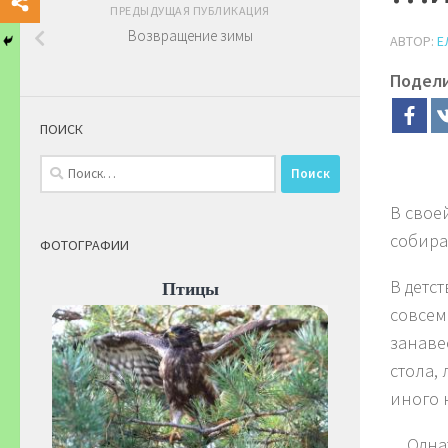
ПРЕДЫДУЩАЯ ПУБЛИКАЦИЯ
Возвращение зимы
АВТОР:
Е
Подел
ПОИСК
Найти:
В свое
собира
ФОТОГРАФИИ
В детс
Птицы
совсем
занавес
стола,
иного 
…Однаж