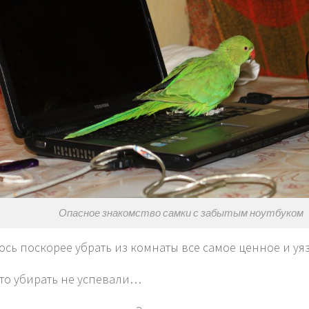
Опасное знакомство самки с забытым ноутбуком
сь поскорее убрать из комнаты все самое ценное и у
-то убирать не успевали…