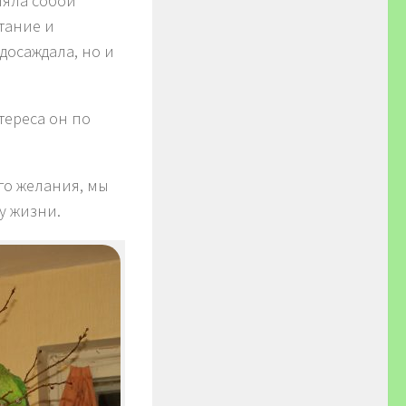
ляла собой
тание и
досаждала, но и
тереса он по
го желания, мы
у жизни.