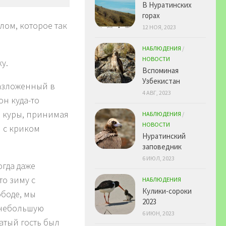
В Нуратинских
горах
лом, которое так
12 НОЯ, 2023
НАБЛЮДЕНИЯ
/
НОВОСТИ
у.
Вспоминая
Узбекистан
разложенный в
4 АВГ, 2023
он куда-то
и куры, принимая
НАБЛЮДЕНИЯ
/
НОВОСТИ
н с криком
Нуратинский
заповедник
6 ИЮЛ, 2023
огда даже
то зиму с
НАБЛЮДЕНИЯ
Кулики-сороки
боде, мы
2023
 небольшую
6 ИЮН, 2023
атый гость был