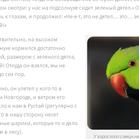
Вон смотри: у нас на подсолнухе сидит зеленый дятел.» 
ь к глазам, и продолжил: «Не-е-т, это не дятел… это…
й!»
ствительно, на высоком
нухе кормился достаточно
й, размером с зеленого дятла,
й! Откуда он взялся, мы не
о сих пор.
но, он улетел у кого-то в
 Новгороде, и ветром его
ло к нам в Рустай (регулярно с
о в нашу сторону несет
ные шарики, которые то и дело
 в лесу).
У взрослого самца н