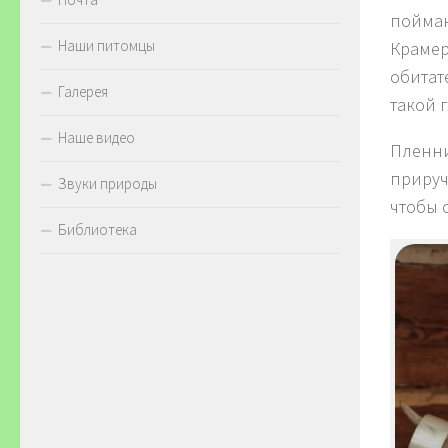
пойман
Наши питомцы
Крамер
обитат
Галерея
такой 
Наше видео
Пленни
прируч
Звуки природы
чтобы 
Библиотека