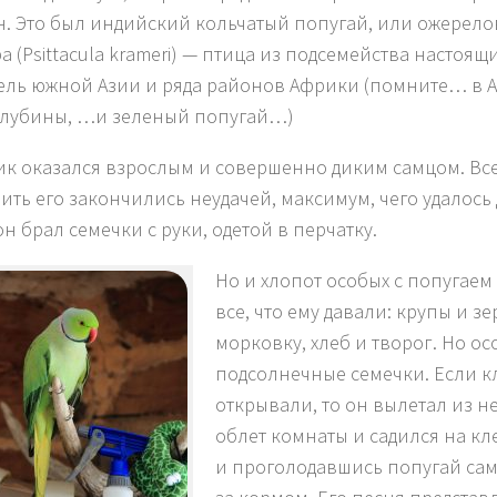
. Это был индийский кольчатый попугай, или ожерел
а (
Psittacula krameri)
— птица из подсемейства настоящи
ель
южно
й
Азии и ряда районов Африки (помните… в А
глубины, …и зеленый попугай…)
к оказался взрослым и совершенно диким самцом. Вс
ить его закончились неудачей, максимум, чего удалось 
он брал семечки с руки, одетой в перчатку.
Но и хлопот особых с попугаем 
все, что ему давали: крупы и з
морковку, хлеб и творог. Но о
подсолнечные семечки. Если к
открывали, то он вылетал из н
облет комнаты и садился на кле
и проголодавшись попугай сам 