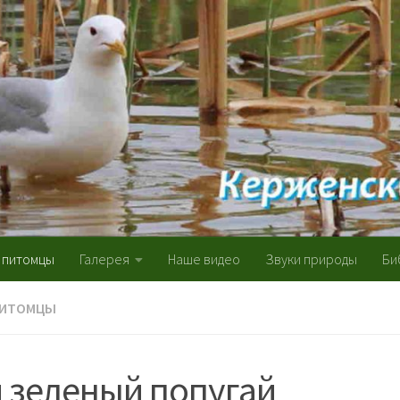
 питомцы
Галерея
Наше видео
Звуки природы
Би
ПИТОМЦЫ
 зеленый попугай