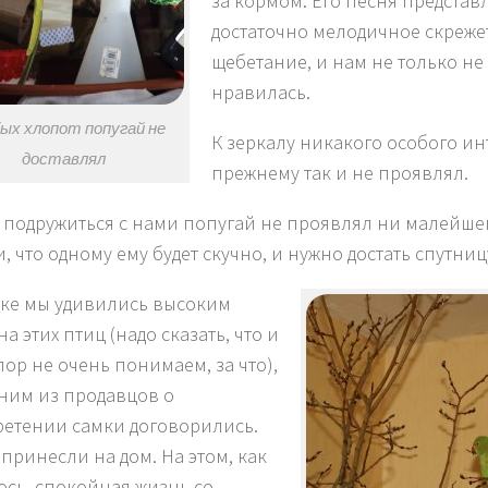
за кормом. Его песня представ
достаточно мелодичное скреже
щебетание, и нам не только не 
нравилась.
ых хлопот попугай не
К зеркалу никакого особого ин
доставлял
прежнему так и не проявлял.
к подружиться с нами попугай не проявлял ни малейше
, что одному ему будет скучно, и нужно достать спутниц
ке мы удивились высоким
а этих птиц (надо сказать, что и
пор не очень понимаем, за что),
дним из продавцов о
етении самки договорились.
 принесли на дом. На этом, как
ось, спокойная жизнь со