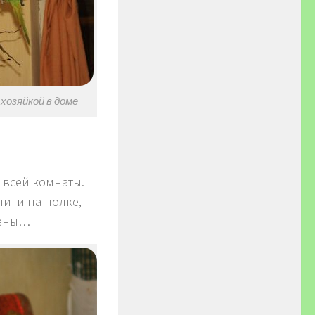
хозяйкой в доме
 всей комнаты.
ниги на полке,
тены…