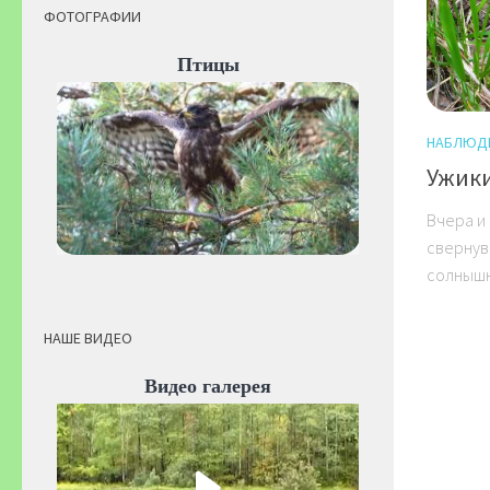
ФОТОГРАФИИ
Птицы
НАБЛЮД
Ужики
Вчера и
свернув
солнышк
НАШЕ ВИДЕО
Видео галерея