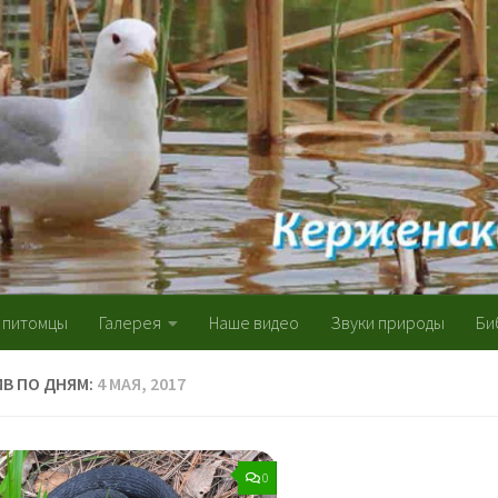
 питомцы
Галерея
Наше видео
Звуки природы
Би
ИВ ПО ДНЯМ:
4 МАЯ, 2017
0