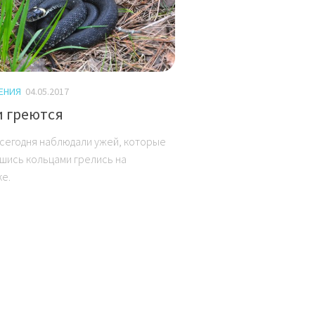
ЕНИЯ
04.05.2017
 греются
 сегодня наблюдали ужей, которые
шись кольцами грелись на
е.