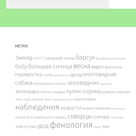
МЕТКИ
барсук
Змееяд
Северный олень
ООПТ
биосферный резерват
весна
большая синица
бобр
видео
выхухоль
енотовидная
горихвостка
дрозд
грибы
документы
заповедник
собака
енотовидные собаки
зарянка
кулик-сорока
зеленушка
кулики-сороки
зяблик
козодой
мухоловка
лиса
лось
малый зуек
мохноногий сыч
наблюдения
новости
норка
пеночка
питомцы
скворцы
снегирь
свиристель
седой дятел
скворец
тетерева
фенология
удод
трясогузка
чиж
хорек