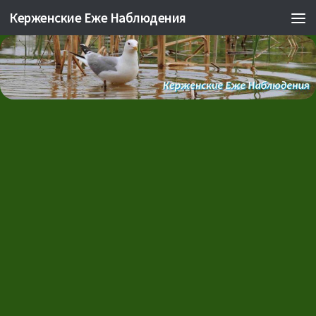
Керженские Еже Наблюдения
Skip to content