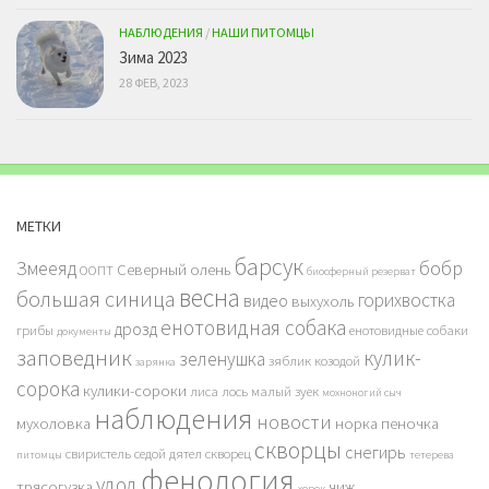
НАБЛЮДЕНИЯ
/
НАШИ ПИТОМЦЫ
Зима 2023
28 ФЕВ, 2023
МЕТКИ
барсук
бобр
Змееяд
Северный олень
ООПТ
биосферный резерват
весна
большая синица
горихвостка
видео
выхухоль
енотовидная собака
дрозд
грибы
енотовидные собаки
документы
заповедник
кулик-
зеленушка
зяблик
козодой
зарянка
сорока
кулики-сороки
лиса
лось
малый зуек
мохноногий сыч
наблюдения
новости
мухоловка
норка
пеночка
скворцы
снегирь
свиристель
седой дятел
скворец
питомцы
тетерева
фенология
удод
трясогузка
чиж
хорек