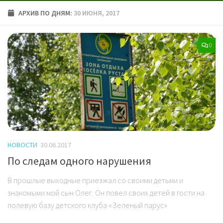
АРХИВ ПО ДНЯМ:
30 ИЮНЯ, 2017
0
НОВОСТИ
30.06.2017
По следам одного нарушения
В прошлые выходные приезжал со своими детьми и
знакомыми мой сын Олег. Он повел своих детей в гости на
полевую базу детского клуба «Зеленый парус»