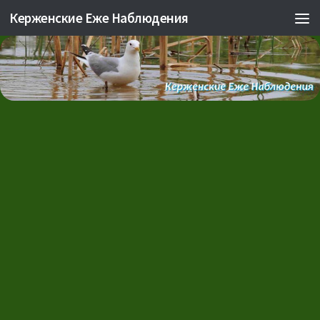
Керженские Еже Наблюдения
Skip to content