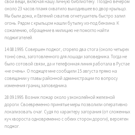
свои вещи, включая нашу личную библиотеку. Поздно вечером
около 23 часов пламя охватило выходившее во двор крыльцо.
Мы были дома, и Евгений схватив огнетушитель быстро залил
огонь. Рядом с крыльцом нашли бутылку из-под бензина. К
сожалению, обращение в милицию не помогло найти
поджигателей.
14.08.1995. Совершен поджог, сгорело два стога (около четырех
тонн) сена, заготовленного для лошади заповедника. Тогда не
было сотовой связи, да и телефонная линия работала в Рустае
«не очень». О поджщге мне сообщили 15 августа прямо на
совещании у главы районной администрации по вопросу
изменения границ заповедника.
28.09.1995. Возник пожар около узкоколейной железной
дороги. Своевременно принятые меры позволили оперативно
локализовать очаг. Судя по характеру загорания (от сложенных
куч хвороста одновременно с обеих сторон дороги), вероятен
поджог.