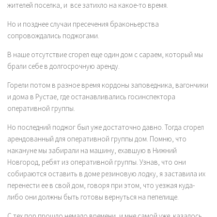
жителей поселка, и все затихло на какое-то время.
Но и позднее случаи пресечения браконьерства
сопровождались поджогами.
В наше отсутствие сгорел еще один дом с сараем, который мы
брали себе в долгосрочную аренду.
Горели потом в разное время кордоны заповедника, вагончики
и дома в Рустае, где останавливались госинспектора
оперативной группы.
Но последний поджог был уже достаточно давно. Тогда сгорел
арендованный для оперативной группы дом. Помню, что
накануне мы забирали на машину, ехавшую в Нижний
Новгород, ребят из оперативной группы. Узнав, что они
собираются оставить в доме резиновую лодку, я заставила их
перенести ее в свой дом, говоря при этом, что уезжая куда-
либо они должны быть готовы вернуться на пепелище.
С тех пор прошло немало времени, и мне самой уже казалось,