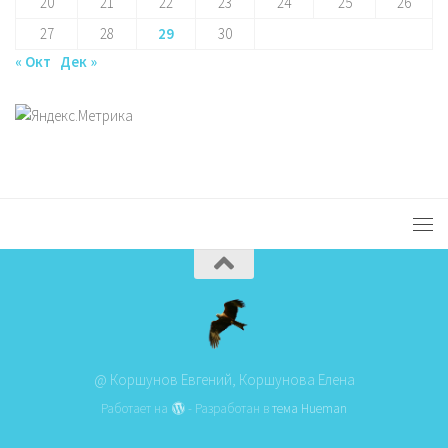
20
21
22
23
24
25
26
27
28
29
30
« Окт
Дек »
@ Коршунов Евгений, Коршунова Елена
Работает на
- Разработан в
тема Hueman