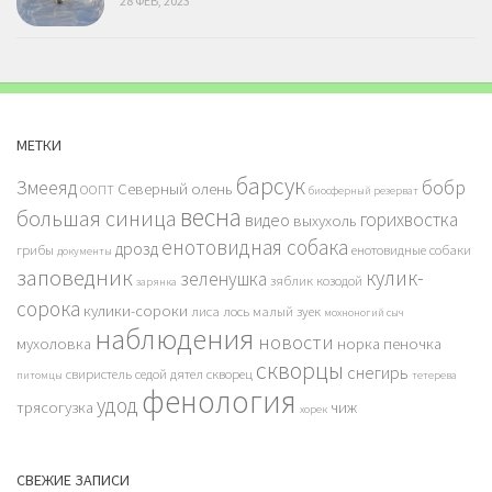
28 ФЕВ, 2023
МЕТКИ
барсук
бобр
Змееяд
Северный олень
ООПТ
биосферный резерват
весна
большая синица
горихвостка
видео
выхухоль
енотовидная собака
дрозд
грибы
енотовидные собаки
документы
заповедник
кулик-
зеленушка
зяблик
козодой
зарянка
сорока
кулики-сороки
лиса
лось
малый зуек
мохноногий сыч
наблюдения
новости
мухоловка
норка
пеночка
скворцы
снегирь
свиристель
седой дятел
скворец
питомцы
тетерева
фенология
удод
трясогузка
чиж
хорек
СВЕЖИЕ ЗАПИСИ