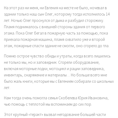
На этот раз ни меня, ни Евгения на месте не было, ночевал в
здании только наш сын Олег, которому тогда исполнилось 14
лет. Ночью Олег проснулся от дыма и разбудил сторожиху.
Пламя поднималось с внешней стороны здания от первого
этажа. Пока Олег бегал в пожарную часть за помощью, пока
приехала пожарная машина, пламя охватило уже и второй
этаж, пожарные спасти здание не смогли, оно сгорело до тла.
Помню острое чувство обиды и утраты, когда всего лишились
не только мы, но и заповедник. Сгорели оборудование,
включая моторные лодки, мотоцикл и рации заповедника,
инвентарь, снаряжение и материалы… Но больше всего мне
было жаль книги, которые мы с Евгением собирали со школьных
лет.
Нам тогда очень помогла семья Скобелева Юрия Ивановича,
чью помощь с теплотой мы вспоминаем до сих пор.
Этот крупный «теракт» вызвал негодование большей части