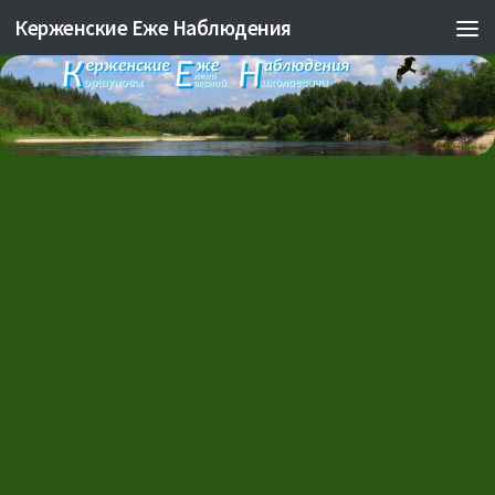
Керженские Еже Наблюдения
Skip to content