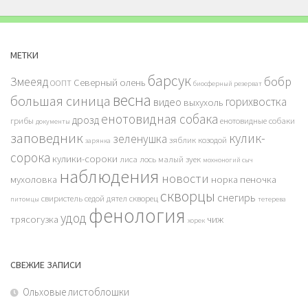
МЕТКИ
барсук
бобр
Змееяд
Северный олень
ООПТ
биосферный резерват
весна
большая синица
горихвостка
видео
выхухоль
енотовидная собака
дрозд
грибы
енотовидные собаки
документы
заповедник
кулик-
зеленушка
зяблик
козодой
зарянка
сорока
кулики-сороки
лиса
лось
малый зуек
мохноногий сыч
наблюдения
новости
мухоловка
норка
пеночка
скворцы
снегирь
свиристель
седой дятел
скворец
питомцы
тетерева
фенология
удод
трясогузка
чиж
хорек
СВЕЖИЕ ЗАПИСИ
Ольховые листоблошки