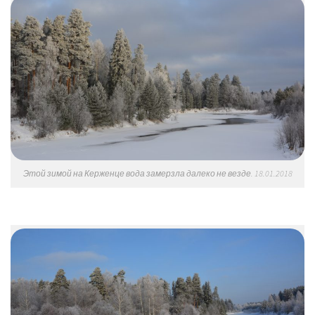
Этой зимой на Керженце вода замерзла далеко не везде. 18.01.2018