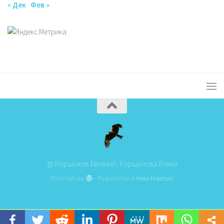
« Дек
Фев »
@ Коршунов Евгений, Коршунова Елена
Работает на
- Разработан в
тема Hueman