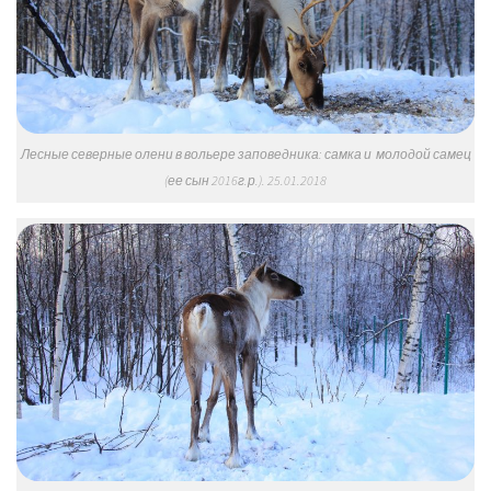
Лесные северные олени в вольере заповедника: самка и молодой самец
(ее сын 2016г.р.). 25.01.2018