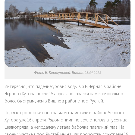
Фото Е. Коршуновой. Вишня. 23.04.2018
Интересно, что падение уровня воды в р.Б.Черная в районе
Черного Хутора после 15 апреля показался нам значительно
более быстрым, чем в Вишне в районе пос. Рустай.
Первые проростки сон-травы мы заметили в районе Черного
Хутора уже 16 апреля. Рядом с ними по земле ползала гусеница
шелкопряда, а неподалеку летала бабочка павлиний глаз. На
своем участке в пос. Рустай мы нашли проростки сон-травы 19