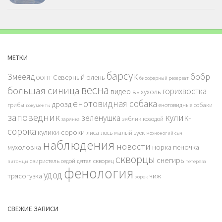
МЕТКИ
барсук
бобр
Змееяд
Северный олень
ООПТ
биосферный резерват
весна
большая синица
горихвостка
видео
выхухоль
енотовидная собака
дрозд
грибы
енотовидные собаки
документы
заповедник
кулик-
зеленушка
зяблик
козодой
зарянка
сорока
кулики-сороки
лиса
лось
малый зуек
мохноногий сыч
наблюдения
новости
мухоловка
норка
пеночка
скворцы
снегирь
свиристель
седой дятел
скворец
питомцы
тетерева
фенология
удод
трясогузка
чиж
хорек
СВЕЖИЕ ЗАПИСИ