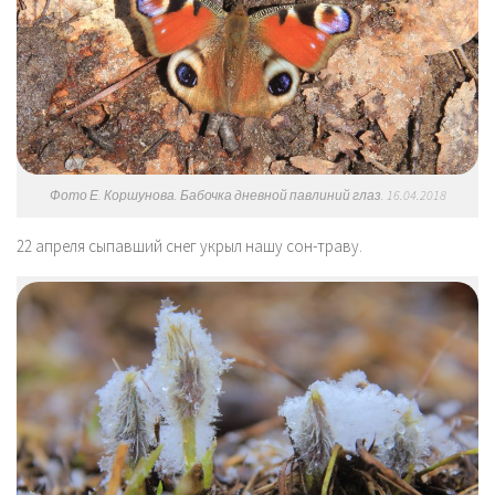
Фото Е. Коршунова. Бабочка дневной павлиний глаз. 16.04.2018
22 апреля сыпавший снег укрыл нашу сон-траву.