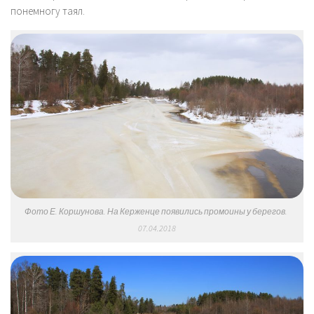
понемногу таял.
Фото Е. Коршунова. На Керженце появились промоины у берегов.
07.04.2018