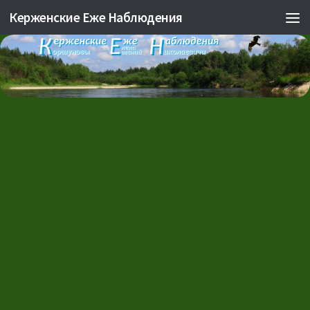
Керженские Еже Наблюдения
Skip to content