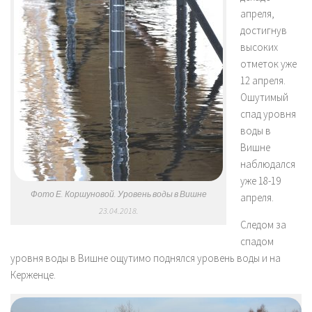
апреля,
достигнув
высоких
отметок уже
12 апреля.
Ошутимый
спад уровня
воды в
Вишне
наблюдался
уже 18-19
Фото Е. Коршуновой. Уровень воды в Вишне
апреля.
23.04.2018.
Следом за
спадом
уровня воды в Вишне ощутимо поднялся уровень воды и на
Керженце.