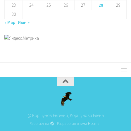
23
24
25
26
27
28
29
30
« Мар
Июн »
@ Коршунов Евгений, Коршунова Елена
Работает на
- Разработан в
тема Hueman