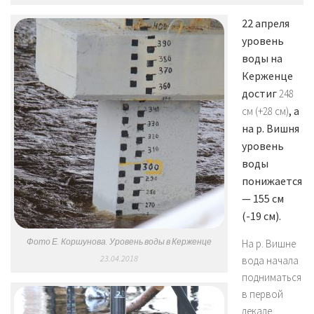
22 апреля
уровень
воды на
Керженце
достиг
248
, а
см (+28 см)
на р. Вишня
уровень
воды
понижается
— 155 см
(-19 см).
Фото Е. Коршунова. Уровень воды в Керженце
На р. Вишне
23.04.2018
вода начала
подниматься
в первой
декаде