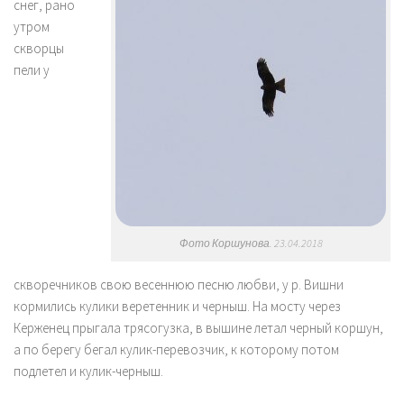
снег, рано
утром
скворцы
пели у
Фото Коршунова. 23.04.2018
скворечников свою весеннюю песню любви, у р. Вишни
кормились кулики веретенник и черныш. На мосту через
Керженец прыгала трясогузка, в вышине летал черный коршун,
а по берегу бегал кулик-перевозчик, к которому потом
подлетел и кулик-черныш.