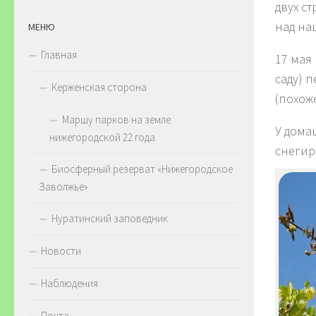
двух ст
над на
МЕНЮ
Главная
17 мая
саду) 
Керженская сторона
(похож
Маршу парков на земле
У дома
нижегородской 22 года
снегири
Биосферный резерват «Нижегородское
Заволжье»
Нуратинский заповедник
Новости
Наблюдения
Почта