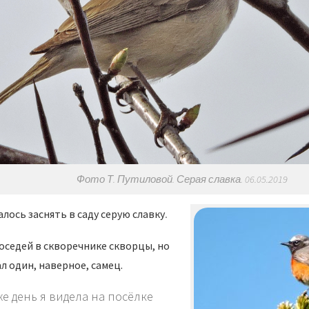
Фото Т. Путиловой. Серая славка. 06.05.2019
.
алось заснять в саду серую славку
 соседей в скворечнике скворцы, но
л один, наверное, самец.
же день я видела на посёлке