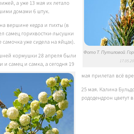
рижей, а уже 13 мая их летало
шими домами 6 штук.
 на вершине кедра и пихты (в
пел самец горихвостки-лысушки
е самочка уже сидела на яйцах).
Фото Т. Путиловой. Го
шней кормушки 28 апреля были
17.05.2
 и самец и самка, а сегодня 19
мая прилетал всё вре
25 мая. Калина Бульд
рододендрон цветут в