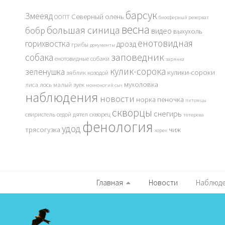
барсук
Змееяд
Северный олень
ООПТ
биосферный резерват
весна
большая синица
бобр
видео
выхухоль
енотовидная
горихвостка
дрозд
грибы
документы
заповедник
собака
енотовидные собаки
зарянка
кулик-сорока
зеленушка
кулики-сороки
зяблик
козодой
мухоловка
лиса
лось
малый зуек
мохноногий сыч
наблюдения
новости
норка
пеночка
питомцы
скворцы
снегирь
свиристель
седой дятел
скворец
тетерева
фенология
удод
трясогузка
чиж
хорек
Главная
Новости
Наблюд