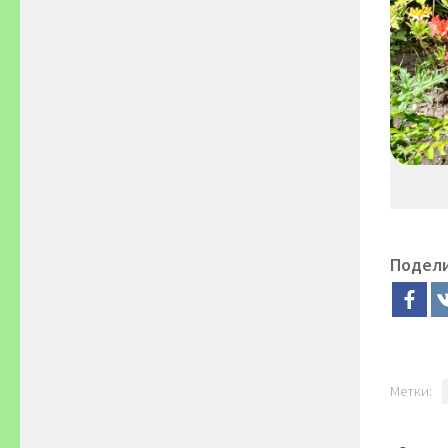
Подел
Метки: