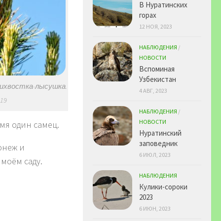
В Нуратинских
горах
12 НОЯ, 2023
НАБЛЮДЕНИЯ
/
НОВОСТИ
Вспоминая
Узбекистан
рихвостка-лысушка.
4 АВГ, 2023
019
НАБЛЮДЕНИЯ
/
НОВОСТИ
мя один самец.
Нуратинский
заповедник
онеж и
6 ИЮЛ, 2023
 моём саду.
НАБЛЮДЕНИЯ
Кулики-сороки
2023
6 ИЮН, 2023