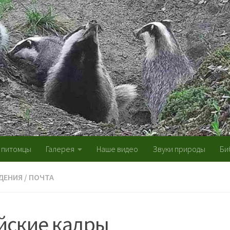
 питомцы
Галерея
Наше видео
Звуки природы
Би
ДЕНИЯ
/
ПОЧТА
йские кадры