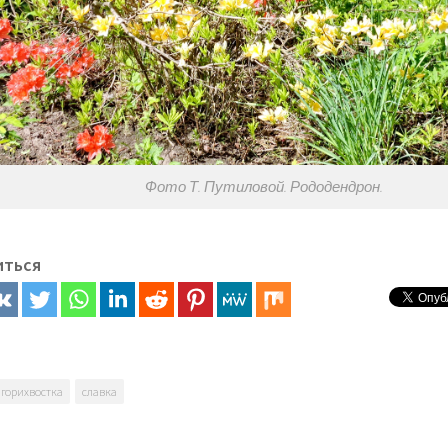
Фото Т. Путиловой. Рододендрон.
иться
горихвостка
славка