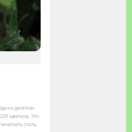
едино десятках
205 цветков. Это
печатлеть столь