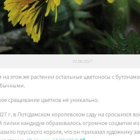
01.06.2017
 на этом же растении остальные цветоносы с бутонами
обычными.
ое сращивание цветков не уникально.
1827 г. в Потсдамском королевском саду на сросшихся во
й лилии кандидум образовалось огромное соцветие из 
разило прусского короля, что он приказал художнику за