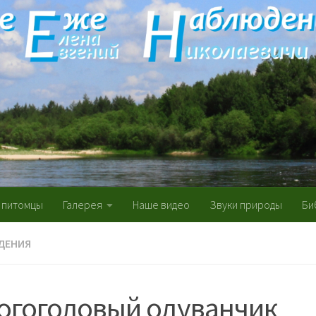
 питомцы
Галерея
Наше видео
Звуки природы
Би
ДЕНИЯ
огоголовый одуванчик