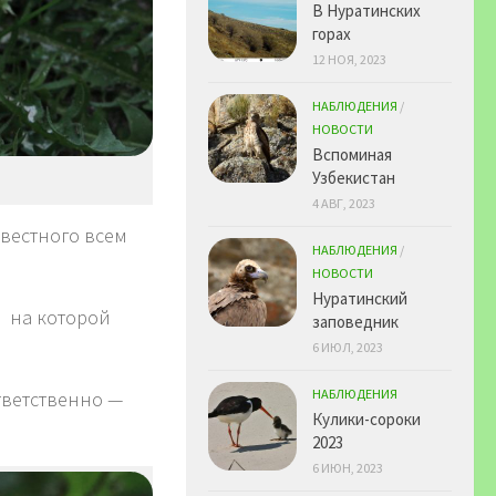
В Нуратинских
горах
12 НОЯ, 2023
НАБЛЮДЕНИЯ
/
НОВОСТИ
Вспоминая
Узбекистан
4 АВГ, 2023
звестного всем
НАБЛЮДЕНИЯ
/
НОВОСТИ
Нуратинский
, на которой
заповедник
6 ИЮЛ, 2023
НАБЛЮДЕНИЯ
тветственно —
Кулики-сороки
2023
6 ИЮН, 2023