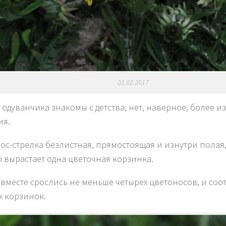
01.02.2017
 одуванчика знакомы с детства, нет, наверное, более и
ия.
ос-стрелка безлистная, прямостоящая и изнутри полая
 вырастает одна цветочная корзинка.
ь вместе срослись не меньше четырех цветоносов, и соо
х корзинок.