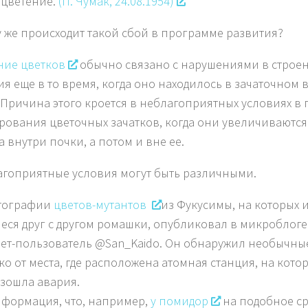
 цветение.
(П. Чумак, 24.08.1954)
 же происходит такой сбой в программе развития?
ние цветков
обычно связано с нарушениями в строе
ия еще в то время, когда оно находилось в зачаточном 
 Причина этого кроется в неблагоприятных условиях в
ования цветочных зачатков, когда они увеличиваются
а внутри почки, а потом и вне ее.
агоприятные условия могут быть различными.
отографии
цветов-мутантов
из Фукусимы, на которых
еся друг с другом ромашки, опубликовал в микроблоге 
ет-пользователь @San_Kaido. Он обнаружил необычны
ко от места, где расположена атомная станция, на кото
изошла авария.
нформация, что, например,
у помидор
на подобное с