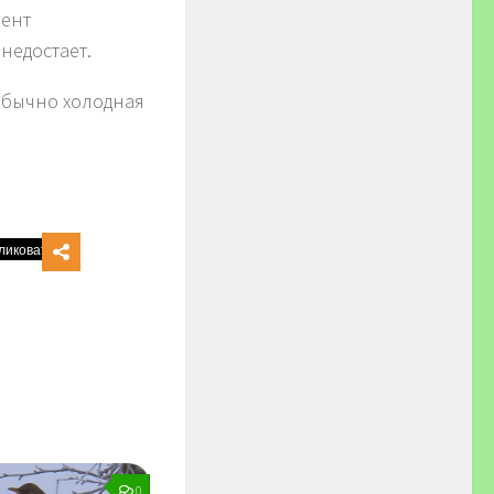
мент
недостает.
еобычно холодная
0