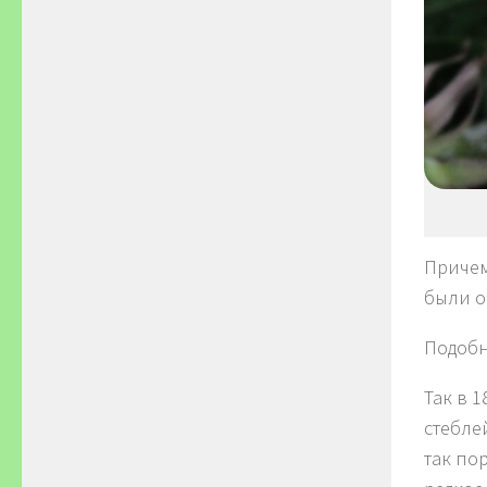
Причем
были 
Подобн
Так в 
стебле
так по