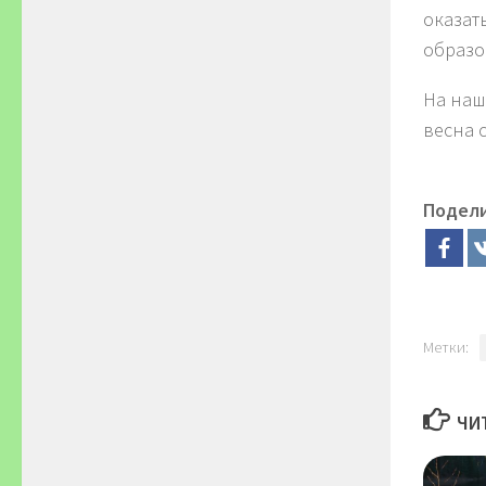
оказат
образо
На наш
весна 
Подел
Метки:
ЧИ