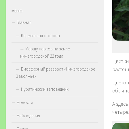
МЕНЮ
Главная
Керженская сторона
Маршу парков на земле
нижегородской 22 года
Цветки
растен
Биосферный резерват «Нижегородское
Заволжье»
Цветон
Нуратинский заповедник
обычно
Новости
А здес
четыре
Наблюдения
Почта