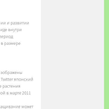
нии и развитии
виде внутри
 период
 в размере
 изображены
Twitter японский
е растения
рой в марте 2011
ращивание может