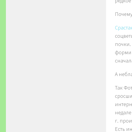
редкое
Почему
Сраста
соцвет
почки.
формир
сначал
А небл
Так Ф
сросши
интерн
недале
г. про
Есть и