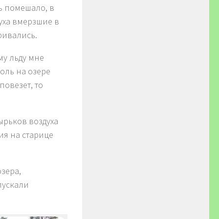
ь помешало, в
уха вмерзшие в
ривались.
му льду мне
холь на озере
повезет, то
зырьков воздуха
ия на старице
зера,
пускали