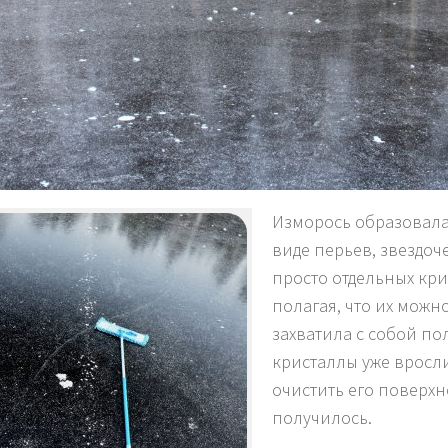
Изморось образовала
виде перьев, звездоче
просто отдельных кр
полагая, что их можно
захватила с собой по
кристаллы уже вросли
очистить его поверхн
получилось.