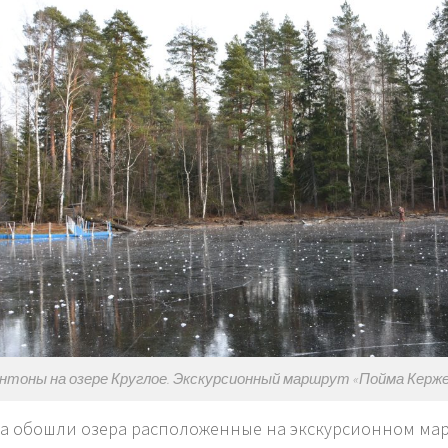
нтоны на озере Круглое. Экскурсионный маршрут «Пойма Керженц
а обошли озера расположенные на экскурсионном ма