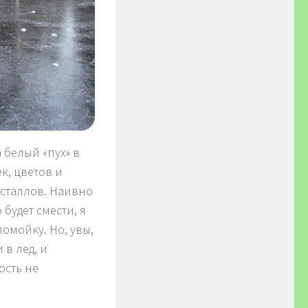
 белый «пух» в
к, цветов и
исталлов. Наивно
 будет смести, я
ломойку. Но, увы,
 в лед, и
ость не