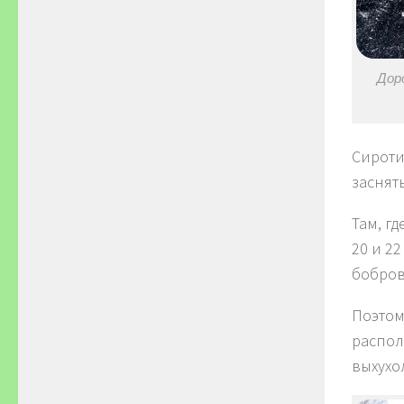
Доро
Сиротин
заснять
Там, г
20 и 2
бобров
Поэтом
распол
выхухо