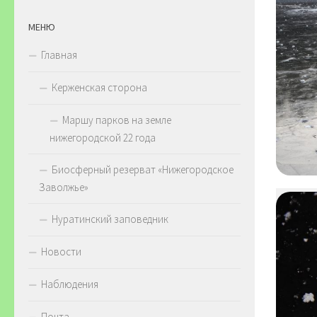
МЕНЮ
Главная
Керженская сторона
Маршу парков на земле
нижегородской 22 года
Биосферный резерват «Нижегородское
Заволжье»
Нуратинский заповедник
Новости
Наблюдения
Почта