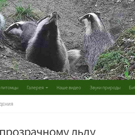
 питомцы
Галерея
Наше видео
Звуки природы
Би
ДЕНИЯ
 прозрачному льду