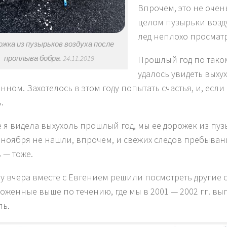
Впрочем, это не очен
целом пузырьки возд
лед неплохо просмат
жка из пузырьков воздуха после
проплыва бобра. 24.11.2019
Прошлый год по тако
удалось увидеть выху
ном. Захотелось в этом году попытать счастья, и, если 
.
де я видела выхухоль прошлый год, мы ее дорожек из пу
2 ноября не нашли, впрочем, и свежих следов пребыван
 — тоже.
у вчера вместе с Евгением решили посмотреть другие о
оженные выше по течению, где мы в 2001 — 2002 гг. вы
ль.