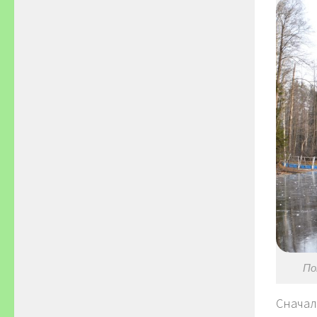
По
Сначал