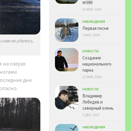
№389
31 МАР, 2024
НАБЛЮДЕНИЯ
Первая песня
2 МАР, 2024
 нам не удалось.
НОВОСТИ
Создание
я на озерах
национального
парка
 ногами
12 ЯНВ, 2024
последние дни
опасно.
НОВОСТИ
Владимир
Лебедев и
северный олень
5 ДЕК, 2023
НАБЛЮДЕНИЯ