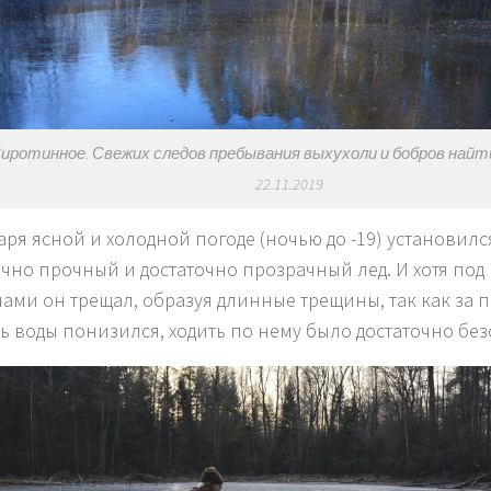
Сиротинное. Свежих следов пребывания выхухоли и бобров найти
22.11.2019
аря ясной и холодной погоде (ночью до -19) установилс
очно прочный и достаточно прозрачный лед. И хотя под
ами он трещал, образуя длинные трещины, так как за 
ь воды понизился, ходить по нему было достаточно без