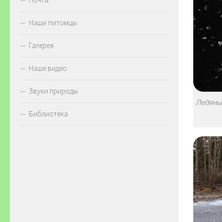
Наши питомцы
Галерея
Наше видео
Звуки природы
Ледяны
Библиотека