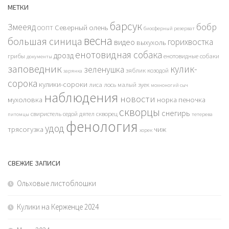
МЕТКИ
барсук
бобр
Змееяд
Северный олень
ООПТ
биосферный резерват
весна
большая синица
горихвостка
видео
выхухоль
енотовидная собака
дрозд
грибы
енотовидные собаки
документы
заповедник
кулик-
зеленушка
зяблик
козодой
зарянка
сорока
кулики-сороки
лиса
лось
малый зуек
мохноногий сыч
наблюдения
новости
мухоловка
норка
пеночка
скворцы
снегирь
свиристель
седой дятел
скворец
питомцы
тетерева
фенология
удод
трясогузка
чиж
хорек
СВЕЖИЕ ЗАПИСИ
Ольховые листоблошки
Кулики на Керженце 2024