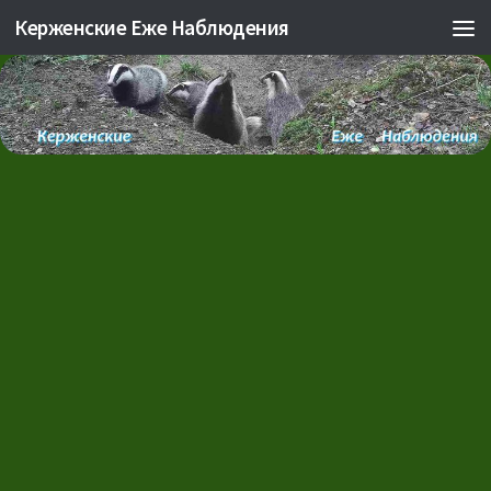
Керженские Еже Наблюдения
Skip to content