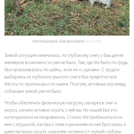
Уля отдыхает, Ева пристает. 31.07.2021
Зимой ситуация изменилась, по глубокому снегу у Евы для ее
маневров возможности уже не было. Там, где Уле было по грудь,
Ева проваливалась по шейку, если не «с ушками». С трудом
выбираясь из глубокого рыхлого снега Ева предпочитала
бегать по тропинкам и по лыжне. Поэтому активных игр между
собаками зимой уже не было.
Чтобы обеспечить физическую нагрузку овчарке в снег и
мороз, начали активно играть с ней мы. Но нашей Еве это
категорически не понравилось. Стоило Уле приблизиться ко
мне с игрушкой, как Ева с лаем и рычанием на нее бросалась и
даже пыталась кусать «охраняя» хозяина от «чужой» собаки.