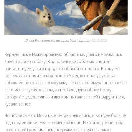
Шпиц Ева (слева) и овчарка Уля (справа). 26.12.2021
Вернувшись в Нижегородскую область мы долго не решались
завести свою собаку. В заповеднике собак мы сами не
приветствуем, да и в городе с собакой не просто. К тому же
восемь лет с нами жила хорюшка Мотя, которая дружить с
собаками не хотела: собаку младшего сына Тимура она сгоняла
с его места кусая за лапы, а енотовидную собаку Нотку,
которая еще доверчивым щенком пыталась с ней подружиться,
кусала за нос.
Но после смерти Моти мы все-таки решились, и вот уже больше
года с нами живет Ева — немецкий шпиц. И хотя встречает она
всех гостей громким лаем, подружиться с ней несложно.