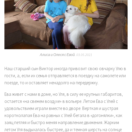
Алиса и Олеся с Евой. 03.05.2021
Наш старший сын Виктор иногда привозит свою овчарку Улю в
гости, а, если их семья отправляется в поездку на самолете или
поезде, то и оставляет ненадолго на передержку.
Ева живет с нами в доме, но Уля, в силу ее крупных габаритов,
остается «на свежем воздухе» в вольере. Летом Ева с Улей с
удовольствием играли вместе во дворе. Верткая и шустрая
коротколапая Ева на равных с Улей бегала в «догонялки», как
заяц петляя и быстро меняя направление движения. Жарким
летом Уля выдыхалась быстрее, да и темная шерсть на солнце