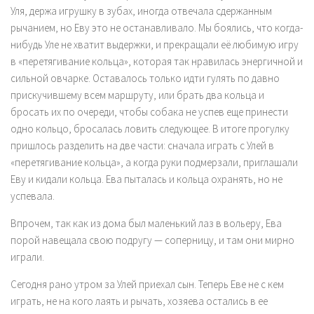
Уля, держа игрушку в зубах, иногда отвечала сдержанным
рычанием, но Еву это не останавливало. Мы боялись, что когда-
нибудь Уле не хватит выдержки, и прекращали её любимую игру
в «перетягивание кольца», которая так нравилась энергичной и
сильной овчарке. Оставалось только идти гулять по давно
прискучившему всем маршруту, или брать два кольца и
бросать их по очереди, чтобы собака не успев еще принести
одно кольцо, бросалась ловить следующее. В итоге прогулку
пришлось разделить на две части: сначала играть с Улей в
«перетягивание кольца», а когда руки подмерзали, приглашали
Еву и кидали кольца. Ева пыталась и кольца охранять, но не
успевала.
Впрочем, так как из дома был маленький лаз в вольеру, Ева
порой навещала свою подругу — соперницу, и там они мирно
играли.
Сегодня рано утром за Улей приехал сын. Теперь Еве не с кем
играть, не на кого лаять и рычать, хозяева остались в ее