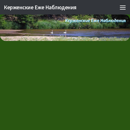
Керженские Еже Наблюдения
Skip to content