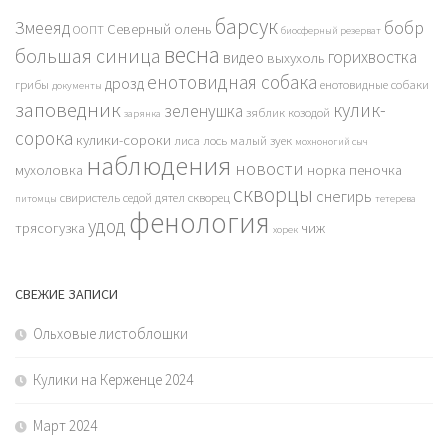
барсук
бобр
Змееяд
Северный олень
ООПТ
биосферный резерват
весна
большая синица
горихвостка
видео
выхухоль
енотовидная собака
дрозд
грибы
енотовидные собаки
документы
заповедник
кулик-
зеленушка
зяблик
козодой
зарянка
сорока
кулики-сороки
лиса
лось
малый зуек
мохноногий сыч
наблюдения
новости
мухоловка
норка
пеночка
скворцы
снегирь
свиристель
седой дятел
скворец
питомцы
тетерева
фенология
удод
трясогузка
чиж
хорек
СВЕЖИЕ ЗАПИСИ
Ольховые листоблошки
Кулики на Керженце 2024
Март 2024