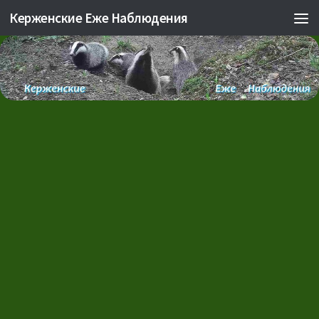
Керженские Еже Наблюдения
Skip to content