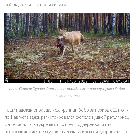
бобры, или волки подъели всех.
Фото Сергея Сурова
.
Волк несет переднюю половину тушки бобра.
06.06.2022
07:02
Наши надежды оправдались. Крупный бобр за период с 11 июня
по 1 августа здесь регистрировался фотоловушкой регулярно.,
Он периодически укреплял плотину, поддерживая этим
необходимый для него уровень воды в своем «водохранилище».