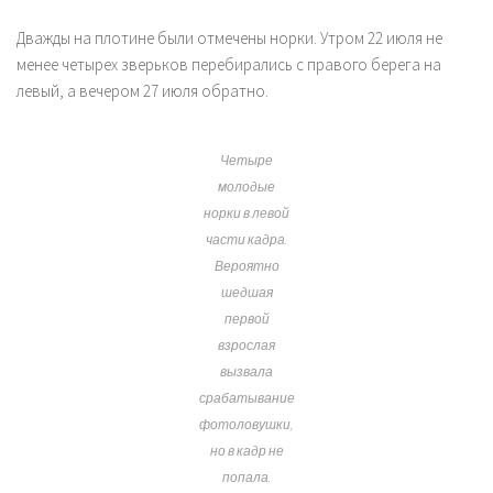
Дважды на плотине были отмечены норки. Утром 22 июля не
менее четырех зверьков перебирались с правого берега на
левый, а вечером 27 июля обратно.
Четыре
молодые
норки в левой
части кадра.
Вероятно
шедшая
первой
взрослая
вызвала
срабатывание
фотоловушки,
но в кадр не
попала.