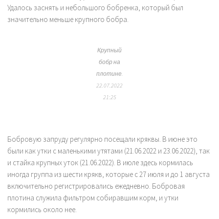
Удалось заснять и небольшого бобренка, который был
значительно меньше крупного бобра.
Крупный
б
обр на
плотине.
22.07.2022
21:25
Бобровую запруду регулярно посещали кряквы. В июне это
были как утки с маленькими утятами (21.06.2022 и 23.06.2022), так
и стайка крупных уток (21.06.2022). В июле здесь кормилась
иногда группа из шести крякв, которые с 27 июля и до 1 августа
включительно регистрировались ежедневно. Бобровая
плотина служила фильтром собиравшим корм, и утки
кормились около нее.