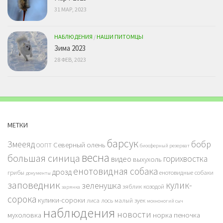
31 МАР, 2023
НАБЛЮДЕНИЯ
/
НАШИ ПИТОМЦЫ
Зима 2023
28 ФЕВ, 2023
МЕТКИ
барсук
бобр
Змееяд
Северный олень
ООПТ
биосферный резерват
весна
большая синица
горихвостка
видео
выхухоль
енотовидная собака
дрозд
грибы
енотовидные собаки
документы
заповедник
кулик-
зеленушка
зяблик
козодой
зарянка
сорока
кулики-сороки
лиса
лось
малый зуек
мохноногий сыч
наблюдения
новости
мухоловка
норка
пеночка