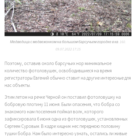
Медведица с медвежонком на большом барсучьем городке в кв. 160.
09.07.2022 17:15
Поэтому, оставив около барсучьих нор минимальное
количество фотоловушек, освободившиеся на время
регистраторы Евгений обычно ставит на другие интересные для
нас объекты.
Этим летом на речке Черной он поставил фотоловушку на
бобровую плотину 11 июня. Были опасения, что бобра со
знакомого нам поселения поймал волк, которого
зафиксировала 6 июня одна из фотоловушек, установленных
Сергеем Суровым. В кадре хищник нес переднюю половину
тушки бобра. Нам было интересно узнать, остались ли живые