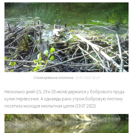
Стая крякв на плотине. 15.07.2022 16:20
Несколько дней (15, 19 и 20 июля) держался у бобрового пруда
кулик-перевозчик. А однажды рано утром бобровую плотину
посетила молодая неопытная цапля (19.07.2022).