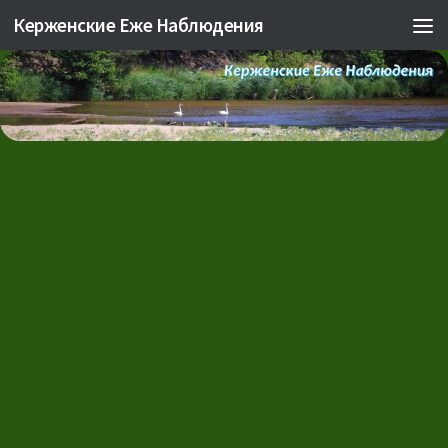
Керженские Еже Наблюдения
Skip to content