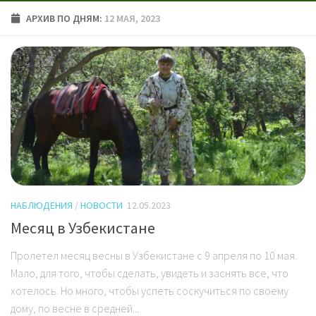
АРХИВ ПО ДНЯМ:
12 МАЯ, 2023
НАБЛЮДЕНИЯ
/
НОВОСТИ
12.05.2023
Месяц в Узбекистане
Пролетел месяц весны в Узбекистане с 9 апреля по 10 мая.
Мало, для того, чтобы сделать, увидеть и заснять все, что
хотелось. Но много, чтобы успеть соскучиться по своему
дому, по весне в средней...