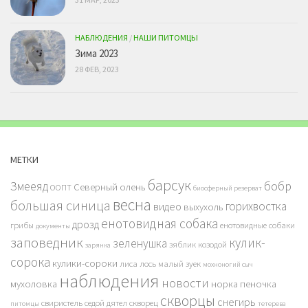
НАБЛЮДЕНИЯ
/
НАШИ ПИТОМЦЫ
Зима 2023
28 ФЕВ, 2023
МЕТКИ
барсук
бобр
Змееяд
Северный олень
ООПТ
биосферный резерват
весна
большая синица
горихвостка
видео
выхухоль
енотовидная собака
дрозд
грибы
енотовидные собаки
документы
заповедник
кулик-
зеленушка
зяблик
козодой
зарянка
сорока
кулики-сороки
лиса
лось
малый зуек
мохноногий сыч
наблюдения
новости
мухоловка
норка
пеночка
скворцы
снегирь
свиристель
седой дятел
скворец
питомцы
тетерева