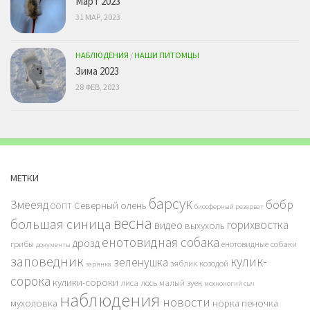
Март 2023
31 МАР, 2023
НАБЛЮДЕНИЯ
/
НАШИ ПИТОМЦЫ
Зима 2023
28 ФЕВ, 2023
МЕТКИ
барсук
бобр
Змееяд
Северный олень
ООПТ
биосферный резерват
весна
большая синица
горихвостка
видео
выхухоль
енотовидная собака
дрозд
грибы
енотовидные собаки
документы
заповедник
кулик-
зеленушка
зяблик
козодой
зарянка
сорока
кулики-сороки
лиса
лось
малый зуек
мохноногий сыч
наблюдения
новости
мухоловка
норка
пеночка