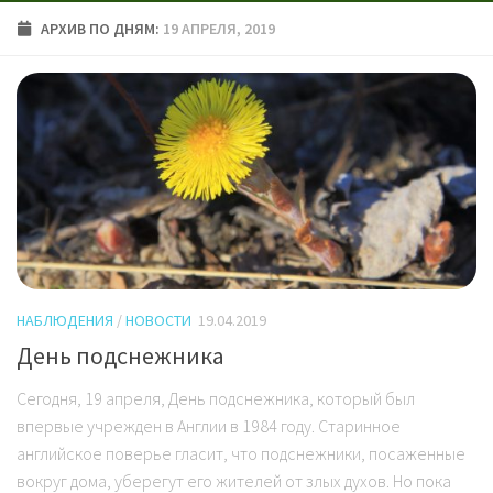
АРХИВ ПО ДНЯМ:
19 АПРЕЛЯ, 2019
НАБЛЮДЕНИЯ
/
НОВОСТИ
19.04.2019
День подснежника
Сегодня, 19 апреля, День подснежника, который был
впервые учрежден в Англии в 1984 году. Старинное
английское поверье гласит, что подснежники, посаженные
вокруг дома, уберегут его жителей от злых духов. Но пока