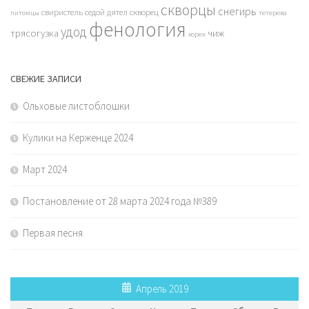
скворцы
снегирь
свиристель
седой дятел
скворец
питомцы
тетерева
фенология
удод
трясогузка
чиж
хорек
СВЕЖИЕ ЗАПИСИ
Ольховые листоблошки
Кулики на Керженце 2024
Март 2024
Постановление от 28 марта 2024 года №389
Первая песня
Апрель 2019