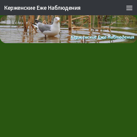
Керженские Еже Наблюдения
Skip to content