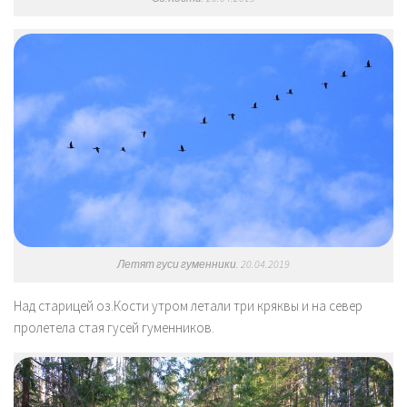
Летят гуси гуменники. 20.04.2019
Над старицей оз.Кости утром летали три кряквы и на север
пролетела стая гусей гуменников.