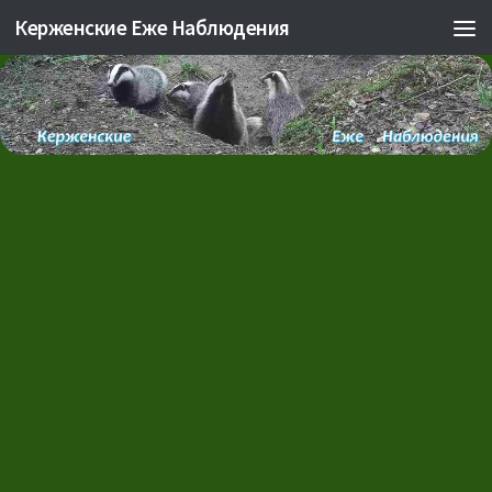
Керженские Еже Наблюдения
Skip to content