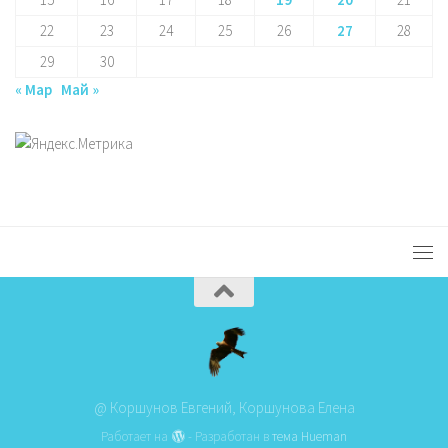
22
23
24
25
26
27
28
29
30
« Мар
Май »
@ Коршунов Евгений, Коршунова Елена
Работает на
- Разработан в
тема Hueman