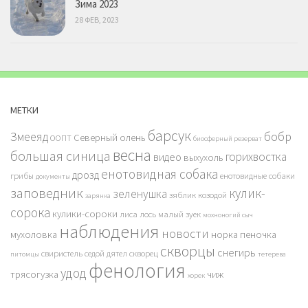
Зима 2023
28 ФЕВ, 2023
МЕТКИ
барсук
бобр
Змееяд
Северный олень
ООПТ
биосферный резерват
весна
большая синица
горихвостка
видео
выхухоль
енотовидная собака
дрозд
грибы
енотовидные собаки
документы
заповедник
кулик-
зеленушка
зяблик
козодой
зарянка
сорока
кулики-сороки
лиса
лось
малый зуек
мохноногий сыч
наблюдения
новости
мухоловка
норка
пеночка
скворцы
снегирь
свиристель
седой дятел
скворец
питомцы
тетерева
фенология
удод
трясогузка
чиж
хорек