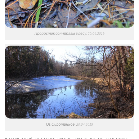
Проросток сон-травы в лесу. 20.04.2019
Оз.Сиротинное. 20.04.2019
На солнечной части озер лед растаял полностью, но в тени с