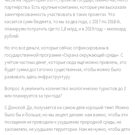
партнёрства. Есть крупные компании, которые уже высказали
заинтересованность участвовать в таких проектах. Что
касается сумм бюджета, то мы за два года, с 2017 по 2018-й,
планируем потратить где-то 1,8 млрд, и в 2019 году – миллиард
рублей.
Но это всё деньги, которые сейчас отфиксированы в
государственной программе «Охрана окружающей среды». С
учётом частных денег, которые сюда ещё можно привлечь, это
будет сумма достаточно существенная, чтобы можно было
развивать здесь инфраструктуру.
Вопрос:
А увеличить количество экологических туристов до 2
млн планируется за три года?
С.Донской:
Да, получается на самом деле хороший темп. Можно
было бы и больше, но мы акцент делаем: нам важно, чтобы эти
посещения не приводили к ухудшению природной среды, не
захламляли, не ухудшали территории. Нам же нужно, чтобы дети