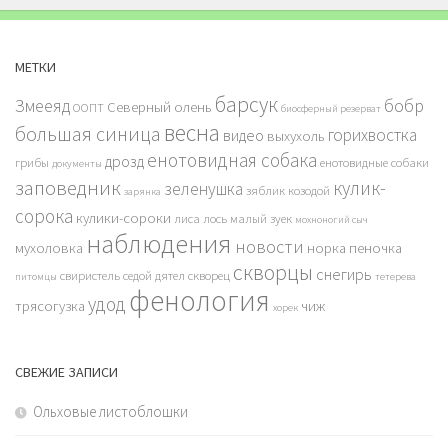
МЕТКИ
барсук
бобр
Змееяд
Северный олень
ООПТ
биосферный резерват
весна
большая синица
горихвостка
видео
выхухоль
енотовидная собака
дрозд
грибы
енотовидные собаки
документы
заповедник
кулик-
зеленушка
зяблик
козодой
зарянка
сорока
кулики-сороки
лиса
лось
малый зуек
мохноногий сыч
наблюдения
новости
мухоловка
норка
пеночка
скворцы
снегирь
свиристель
седой дятел
скворец
питомцы
тетерева
фенология
удод
трясогузка
чиж
хорек
СВЕЖИЕ ЗАПИСИ
Ольховые листоблошки