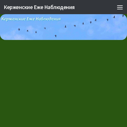
Керженские Еже Наблюдения
Skip to content