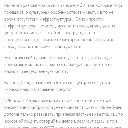
Мы много раз уже говорили о Байкале, об Алтае, которые люди
посещают, о культурных особенностях этих мест, и в то же
время отсутствии инфраструктуры… Самой простой
инфраструктуры – по сбору мусора, по площадкам, где они
могут остановиться, – этой инфраструктуры нет,
соответственно, огромные территории захламляются и их
приходится потом всеми силами убирать.
Экологический туризм позволит сделать так, чтобы люди
приезжали и могли насладиться природой, но при этом не
нарушали её девственную чистоту.
Вопрос:
А когда планируется эти семь центров создать и
сколько надо федеральных средств?
С.Донской:
Мы планируем начать эти проекты в этом году.
Какая-то инфраструктура уже начинает строиться. Мы её будем
дополнительно развивать, привлекая частные инвестиции. Это
основной акцент, который мы делаем, реализуя здесь, в том
числе на территории ООПТ, проекты государственно-частного